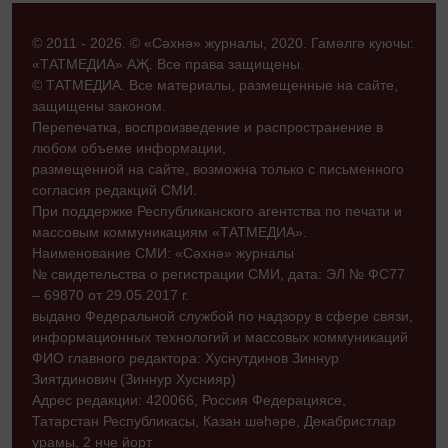
© 2011 - 2026. © «Сәхнә» журналы, 2020. Гамәлгә куючы:
«ТАТМЕДИА» АҖ. Все права защищены.
© ТАТМЕДИА. Все материалы, размещенные на сайте,
защищены законом.
Перепечатка, воспроизведение и распространение в
любом объеме информации,
размещенной на сайте, возможна только с письменного
согласия редакций СМИ.
При поддержке Республиканского агентства по печати и
массовым коммуникациям «ТАТМЕДИА».
Наименование СМИ: «Сәхнә» журналы
№ свидетельства о регистрации СМИ, дата: ЭЛ № ФС77
– 69870 от 29.05.2017 г.
выдано Федеральной службой по надзору в сфере связи,
информационных технологий и массовых коммуникаций
ФИО главного редактора: Хуснутдинов Зиннур
Зиятдинович (Зиннур Хуснияр)
Адрес редакции: 420066, Россия Федерациясе,
Татарстан Республикасы, Казан шәһәре, Декабристлар
урамы, 2 нче йорт