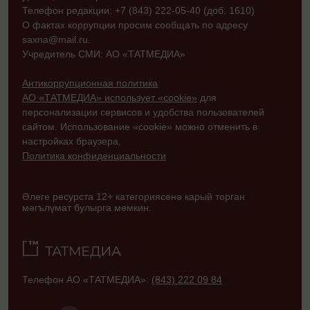
Телефон редакции: +7 (843) 222-05-40 (доб. 1610)
О фактах коррупции просим сообщать по адресу
saxna@mail.ru.
Учредитель СМИ: АО «ТАТМЕДИА»
Антикоррупционная политика
АО «ТАТМЕДИА» использует «cookie»
для
персонализации сервисов и удобства пользователей
сайтом. Использование «cookie» можно отменить в
настройках браузера.
Политика конфиденциальности
Әлеге ресурста 12+ категориясенә карый торган
мәгълүмат булырга мөмкин.
Телефон АО «ТАТМЕДИА»:
(843) 222 09 84