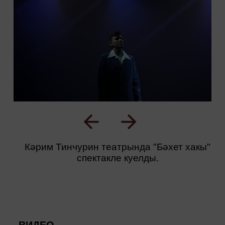
Кәрим Тинчурин театрында "Бәхет хакы"
спектакле куелды.
ВИДЕО