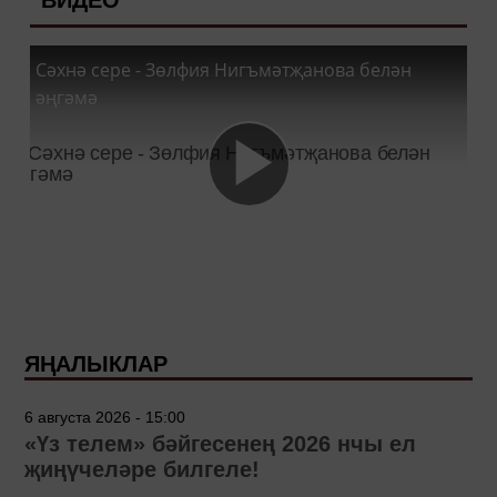
Сәхнә сере - Зөлфия Нигъмәтҗанова белән
әңгәмә
ЯҢАЛЫКЛАР
6 августа 2026 - 15:00
«Үз телем» бәйгесенең 2026 нчы ел
җиңүчеләре билгеле!