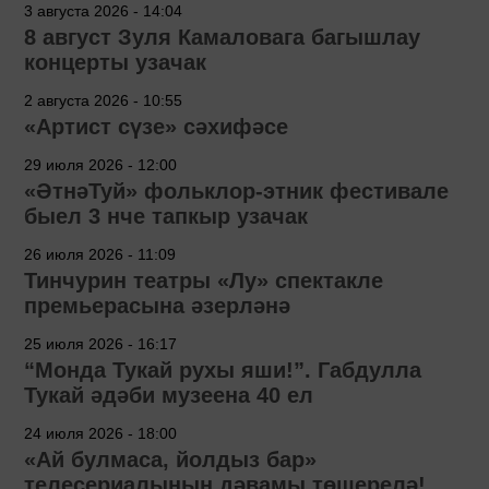
3 августа 2026 - 14:04
8 август Зуля Камаловага багышлау
концерты узачак
2 августа 2026 - 10:55
«Артист сүзе» сәхифәсе
29 июля 2026 - 12:00
«ӘтнәТуй» фольклор-этник фестивале
быел 3 нче тапкыр узачак
26 июля 2026 - 11:09
Тинчурин театры «Лу» спектакле
премьерасына әзерләнә
25 июля 2026 - 16:17
“Монда Тукай рухы яши!”. Габдулла
Тукай әдәби музеена 40 ел
24 июля 2026 - 18:00
«Ай булмаса, йолдыз бар»
телесериалының дәвамы төшерелә!