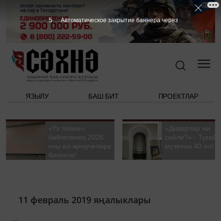
5
Автоматическое закрытие баннера через
ЯЗЫЛУ
БАШ БИТ
ПРОЕКТЛАР
«Үз телем»
«Диварлар ни
бәйгесенең 2026
сөйли?» - Тукай
нчы ел җиңүчеләре
музеена 40 ел!
билгеле!
11 февраль 2019 яңалыклары