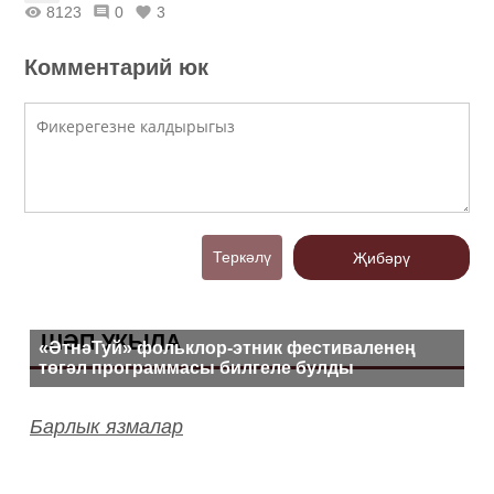
8123
0
3
Комментарий юк
Теркәлү
Җибәрү
ШӘП УКЫЛА
«ӘтнәТуй» фольклор-этник фестиваленең
төгәл программасы билгеле булды
Барлык язмалар