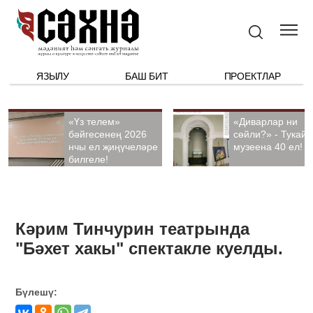
ЯЗЫЛУ
БАШ БИТ
ПРОЕКТЛАР
«Үз телем»
«Диварлар ни
бәйгесенең 2026
сөйли?» - Тукай
нчы ел җиңүчеләре
музеена 40 ел!
билгеле!
Кәрим Тинчурин театрында
"Бәхет хакы" спектакле куелды.
Бүлешү: