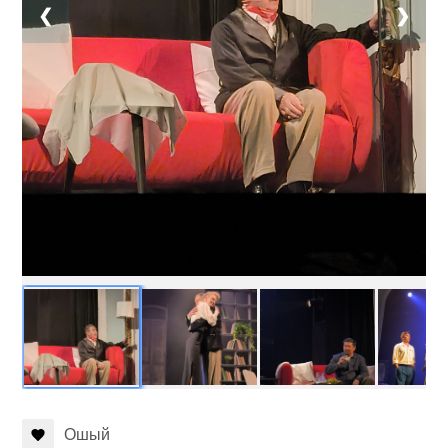
❮
❯
Ошый