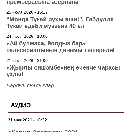
премьерасына әзерләнә
25 июля 2026 - 16:17
“Монда Тукай рухы яши!”. Габдулла
Тукай әдәби музеена 40 ел
24 июля 2026 - 18:00
«Ай булмаса, йолдыз бар»
телесериалының дәвамы төшерелә!
21 июля 2026 - 21:00
«Җырлы сишәмбе»нең өченче чарасы
узды!
Барлык яңалыклар
АУДИО
21 мая 2021 - 16:32