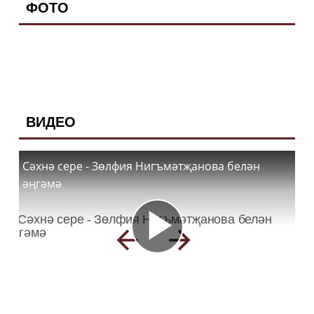
ФОТО
ВИДЕО
Сәхнә сере - Зөлфия Нигъмәтҗанова белән
әңгәмә