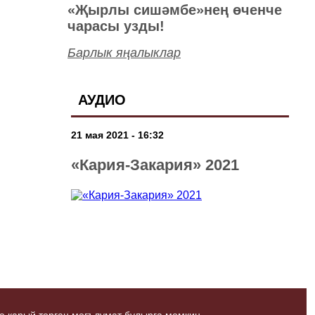
«Җырлы сишәмбе»нең өченче
чарасы узды!
Барлык яңалыклар
АУДИО
21 мая 2021 - 16:32
«Кария-Закария» 2021