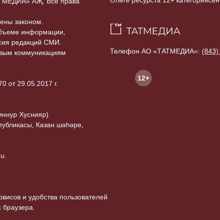
Әлеге ресурста 12+ категориясен
ТАТМЕДИА» АҖ. Все права
ены законом.
объеме информации,
асия редакций СМИ.
Телефон АО «ТАТМЕДИА»:
(843)
совым коммуникациям
12+
 от 29.05.2017 г.
иннур Хуснияр)
публикасы, Казан шәһәре,
u.
висов и удобства пользователей
 браузера.