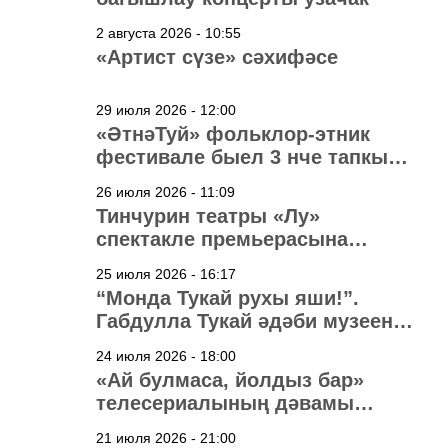
2 августа 2026 - 10:55
«Артист сүзе» сәхифәсе
29 июля 2026 - 12:00
«ӘтнәТуй» фольклор-этник
фестивале быел 3 нче тапкыр
узачак
26 июля 2026 - 11:09
Тинчурин театры «Лу»
спектакле премьерасына
әзерләнә
25 июля 2026 - 16:17
“Монда Тукай рухы яши!”.
Габдулла Тукай әдәби музеена
40 ел
24 июля 2026 - 18:00
«Ай булмаса, йолдыз бар»
телесериалының дәвамы
төшерелә!
21 июля 2026 - 21:00