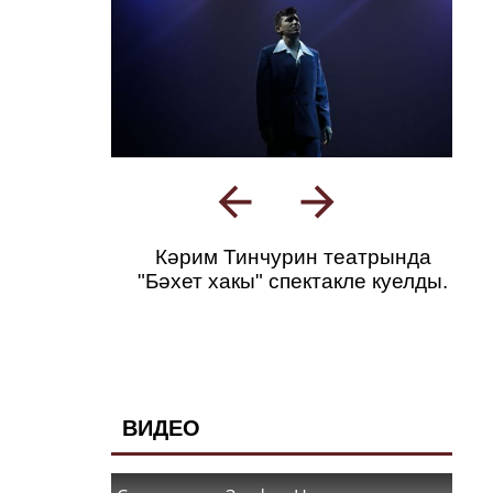
Кәрим Тинчурин театрында
"Бәхет хакы" спектакле куелды.
ВИДЕО