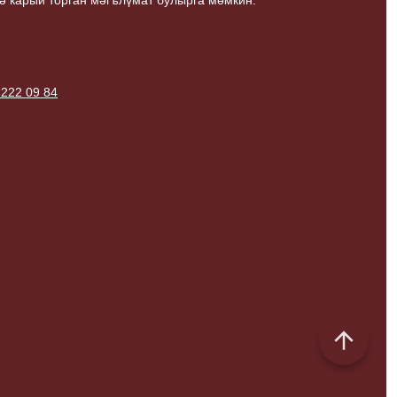
ә карый торган мәгълүмат булырга мөмкин.
 222 09 84