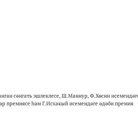
анган сәнгать эшлеклесе, Ш.Маннур, Ф.Хөсни исемендәг
әр премиясе һәм Г.Исхакый исемендәге әдәби премия