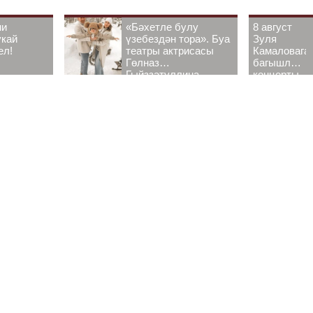
ни
«Бәхетле булу
8 август
укай
үзебездән тора». Буа
Зуля
ел!
театры актрисасы
Камаловага
Гөлназ
багышлау
Гыйззәтуллина-
концерты
Гатауллина белән
узачак
әңгәмә