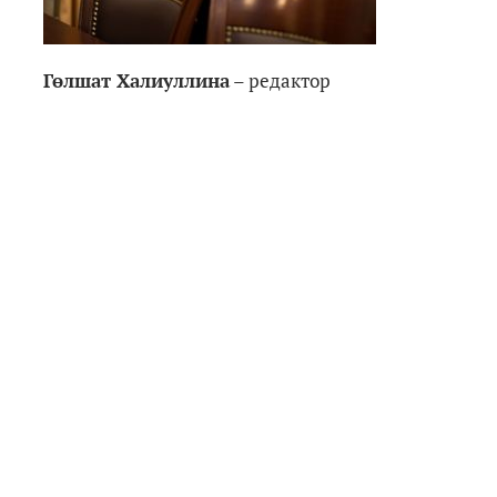
Гөлшат Халиуллина
– редактор