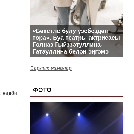
«Бәхетле булу үзебездән
тора». Буа театры актрисасы
Гөлназ Гыйззәтуллина-
Гатауллина белән әңгәмә
Барлык язмалар
ФОТО
е әдәби