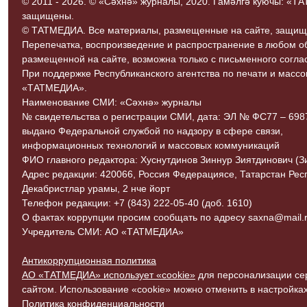
© 2011 - 2026. © «Сәхнә» журналы, 2020. Гамәлгә куючы: «
защищены.
© ТАТМЕДИА. Все материалы, размещенные на сайте, защищ
Перепечатка, воспроизведение и распространение в любом 
размещенной на сайте, возможна только с письменного согл
При поддержке Республиканского агентства по печати и мас
«ТАТМЕДИА».
Наименование СМИ: «Сәхнә» журналы
№ свидетельства о регистрации СМИ, дата: ЭЛ № ФС77 – 69870
выдано Федеральной службой по надзору в сфере связи,
информационных технологий и массовых коммуникаций
ФИО главного редактора: Хуснутдинов Зиннур Зиятдинович (З
Адрес редакции: 420066, Россия Федерациясе, Татарстан Рес
Декабристлар урамы, 2 нче йорт
Телефон редакции: +7 (843) 222-05-40 (доб. 1610)
О фактах коррупции просим сообщать по адресу saxna@mail.r
Учредитель СМИ: АО «ТАТМЕДИА»
Антикоррупционная политика
АО «ТАТМЕДИА» использует «cookie»
для персонализации сер
сайтом. Использование «cookie» можно отменить в настройках
Политика конфиденциальности