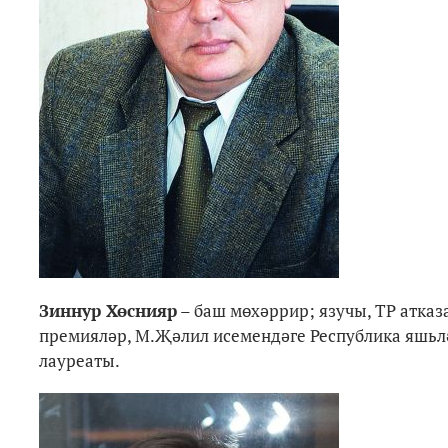
Зиннур Хөснияр
– баш мөхәррир; язучы, ТР атказ
премияләр, М.Җәлил исемендәге Республика яшьл
лауреаты.