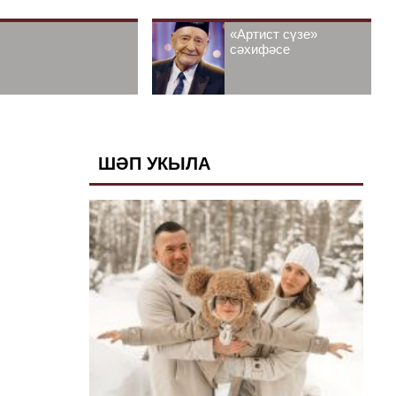
«Артист сүзе»
сәхифәсе
ШӘП УКЫЛА