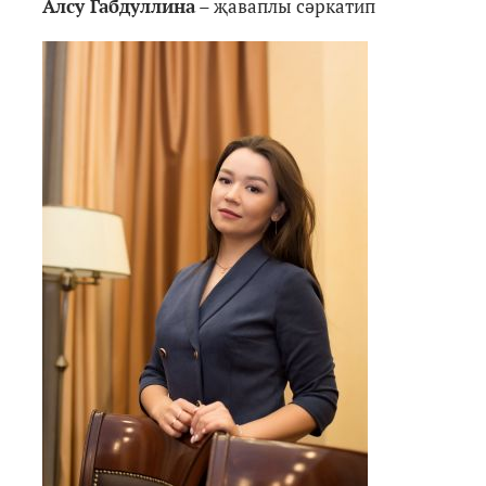
Алсу Габдуллина
– җаваплы сәркатип