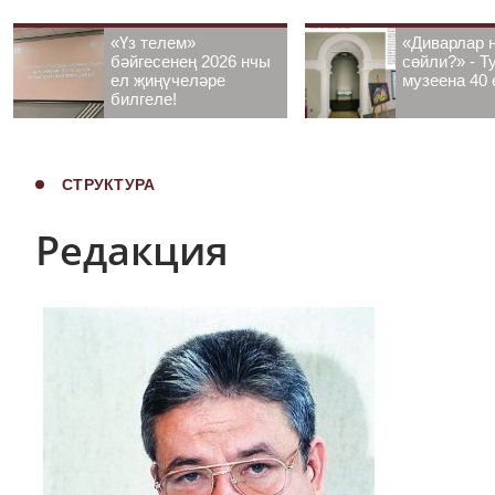
«Үз телем»
«Диварлар 
бәйгесенең 2026 нчы
сөйли?» - Т
ел җиңүчеләре
музеена 40 
билгеле!
СТРУКТУРА
Редакция