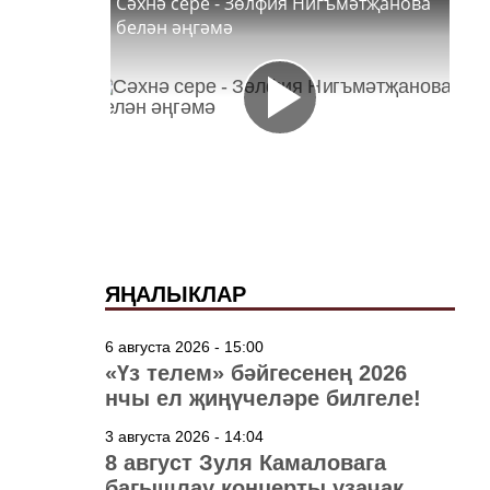
Сәхнә сере - Зөлфия Нигъмәтҗанова
белән әңгәмә
ЯҢАЛЫКЛАР
6 августа 2026 - 15:00
«Үз телем» бәйгесенең 2026
нчы ел җиңүчеләре билгеле!
3 августа 2026 - 14:04
8 август Зуля Камаловага
багышлау концерты узачак