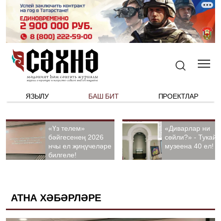
ЯЗЫЛУ
БАШ БИТ
ПРОЕКТЛАР
«Үз телем»
«Диварлар ни
бәйгесенең 2026
сөйли?» - Тукай
нчы ел җиңүчеләре
музеена 40 ел!
билгеле!
АТНА ХӘБӘРЛӘРЕ