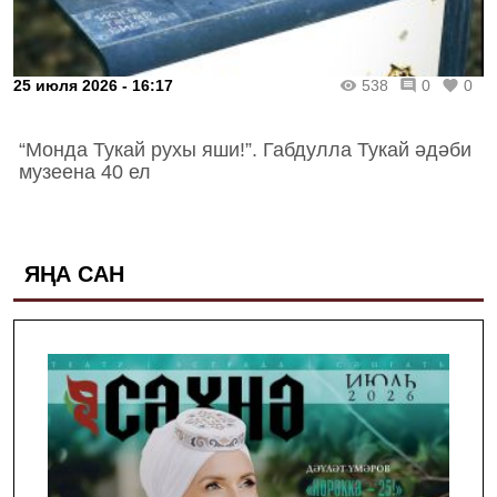
25 июля 2026 - 16:17
538
0
0
“Монда Тукай рухы яши!”. Габдулла Тукай әдәби
музеена 40 ел
ЯҢА САН