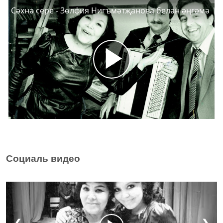
Сәхнә сере - Зөлфия Нигъмәтҗанова белән әңгәмә
Социаль видео