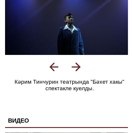
Кәрим Тинчурин театрында "Бәхет хакы"
спектакле куелды.
ВИДЕО