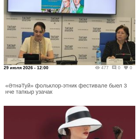
29 июля 2026 - 12:00
477
0
0
«ӘтнәТуй» фольклор-этник фестивале быел 3
нче тапкыр узачак