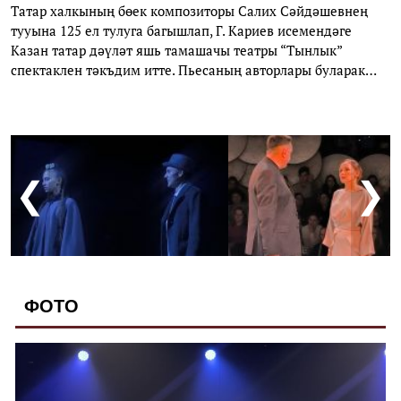
Татар халкының бөек композиторы Салих Сәйдәшевнең
тууына 125 ел тулуга багышлап, Г. Кариев исемендәге
Казан татар дәүләт яшь тамашачы театры “Тынлык”
спектаклен тәкъдим итте. Пьесаның авторлары буларак
күренекле язучы, татар әдәбияты классигы Әмирхан Еники,
С. Сәйдәшев музее директоры Айдар Әхмәдиев һәм
Мәскәү режиссёры Виктория Печерникова күрсәтелгән.
❮
❯
ФОТО