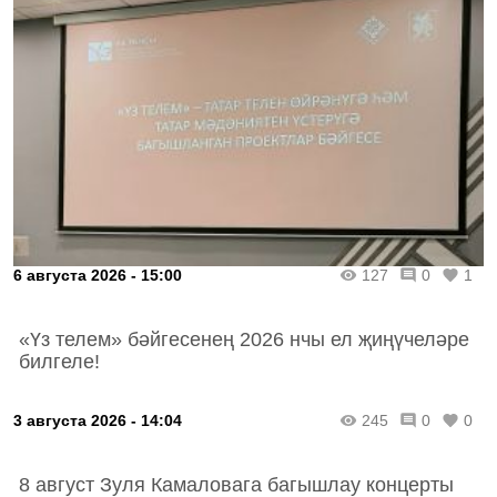
6 августа 2026 - 15:00
127
0
1
«Үз телем» бәйгесенең 2026 нчы ел җиңүчеләре
билгеле!
3 августа 2026 - 14:04
245
0
0
8 август Зуля Камаловага багышлау концерты