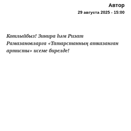
Автор
29 августа 2025 - 15:00
Котлыйбыз! Зинира һәм Ризат
Рамазановларга «Татарстанның атказанган
артисты» исеме бирелде!