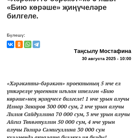
«Бию көрәше» җиңүчеләре
билгеле.
Бүлешү:
Таңсылу Мостафина
30 августа 2025 - 10:00
«Хәрәкәттә-бәрәкәт» проектының 5 нче ел
үткәрелүе уңаеннан игълан ителгән «Бию
көрәше»нең җиңүчесе билгеле! 1 нче урын алучы
Илнар Закиров 300 000 сум, 2 нче урын алучы
Лилия Сайдуллина 70 000 сум, 3 нче урын алучы
Айгиз Төхвәтуллин 50 000 сум, 4 нче урын
алучы Гөлирә Сәмигуллина 30 000 сум
күләмендә акчалата бүләккә ия булды!