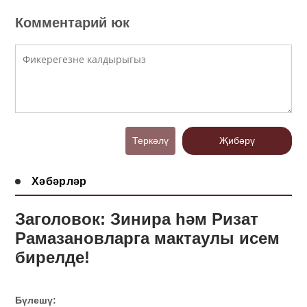
Комментарий юк
Теркәлү
Җибәрү
Хәбәрләр
Заголовок: Зинира һәм Ризат
Рамазановларга мактаулы исем
бирелде!
Бүлешү: