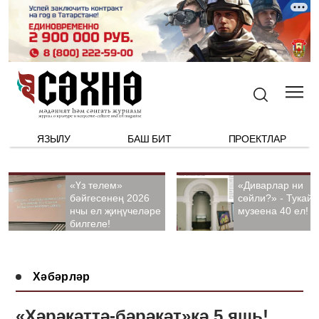
ЯЗЫЛУ
БАШ БИТ
ПРОЕКТЛАР
«Үз телем»
«Диварлар ни
бәйгесенең 2026
сөйли?» - Тукай
нчы ел җиңүчеләре
музеена 40 ел!
билгеле!
Хәбәрләр
«Хәрәкәттә-бәрәкәт»кә 5 яшь!