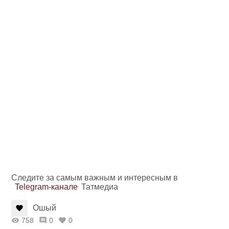
Следите за самым важным и интересным в
Telegram-канале
Татмедиа
Ошый
758
0
0