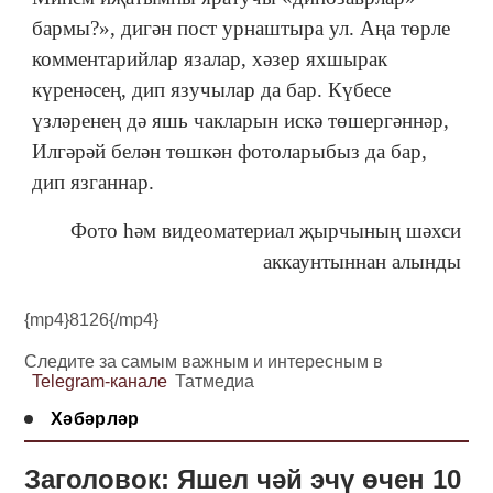
бармы?», дигән пост урнаштыра ул. Аңа төрле
комментарийлар язалар, хәзер яхшырак
күренәсең, дип язучылар да бар. Күбесе
үзләренең дә яшь чакларын искә төшергәннәр,
Илгәрәй белән төшкән фотоларыбыз да бар,
дип язганнар.
Фото һәм видеоматериал җырчының шәхси
аккаунтыннан алынды
{mp4}8126{/mp4}
Следите за самым важным и интересным в
Telegram-канале
Татмедиа
Хәбәрләр
Заголовок: Яшел чәй эчү өчен 10