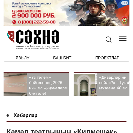
ЯЗЫЛУ
БАШ БИТ
ПРОЕКТЛАР
«Үз телем»
«Диварлар ни
бәйгесенең 2026
сөйли?» - Тукай
нчы ел җиңүчеләре
музеена 40 ел!
билгеле!
Хәбәрләр
Камал театрының «Килмешәк»