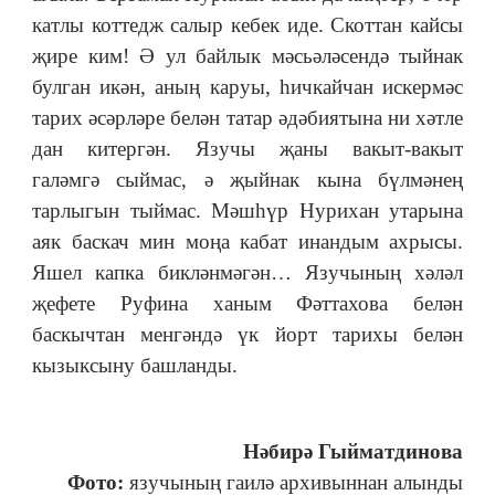
катлы коттедж салыр кебек иде. Скоттан кайсы
җире ким! Ә ул байлык мәсьәләсендә тыйнак
булган икән, аның каруы, һичкайчан искермәс
тарих
әсәрләре белән татар әдәбиятына ни хәтле
дан китергән. Язучы җаны вакыт-вакыт
галәмгә сыймас, ә җыйнак кына бүлмәнең
тарлыгын тыймас. Мәшһүр Нурихан утарына
аяк баскач мин моңа кабат инандым ахрысы.
Яшел капка бикләнмәгән… Язучының хәләл
җефете Руфина ханым Фәттахова белән
баскычтан менгәндә үк йорт тарихы белән
кызыксыну башланды.
Нәбирә Гыйматдинова
Фото:
язучының гаилә архивыннан алынды