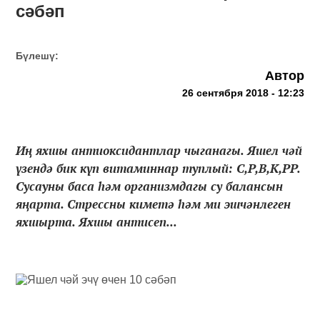
сәбәп
Бүлешү:
Автор
26 сентября 2018 - 12:23
Иң яхшы антиоксидантлар чыганагы. Яшел чәй
үзендә бик күп витаминнар туплый: С,Р,В,К,РР.
Сусауны баса һәм организмдагы су балансын
яңарта. Стрессны киметә һәм ми эшчәнлеген
яхшырта. Яхшы антисеп...