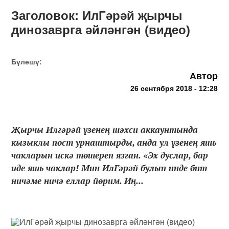
Заголовок: ИлГәрәй җырчы
динозаврга әйләнгән (видео)
Бүлешү:
Автор
26 сентября 2018 - 12:28
Җырчы Илгәрәй үзенең шәхси аккаунтында
кызыклы пост урнаштырды, анда ул үзенең яшь
чакларын искә төшереп язган. «Эх дуслар, бар
иде яшь чаклар! Мин ИлГәрәй булып инде бит
ничәме ничә еллар йөрим. Иң...