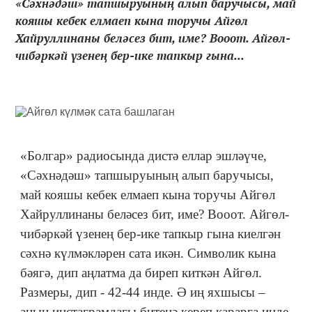
«Сәхнәдәш» тапшыруының алып баручысы, май
кояшы кебек елмаеп кына торучы Айгөл
Хайруллинаны беләсез бит, име? Вооот. Айгөл-
чибәркәй үзенең бер-ике тапкыр гына...
«Болгар» радиосында дистә еллар эшләүче,
«Сәхнәдәш» тапшыруының алып баручысы,
май кояшы кебек елмаеп кына торучы Айгөл
Хайруллинаны беләсез бит, име? Вооот. Айгөл-
чибәркәй үзенең бер-ике тапкыр гына киелгән
сәхнә күлмәкләрен сата икән. Символик кына
бәягә, дип аңлатма да биреп киткән Айгөл.
Размеры, дип - 42-44 инде. Ә иң яхшысы ‒
аның инстаграмдагы битенә кереп карарга инде.