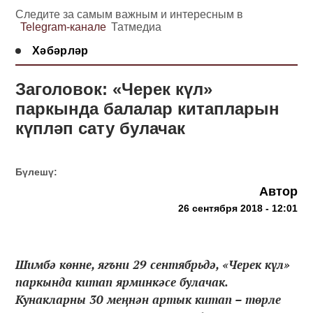
Следите за самым важным и интересным в
Telegram-канале
Татмедиа
Хәбәрләр
Заголовок: «Черек күл»
паркында балалар китапларын
күпләп сату булачак
Бүлешү:
Автор
26 сентября 2018 - 12:01
Шимбә көнне, ягъни 29 сентябрьдә, «Черек күл»
паркында китап ярминкәсе булачак.
Кунакларны 30 меңнән артык китап – төрле