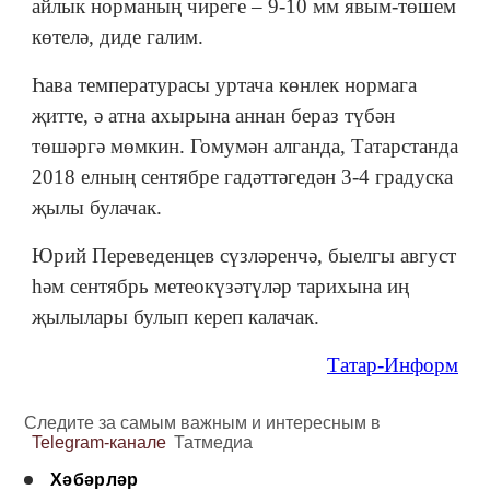
айлык норманың чиреге – 9-10 мм явым-төшем
көтелә, диде галим.
Һава температурасы уртача көнлек нормага
җитте, ә атна ахырына аннан бераз түбән
төшәргә мөмкин. Гомумән алганда, Татарстанда
2018 елның сентябре гадәттәгедән 3-4 градуска
җылы булачак.
Юрий Переведенцев сүзләренчә, быелгы август
һәм сентябрь метеокүзәтүләр тарихына иң
җылылары булып кереп калачак.
Татар-Информ
Следите за самым важным и интересным в
Telegram-канале
Татмедиа
Хәбәрләр