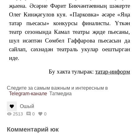
җыена. Әсәрне Фәрит Бикчәнтәевның шәкерте
Олег Кинҗәгулов куя. «Парковка» әсәре «Яңа
татар пьесасы» конкурсы финалисты. Үткән
театр сезонында Камал театры җиде пьесаны,
шул исәптән Сөмбел Гаффарова пьесасын да
сайлап, сәхнәдән театраль укулар оештырган
иде.
Бу хакта тулырак:
татар-информ
Следите за самым важным и интересным в
Telegram-канале
Татмедиа
Ошый
2513
0
0
Комментарий юк