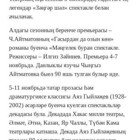
легендар «Зәңгәр шәл» спектакле белән
ачылачак.
Алдагы сезонның беренче премьерасы –
Ч.Айтматовның «Гасырдан да озын көн»
романы буенча «Мәңгелек буран спектакле.
Режиссеры – Илгиз Зәйниев. Премьера 4-7
ноябрьдә. Данлыклы язучы Чыңгыз
Айтматовка быел 90 яшь тулган булыр иде.
5-11 ноябрьдә татар прозасы һәм
драматургиясе классигы Аяз Гыйләҗев (1928-
2002) әсәрләре буенча куелган спектакльләр
декадасы була. Декадада Хакас милли театры,
Әлмәт, Әтнә, Казан, Яр Чаллы, Түбән Кама
театрлары катнаша. Декада Аяз Гыйләҗевның