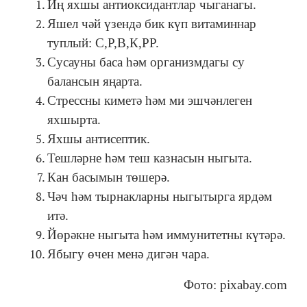
Иң яхшы антиоксидантлар чыганагы.
Яшел чәй үзендә бик күп витаминнар
туплый: С,Р,В,К,РР.
Сусауны баса һәм организмдагы су
балансын яңарта.
Стрессны киметә һәм ми эшчәнлеген
яхшырта.
Яхшы антисептик.
Тешләрне һәм теш казнасын ныгыта.
Кан басымын төшерә.
Чәч һәм тырнакларны ныгытырга ярдәм
итә.
Йөрәкне ныгыта һәм иммунитетны күтәрә.
Ябыгу өчен менә дигән чара.
Фото: pixabay.com