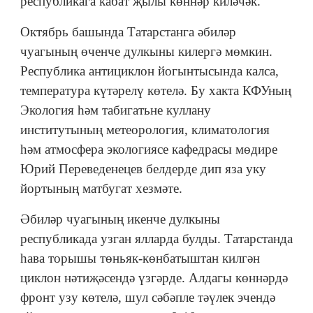
республикага кабат җылы көннәр киләчәк.
Октябрь башында Татарстанга әбиләр
чуагының өченче дулкыны килергә мөмкин.
Республика антициклон йогынтысында калса,
температура күтәрелү көтелә. Бу хакта КФУның
Экология һәм табигатьне куллану
институтының метеорология, климатология
һәм атмосфера экологиясе кафедрасы мөдире
Юрий Переведенецев белдерде дип яза уку
йортының матбугат хезмәте.
Әбиләр чуагының икенче дулкыны
республикада узган ялларда булды. Татарстанда
һава торышы төньяк-көнбатыштан килгән
циклон нәтиҗәсендә үзгәрде. Алдагы көннәрдә
фронт узу көтелә, шул сәбәпле тәүлек эчендә