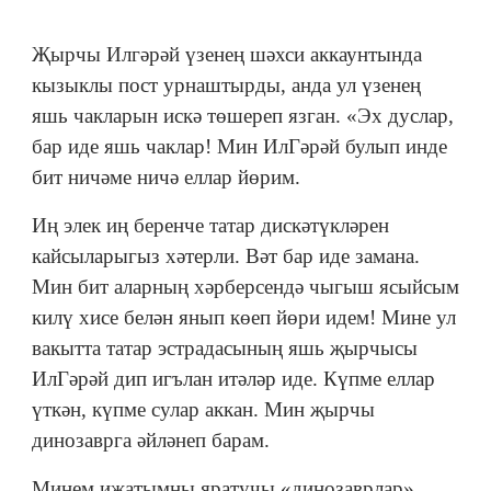
Җырчы Илгәрәй үзенең шәхси аккаунтында
кызыклы пост урнаштырды, анда ул үзенең
яшь чакларын искә төшереп язган. «Эх дуслар,
бар иде яшь чаклар! Мин ИлГәрәй булып инде
бит ничәме ничә еллар йөрим.
Иң элек иң беренче татар дискәтүкләрен
кайсыларыгыз хәтерли. Вәт бар иде замана.
Мин бит аларның хәрберсендә чыгыш ясыйсым
килү хисе белән янып көеп йөри идем! Мине ул
вакытта татар эстрадасының яшь җырчысы
ИлГәрәй дип игълан итәләр иде. Күпме еллар
үткән, күпме сулар аккан. Мин җырчы
динозаврга әйләнеп барам.
Минем иҗатымны яратучы «динозаврлар»