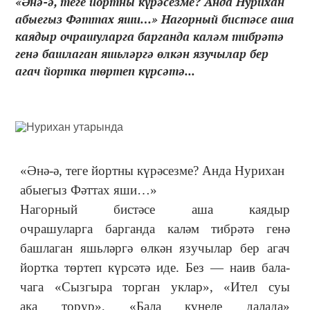
«Әнә-ә, теге йортны күрәсезме? Анда Нурихан
абыегыз Фәттах яши…» Нагорный бистәсе аша
каядыр очрашуларга барганда каләм тибрәтә
генә башлаган яшьләргә өлкән язучылар бер
агач йортка төртеп күрсәтә...
«Әнә-ә, теге йортны күрәсезме? Анда Нурихан
абыегыз Фәттах яши…»
Нагорный бистәсе аша каядыр
очрашуларга барганда каләм тибрәтә генә
башлаган яшьләргә өлкән язучылар бер агач
йортка төртеп күрсәтә иде. Без — наив бала-
чага «Сызгыра торган уклар», «Ител суы
ака торур», «Бала күңеле далада»