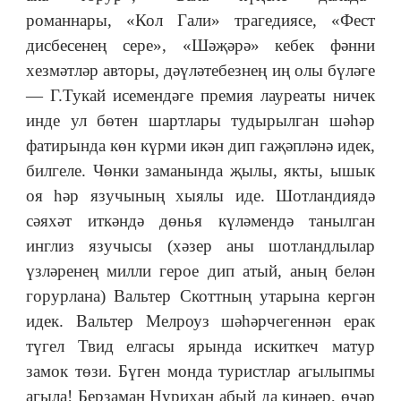
романнары, «Кол Гали» трагедиясе, «Фест
дисбесенең сере», «Шәҗәрә» кебек фәнни
хезмәтләр авторы, дәүләтебезнең иң олы бүләге
— Г.Тукай исемендәге премия лауреаты ничек
инде ул бөтен шартлары тудырылган шәһәр
фатирында көн күрми икән дип гаҗәпләнә идек,
билгеле. Чөнки заманында җылы, якты, ышык
оя һәр язучының хыялы иде. Шотландиядә
сәяхәт иткәндә дөнья күләмендә танылган
инглиз язучысы (хәзер аны шотландлылар
үзләренең милли герое дип атый, аның белән
горурлана) Вальтер Скоттның утарына кергән
идек. Вальтер Мелроуз шәһәрчегеннән ерак
түгел Твид елгасы ярында искиткеч матур
замок төзи. Бүген монда туристлар агылыпмы
агыла! Берзаман Нурихан абый да киңәер, өчәр