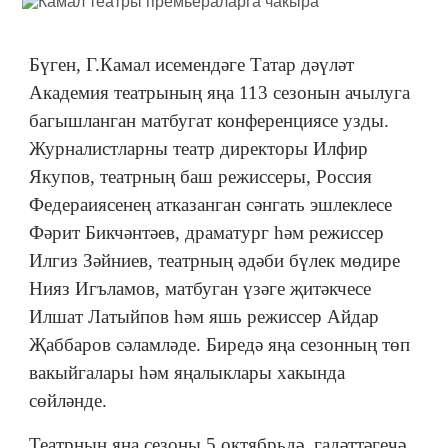
Бүген, Г.Камал исемендәге Татар дәүләт
Академия театрының яңа 113 сезонын ачылуга
багышланган матбугат конференциясе узды.
Журналистларны театр директоры Илфир
Якупов, театрның баш режиссеры, Россия
Федераиясенең атказанган сәнгать эшлеклесе
Фәрит Бикчәнтәев, драматург һәм режиссер
Илгиз Зәйниев, театрның әдәби бүлек мөдире
Нияз Игъламов, матбуган үзәге җитәкчесе
Илшат Латыйпов һәм яшь режиссер Айдар
Җаббаров сәламләде. Биредә яңа сезонның төп
вакыйгалары һәм яңалыклары хакында
сөйләнде.
Театрның яңа сезоны 5 октябрьдә, гадәттәгечә,