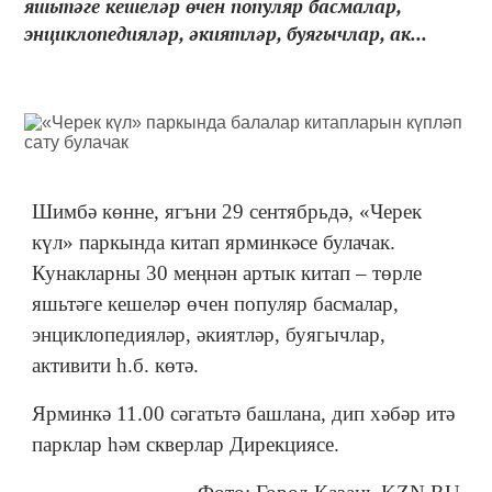
яшьтәге кешеләр өчен популяр басмалар,
энциклопедияләр, әкиятләр, буягычлар, ак...
Шимбә көнне, ягъни 29 сентябрьдә, «Черек
күл» паркында китап ярминкәсе булачак.
Кунакларны 30 меңнән артык китап – төрле
яшьтәге кешеләр өчен популяр басмалар,
энциклопедияләр, әкиятләр, буягычлар,
активити һ.б. көтә.
Ярминкә 11.00 сәгатьтә башлана, дип хәбәр итә
парклар һәм скверлар Дирекциясе.