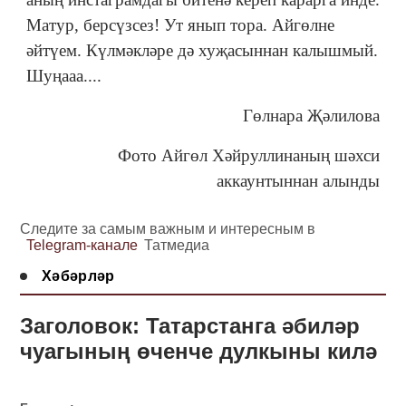
Матур, берсүзсез! Ут янып тора. Айгөлне
әйтүем. Күлмәкләре дә хуҗасыннан калышмый.
Шуңааа....
Гөлнара Җәлилова
Фото Айгөл Хәйруллинаның шәхси
аккаунтыннан алынды
Следите за самым важным и интересным в
Telegram-канале
Татмедиа
Хәбәрләр
Заголовок: Татарстанга әбиләр
чуагының өченче дулкыны килә