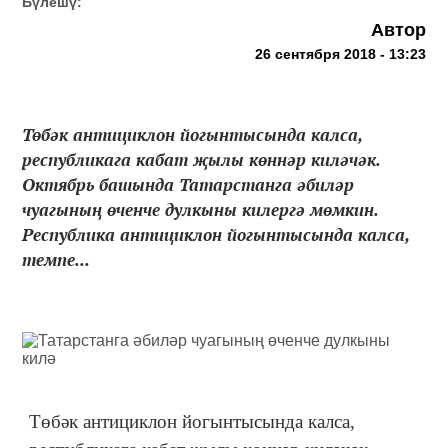
Бүлешү:
Автор
26 сентября 2018 - 13:23
Төбәк антициклон йогынтысында калса,
республикага кабат җылы көннәр киләчәк.
Октябрь башында Татарстанга әбиләр
чуагының өченче дулкыны килергә мөмкин.
Республика антициклон йогынтысында калса,
темпе...
Төбәк антициклон йогынтысында калса,