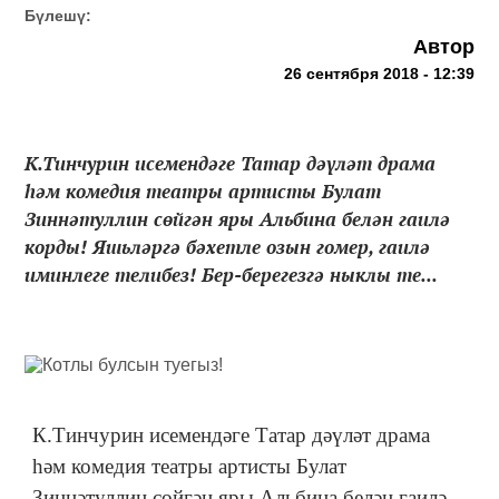
Бүлешү:
Автор
26 сентября 2018 - 12:39
К.Тинчурин исемендәге Татар дәүләт драма
һәм комедия театры артисты Булат
Зиннәтуллин сөйгән яры Альбина белән гаилә
корды! Яшьләргә бәхетле озын гомер, гаилә
иминлеге телибез! Бер-берегезгә ныклы те...
К.Тинчурин исемендәге Татар дәүләт драма
һәм комедия театры артисты Булат
Зиннәтуллин сөйгән яры Альбина белән гаилә