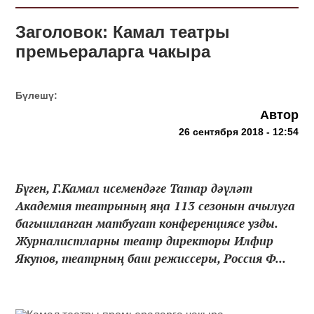
Заголовок: Камал театры
премьераларга чакыра
Бүлешү:
Автор
26 сентября 2018 - 12:54
Бүген, Г.Камал исемендәге Татар дәүләт
Академия театрының яңа 113 сезонын ачылуга
багышланган матбугат конференциясе узды.
Журналистларны театр директоры Илфир
Якупов, театрның баш режиссеры, Россия Ф...