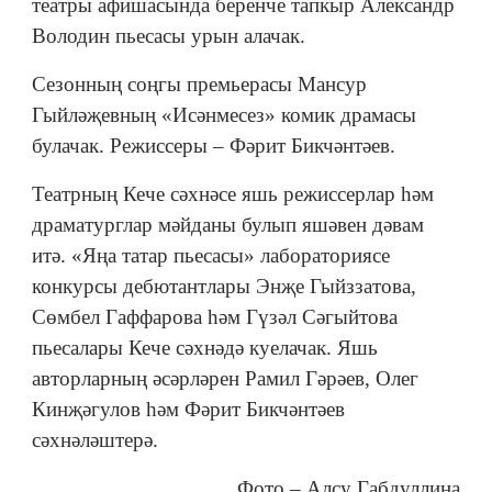
театры афишасында беренче тапкыр Александр
Володин пьесасы урын алачак.
Сезонның соңгы премьерасы Мансур
Гыйләҗевның «Исәнмесез» комик драмасы
булачак. Режиссеры – Фәрит Бикчәнтәев.
Театрның Кече сәхнәсе яшь режиссерлар һәм
драматурглар мәйданы булып яшәвен дәвам
итә. «Яңа татар пьесасы» лабораториясе
конкурсы дебютантлары Энҗе Гыйззатова,
Сөмбел Гаффарова һәм Гүзәл Сәгыйтова
пьесалары Кече сәхнәдә куелачак. Яшь
авторларның әсәрләрен Рамил Гәрәев, Олег
Кинҗәгулов һәм Фәрит Бикчәнтәев
сәхнәләштерә.
Фото – Алсу Габдуллина