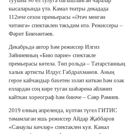
тууына 90 ел тулуга багышланган чаралар
кысаларында үтә. Камал театры декадада
112нче сезон премьерасы «Әтәч менгән
читәнгә» спектаклен тәкъдим итә. Режиссеры –
Фәрит Бикчәнтәев.
Декабрьдә автор һәм режиссер Илгиз
Зәйниевның «Бию пәрие» спектакле
премьерасы көтелә. Төп рольдә – Татарстанның
халык артисты Илдус Габдрахманов. Аның
герое кайчандыр бәхетен эзләп киткән һәм озак
еллардан соң кире туган шәһәренә әйләнеп
кайткан хореограф һәм биюче – Сәяр Рәмиев.
2019 елның апрелендә, күптән түгел ГИТИС
тәмамлаган яшь режиссер Айдар Җаббаров
«Санаулы кичләр» спектаклен куя. Камал