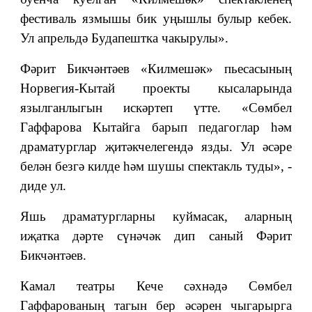
фестиваль язмышы бик уңышлы булыр кебек.
Ул апрельдә Будапештка чакырулы».
Фәрит Бикчәнтәев «Килмешәк» пьесасының
Норвегия-Кытай проекты кысаларында
язылганлыгын искәртеп үтте. «Сөмбел
Гаффарова Кытайга барып педагоглар һәм
драматурглар җитәкчелегендә язды. Ул әсәре
белән безгә килде һәм шушы спектакль туды», -
диде ул.
Яшь драматургларны куймасак, аларның
иҗатка дәрте сүнәчәк дип саный Фәрит
Бикчәнтәев.
Камал театры Кече сәхнәдә Сөмбел
Гаффарованың тагын бер әсәрен чыгарырга