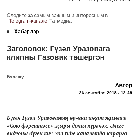
Следите за самым важным и интересным в
Telegram-канале
Татмедиа
Хәбәрләр
Заголовок: Гүзәл Уразовага
клипны Газовик төшергән
Бүлешү:
Автор
26 сентября 2018 - 12:49
Бүген Гүзәл Уразованың өр-яңа иҗат җимеше
«Сөю фәрештәсе» җыры дөнья күрәчәк. Әлеге
видеоны бүген кич You tube каналында карарга