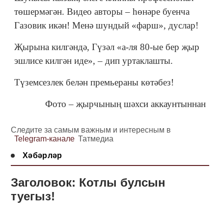
төшермәгән. Видео авторы – һөнәре буенча
Газовик икән! Менә шундый «фарш», дуслар!
Җырына килгәндә, Гүзәл «а-ля 80-ые бер җыр
эшлисе килгән иде», – дип уртаклашты.
Түземсезлек белән премьераны көтәбез!
Фото – җырчының шәхси аккаунтыннан
Следите за самым важным и интересным в
Telegram-канале
Татмедиа
Хәбәрләр
Заголовок: Котлы булсын
туегыз!