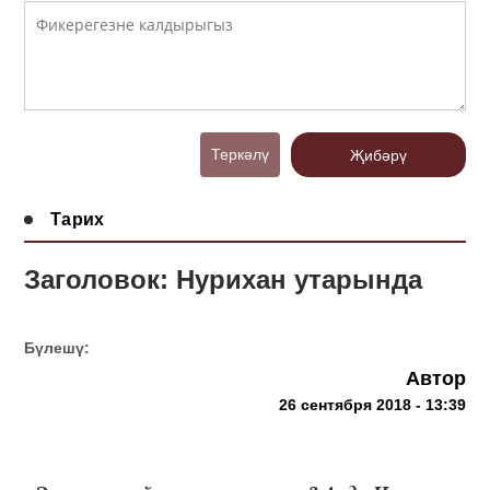
Теркәлү
Җибәрү
Тарих
Заголовок: Нурихан утарында
Бүлешү:
Автор
26 сентября 2018 - 13:39