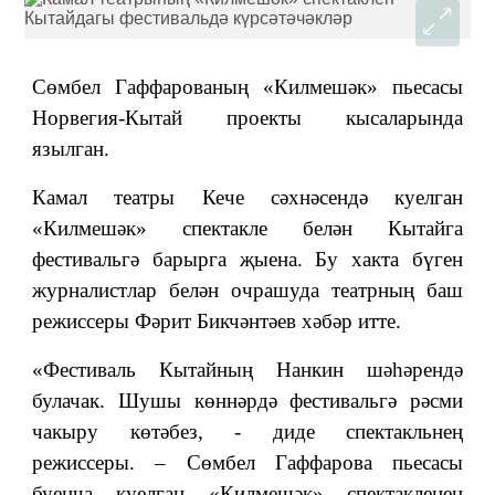
Сөмбел Гаффарованың «Килмешәк» пьесасы
Норвегия-Кытай проекты кысаларында
язылган.
Камал театры Кече сәхнәсендә куелган
«Килмешәк» спектакле белән Кытайга
фестивальгә барырга җыена. Бу хакта бүген
журналистлар белән очрашуда театрның баш
режиссеры Фәрит Бикчәнтәев хәбәр итте.
«Фестиваль Кытайның Нанкин шәһәрендә
булачак. Шушы көннәрдә фестивальгә рәсми
чакыру көтәбез, - диде спектакльнең
режиссеры. – Сөмбел Гаффарова пьесасы
буенча куелган «Килмешәк» спектакленең