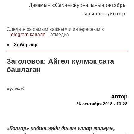
Дәвамын «Сәхнә»журналының октябрь
саныннан укыгыз
Следите за самым важным и интересным в
Telegram-канале
Татмедиа
Хәбәрләр
Заголовок: Айгөл күлмәк сата
башлаган
Бүлешү:
Автор
26 сентября 2018 - 13:28
«Болгар» радиосында дистә еллар эшләүче,