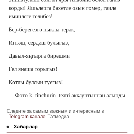
корды! Яшьләргә бәхетле озын гомер, гаилә
иминлеге телибез!
Бер-берегезгә ныклы терәк,
Иптәш, сердәш булыгыз,
Давыл-яңгырга бирешми
Гел янәшә торыгыз!
Котлы булсын туегыз!
Фото k_tinchurin_teatri аккаунтыннан алынды
Следите за самым важным и интересным в
Telegram-канале
Татмедиа
Хәбәрләр