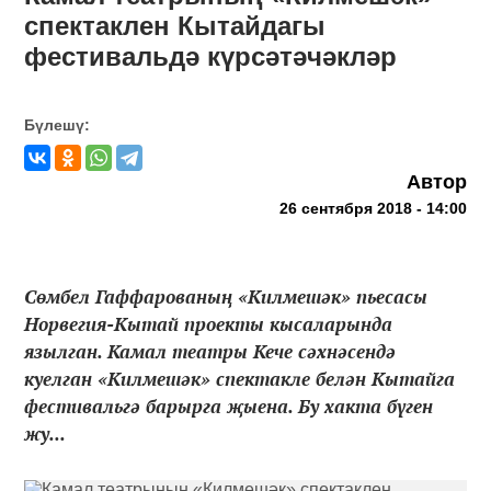
спектаклен Кытайдагы
фестивальдә күрсәтәчәкләр
Бүлешү:
Автор
26 сентября 2018 - 14:00
Сөмбел Гаффарованың «Килмешәк» пьесасы
Норвегия-Кытай проекты кысаларында
язылган. Камал театры Кече сәхнәсендә
куелган «Килмешәк» спектакле белән Кытайга
фестивальгә барырга җыена. Бу хакта бүген
жу...