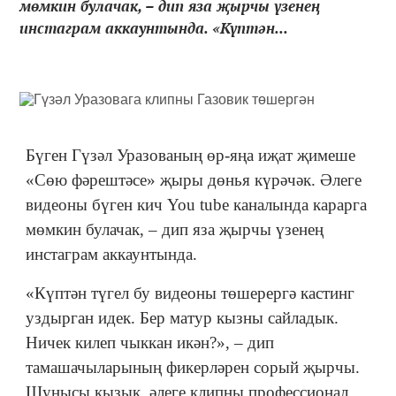
мөмкин булачак, – дип яза җырчы үзенең
инстаграм аккаунтында. «Күптән...
Бүген Гүзәл Уразованың өр-яңа иҗат җимеше
«Сөю фәрештәсе» җыры дөнья күрәчәк. Әлеге
видеоны бүген кич You tube каналында карарга
мөмкин булачак, – дип яза җырчы үзенең
инстаграм аккаунтында.
«Күптән түгел бу видеоны төшерергә кастинг
уздырган идек. Бер матур кызны сайладык.
Ничек килеп чыккан икән?», – дип
тамашачыларының фикерләрен сорый җырчы.
Шунысы кызык, әлеге клипны профессионал