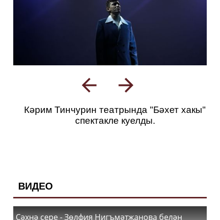
Кәрим Тинчурин театрында "Бәхет хакы"
спектакле куелды.
ВИДЕО
Сәхнә сере - Зөлфия Нигъмәтҗанова белән