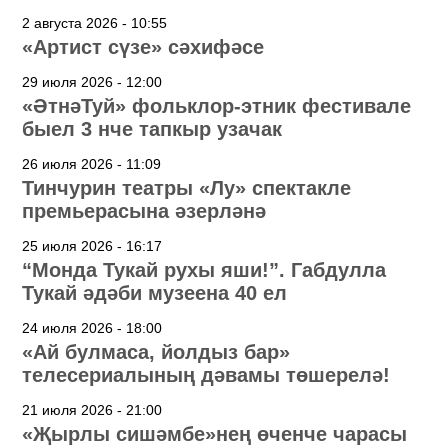
2 августа 2026 - 10:55
«Артист сүзе» сәхифәсе
29 июля 2026 - 12:00
«ӘтнәТуй» фольклор-этник фестивале
быел 3 нче тапкыр узачак
26 июля 2026 - 11:09
Тинчурин театры «Лу» спектакле
премьерасына әзерләнә
25 июля 2026 - 16:17
“Монда Тукай рухы яши!”. Габдулла
Тукай әдәби музеена 40 ел
24 июля 2026 - 18:00
«Ай булмаса, йолдыз бар»
телесериалының дәвамы төшерелә!
21 июля 2026 - 21:00
«Җырлы сишәмбе»нең өченче чарасы