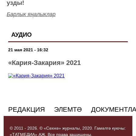
узды!
Барлык яңалыклар
АУДИО
21 мая 2021 - 16:32
«Кария-Закария» 2021
РЕДАКЦИЯ
ЭЛЕМТӘ
ДОКУМЕНТЛ
© 2011 - 2026. © «Сәхнә» журналы, 2020. Гамәлгә куючы:
«ТАТМЕДИА» АҖ. Все права защищены.