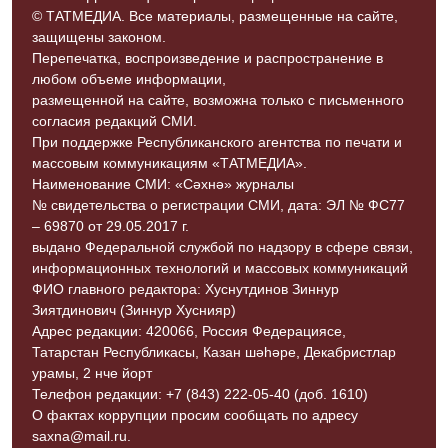
© ТАТМЕДИА. Все материалы, размещенные на сайте,
защищены законом.
Перепечатка, воспроизведение и распространение в
любом объеме информации,
размещенной на сайте, возможна только с письменного
согласия редакций СМИ.
При поддержке Республиканского агентства по печати и
массовым коммуникациям «ТАТМЕДИА».
Наименование СМИ: «Сәхнә» журналы
№ свидетельства о регистрации СМИ, дата: ЭЛ № ФС77
– 69870 от 29.05.2017 г.
выдано Федеральной службой по надзору в сфере связи,
информационных технологий и массовых коммуникаций
ФИО главного редактора: Хуснутдинов Зиннур
Зиятдинович (Зиннур Хуснияр)
Адрес редакции: 420066, Россия Федерациясе,
Татарстан Республикасы, Казан шәһәре, Декабристлар
урамы, 2 нче йорт
Телефон редакции: +7 (843) 222-05-40 (доб. 1610)
О фактах коррупции просим сообщать по адресу
saxna@mail.ru.