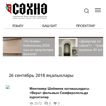
ЯЗЫЛУ
БАШ БИТ
ПРОЕКТЛАР
«Үз телем»
«Диварлар ни
бәйгесенең 2026
сөйли?» - Тукай
нчы ел җиңүчеләре
музеена 40 ел!
билгеле!
26 сентябрь 2018 яңалыклары
Минтимер Шәймиев катнашындагы
«Вера» фильмын Симферопольдә
күрсәтәләр
2572
0
0