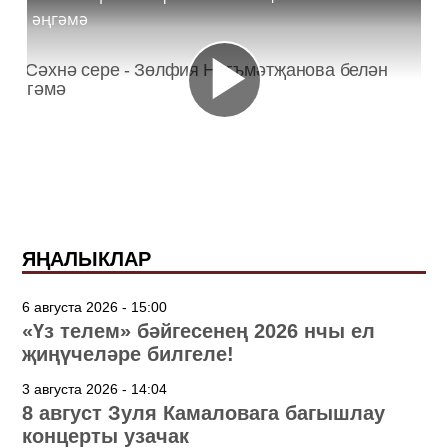
әңгәмә
ЯҢАЛЫКЛАР
6 августа 2026 - 15:00
«Үз телем» бәйгесенең 2026 нчы ел
җиңүчеләре билгеле!
3 августа 2026 - 14:04
8 август Зуля Камаловага багышлау
концерты узачак