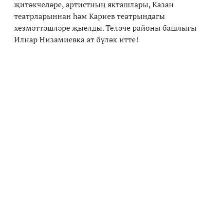
җитәкчеләре, артистның якташлары, Казан
театрларыннан һәм Кариев театрындагы
хезмәттәшләре җыелды. Теләче районы башлыгы
Илнар Низамиевка ат бүләк итте!