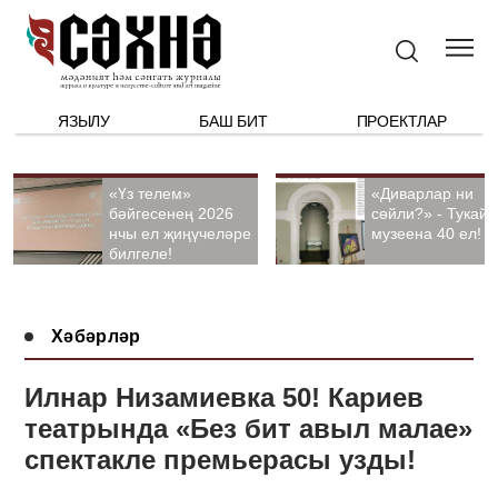
ЯЗЫЛУ
БАШ БИТ
ПРОЕКТЛАР
«Үз телем»
«Диварлар ни
бәйгесенең 2026
сөйли?» - Тукай
нчы ел җиңүчеләре
музеена 40 ел!
билгеле!
Хәбәрләр
Илнар Низамиевка 50! Кариев
театрында «Без бит авыл малае»
спектакле премьерасы узды!