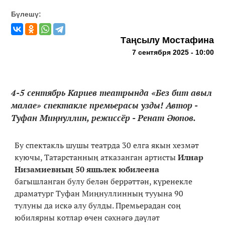
Бүлешү:
Таңсылу Мостафина
7 сентября 2025 - 10:00
4-5 сентябрь Кариев театрында «Без бит авыл
малае» спектакле премьерасы узды! Автор -
Туфан Миңнуллин, режиссёр - Ренат Әюпов.
Бу спектакль шушы театрда 30 елга якын хезмәт
куючы, Татарстанның атказанган артисты
Илнар
Низамиевның 50 яшьлек юбилеена
багышланган булу белән беррәттән, күренекле
драматург Туфан Миңнуллинның тууына 90
тулуны да искә алу булды. Премьерадан соң
юбилярны котлар өчен сәхнәгә дәүләт