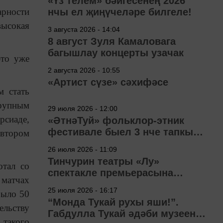
«Үз телем» бәйгесенең 2026
арности
нчы ел җиңүчеләре билгеле!
высокая
3 августа 2026 - 14:04
8 август Зуля Камаловага
багышлау концерты узачак
это уже
2 августа 2026 - 10:55
«Артист сүзе» сәхифәсе
м стать
крупным
29 июля 2026 - 12:00
рсиаде,
«ӘтнәТуй» фольклор-этник
фестивале быел 3 нче тапкыр
 втором
узачак
26 июля 2026 - 11:09
Тинчурин театры «Лу»
отал со
спектакле премьерасына
матчах
әзерләнә
25 июля 2026 - 16:17
было 50
“Монда Тукай рухы яши!”.
ельству
Габдулла Тукай әдәби музеена
 такого