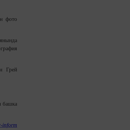
н фото
 янында
графия
н Грей
н башка
r-inform