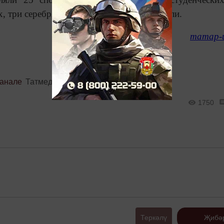
х, три серебряные и одну бронзовую медали.
татар-
канале
Татмедиа
1750
Теркәлү
Җибә