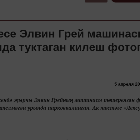
есе Элвин Грей машина
да туктаган килеш фото
5 апреля 20
сендә җырчы Элвин Грейның машинасы төшерелгән 
телмәгән урында парковкаланган. Ак төстәге «Лексу