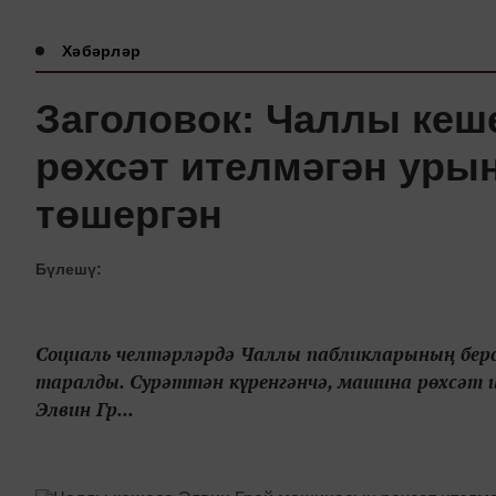
Хәбәрләр
Заголовок: Чаллы кеш
рөхсәт ителмәгән урын
төшергән
Бүлешү:
Социаль челтәрләрдә Чаллы пабликларының бер
таралды. Сурәттән күренгәнчә, машина рөхсәт и
Элвин Гр...