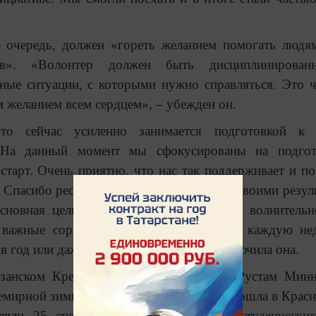
 очередь, должен «гореть желанием помогать людя
в». «Волонтер должен быть дисциплинирова
ные ситуации, с которыми нужно справляться. Это ч
м желанием всем сердцем», – убежден он.
то сейчас усиленно занимается подготовкой к 
 «На данный момент мы сфокусированы на подгот
тарт. Очень приятно, что нас так поддерживает и п
. Спасибо республике за это. Я довольна своими резул
сновная цель. Встреча с Президентом – волнительн
о важные соревнования проходят у меня каждую не
 год или даже раз в четыре года», – заключила она.
азанском Кремле Президент Татарстана Рустам Мин
емирной зимней универсиады, которая прошла в Красн
вляли 25 спортсменов. На Всемирных студенчески