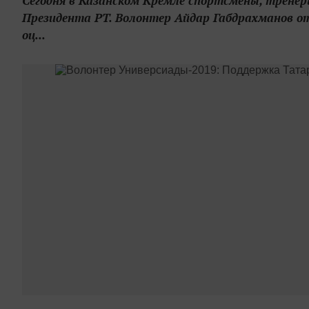
Сегодня в Казанском Кремле спортсмены, трене
Президента РТ. Волонтер Айдар Габдрахманов о
оц...