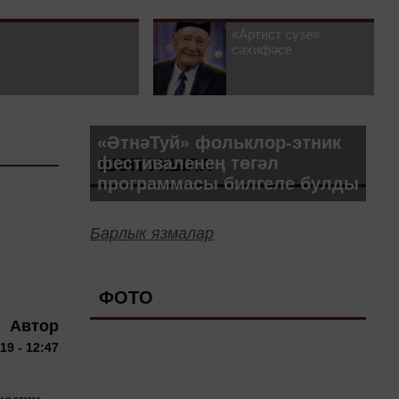
«Артист сүзе»
сәхифәсе
«ӘтнәТуй» фольклор-этник
фестиваленең төгәл
ШӘП УКЫЛА
программасы билгеле булды
Барлык язмалар
ФОТО
Автор
19 - 12:47