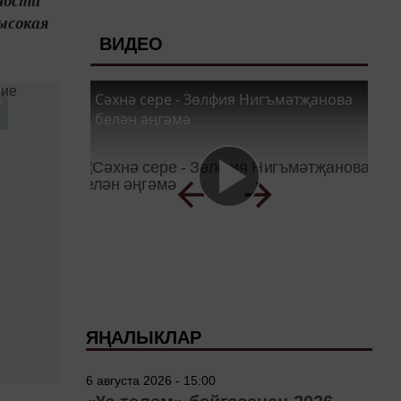
ности
ысокая
ВИДЕО
Сәхнә сере - Зөлфия Нигъмәтҗанова
белән әңгәмә
ЯҢАЛЫКЛАР
6 августа 2026 - 15:00