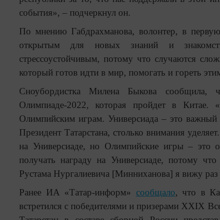
события», – подчеркнул он.
По мнению Габдрахманова, волонтер, в первую
открытым для новых знаний и знакомст
стрессоустойчивым, потому что случаются слож
который готов идти в мир, помогать и гореть эти
Сноубордистка Милена Быкова сообщила, ч
Олимпиаде-2022, которая пройдет в Китае.
Олимпийским играм. Универсиада – это важный с
Президент Татарстана, столько внимания уделяет
на Универсиаде, но Олимпийские игры – это о
получать награду на Универсиаде, потому чт
Рустама Нургалиевича [Минниханова] я вижу раз в
Ранее ИА «Татар-информ»
сообщало
, что в К
встретился с победителями и призерами XXIX Вс
Татарстан в составе сборной России предста