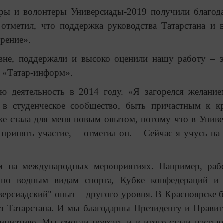
еры и волонтеры Универсиады-2019 получили благод
отметил, что поддержка руководства Татарстана и 
рение».
овне, поддержали и высоко оценили нашу работу – 
А «Татар-информ».
ую деятельность в 2014 году. «Я загорелся желание
ь в студенческое сообщество, быть причастным к 
е стала для меня новым опытом, потому что в Униве
 принять участие, – отметил он. – Сейчас я учусь на
м на международных мероприятиях. Например, раб
по водным видам спорта, Кубке конфедераций и 
версиадский" опыт – другого уровня. В Красноярске 
из Татарстана. И мы благодарны Президенту и Правит
нициативе. Мы смогли поехать и в итоге стали частью