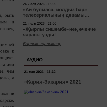
40 ел
24 июля 2026 - 18:00
«Ай булмаса, йолдыз бар»
телесериалының дәвамы
м, быть
төшерелә!
нным и
21 июля 2026 - 21:00
еловек,
«Җырлы сишәмбе»нең өченче
чарасы узды!
Барлык яңалыклар
зимней
овке к
оощряет
АУДИО
ьтатами
ее, чем
21 мая 2021 - 16:32
делю, а
«Кария-Закария» 2021
ниханов
оярске.
х играх