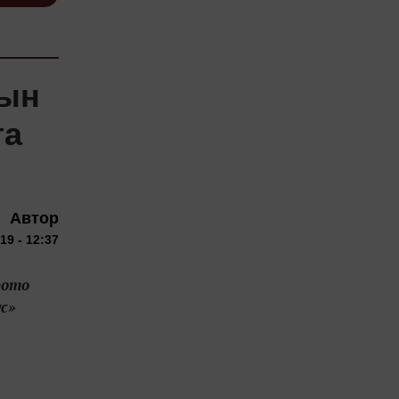
сын
га
Автор
19 - 12:37
фото
с»