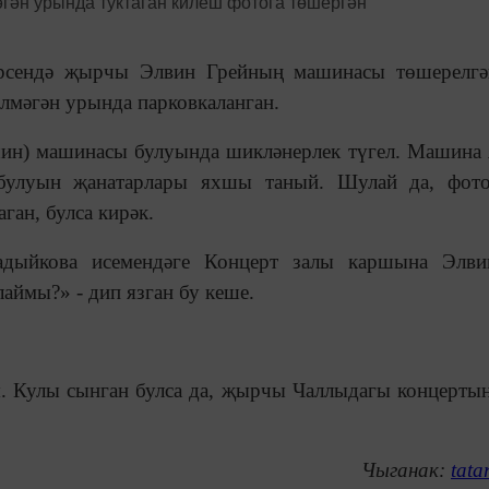
ерсендә җырчы Элвин Грейның машинасы төшерелгә
елмәгән урында парковкаланган.
шин) машинасы булуында шикләнерлек түгел. Машина
булуын җанатарлары яхшы таный. Шулай да, фото
ган, булса кирәк.
дыйкова исемендәге Концерт залы каршына Элви
аймы?» - дип язган бу кеше.
я. Кулы сынган булса да, җырчы Чаллыдагы концерты
Чыганак:
tata