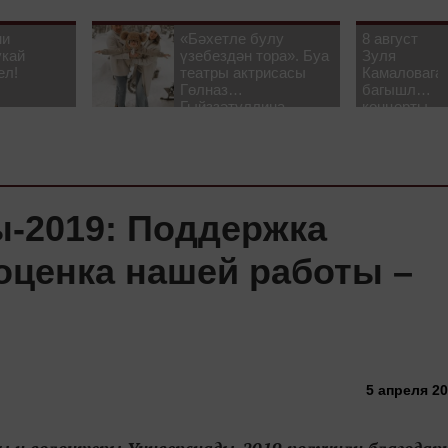
ни
«Бәхетле булу
8 август
укай
үзебездән тора». Буа
Зуля
ел!
театры актрисасы
Камаловага
Гөлназ
багышлау
Гыйззәтуллина-
концерты
Гатауллина белән
узачак
әңгәмә
-2019: Поддержка
оценка нашей работы –
5 апреля 20