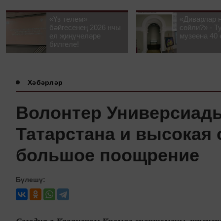
«Үз телем»
«Диварлар 
бәйгесенең 2026 нчы
сөйли?» - Т
ел җиңүчеләре
музеена 40 
билгеле!
Хәбәрләр
Волонтер Универсиады
Татарстана и высокая 
большое поощрение
Бүлешү: