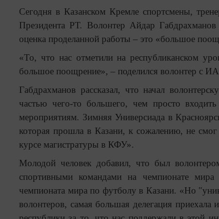
Сегодня в Казанском Кремле спортсмены, трен
Президента РТ. Волонтер Айдар Габдрахманов 
оценка проделанной работы – это «большое поощ
«То, что нас отметили на республиканском ур
большое поощрение», – поделился волонтер с И
Габдрахманов рассказал, что начал волонтерск
частью чего-то большего, чем просто входит
мероприятиям. Зимняя Универсиада в Красноярск
которая прошла в Казани, к сожалению, не смог
курсе магистратуры в КФУ».
Молодой человек добавил, что был волонтеро
спортивными командами на чемпионате мира 
чемпионата мира по футболу в Казани. «Но "уни
волонтеров, самая большая делегация приехала 
республики за то, что нас поддержали в этой и