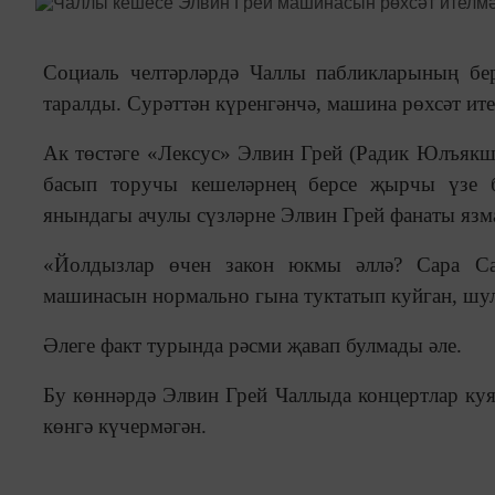
Социаль челтәрләрдә Чаллы пабликларының б
таралды. Сурәттән күренгәнчә, машина рөхсәт ит
Ак төстәге «Лексус» Элвин Грей (Радик Юлъяк
басып торучы кешеләрнең берсе җырчы үзе 
янындагы ачулы сүзләрне Элвин Грей фанаты язма
«Йолдызлар өчен закон юкмы әллә? Сара Са
машинасын нормально гына туктатып куйган, шул
Әлеге факт турында рәсми җавап булмады әле.
Бу көннәрдә Элвин Грей Чаллыда концертлар ку
көнгә күчермәгән.