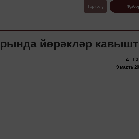
Теркәлү
Җибә
трында йөрәкләр кавыш
А. Г
9 марта 20