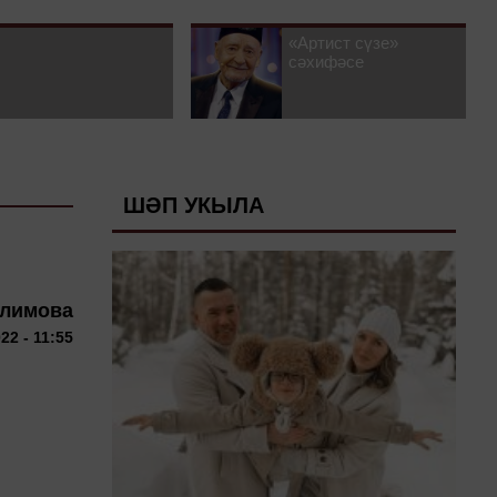
«Артист сүзе»
сәхифәсе
ШӘП УКЫЛА
алимова
22 - 11:55