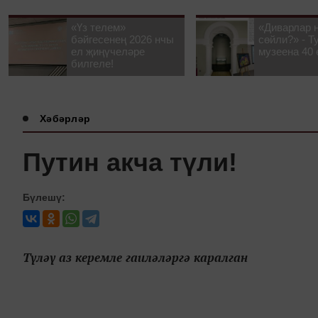
«Үз телем»
«Диварлар 
бәйгесенең 2026 нчы
сөйли?» - Т
ел җиңүчеләре
музеена 40 
билгеле!
Хәбәрләр
Путин акча түли!
Бүлешү:
Түләү аз керемле гаиләләргә каралган