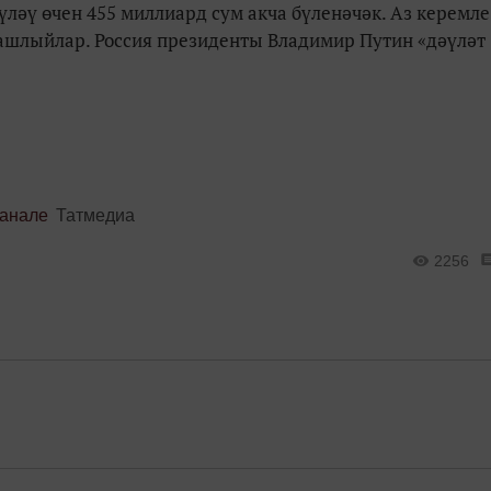
үләү өчен 455 миллиард сум акча бүленәчәк. Аз керемле
башлыйлар. Россия президенты Владимир Путин «дәүләт
канале
Татмедиа
2256