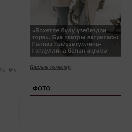
«Бәхетле булу үзебездән
тора». Буа театры актрисасы
Гөлназ Гыйззәтуллина-
Гатауллина белән әңгәмә
Барлык язмалар
0
0
ФОТО