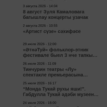
3 августа 2026 - 14:04
8 август Зуля Камаловага
багышлау концерты узачак
2 августа 2026 - 10:55
«Артист сүзе» сәхифәсе
29 июля 2026 - 12:00
«ӘтнәТуй» фольклор-этник
фестивале быел 3 нче тапкыр
узачак
26 июля 2026 - 11:09
Тинчурин театры «Лу»
спектакле премьерасына
әзерләнә
25 июля 2026 - 16:17
“Монда Тукай рухы яши!”.
Габдулла Тукай әдәби музеена
40 ел
24 июля 2026 - 18:00