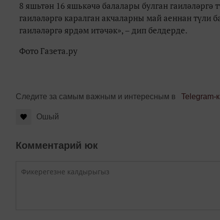
8 яшьтән 16 яшькәчә балалары булган гаиләләргә т
гаиләләргә каралган акчаларны май аеннан түли 
гаиләләргә ярдәм итәчәк», – дип белдерде.
Фото Газета.ру
Следите за самым важным и интересным в
Telegram-
Ошый
Комментарий юк