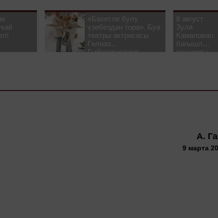
ни
«Бәхетле булу
8 август
укай
үзебездән тора». Буа
Зуля
ел!
театры актрисасы
Камаловага
Гөлназ
багышлау
Гыйззәтуллина-
концерты
Гатауллина белән
узачак
әңгәмә
А. Г
9 марта 20