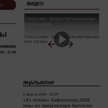
ВИДЕО
рү
Сәхнә сере - Зөлфия Нигъмәтҗанова
белән әңгәмә
ты
алимова
22 - 11:48
ЯҢАЛЫКЛАР
6 августа 2026 - 15:00
«Үз телем» бәйгесенең 2026
нчы ел җиңүчеләре билгеле!