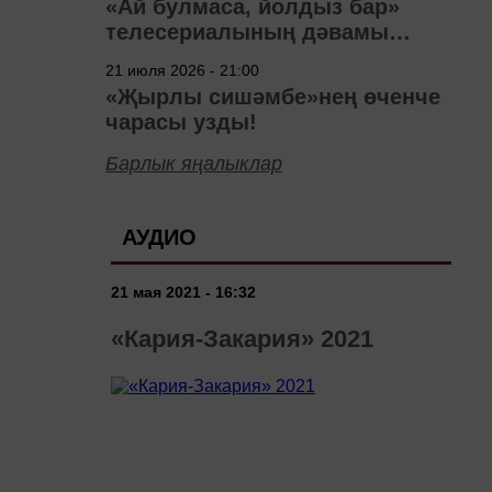
«Ай булмаса, йолдыз бар»
телесериалының дәвамы
төшерелә!
21 июля 2026 - 21:00
«Җырлы сишәмбе»нең өченче
чарасы узды!
Барлык яңалыклар
АУДИО
21 мая 2021 - 16:32
«Кария-Закария» 2021