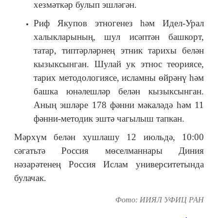
хезмәткәр булып эшләгән.
Риф Якупов этногенез һәм Идел-Урал
халыкларының, шул исәптән башкорт,
татар, типтәрләрнең этник тарихы белән
кызыксынган. Шулай ук этнос теориясе,
тарих методологиясе, исламны өйрәнү һәм
башка юнәлешләр белән кызыксынган.
Аның эшләре 178 фәнни мәкаләдә һәм 11
фәнни-методик эштә чагылыш тапкан.
Мәрхүм белән хушлашу 12 июльдә, 10:00
сәгатьтә Россия мөселманнары Диния
нәзарәтенең Россия Ислам университетында
булачак.
Фото: ИИЯЛ УФИЦ РАН