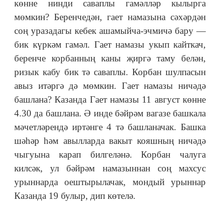
көнне нинди саваплы гамәлләр кылырга
мөмкин? Беренчедән, гает намазына сәхәрдән
соң уразадагы кебек ашамыйча-эчмичә бару —
бик күркәм гамәл. Гает намазы укып кайткач,
беренче корбанның каны җиргә таму белән,
ризык кабу бик тә саваплы. Корбан шулпасын
авыз итәргә дә мөмкин. Гает намазы ничәдә
башлана? Казанда Гает намазы 11 август көнне
4.30 да башлана. Ә инде бәйрәм вагазе башкала
мәчетләрендә иртәнге 4 тә башланачак. Башка
шәһәр һәм авылларда вакыт кояшның ничәдә
чыгуына карап билгеләнә. Корбан чалуга
килсәк, ул бәйрәм намазыннан соң махсус
урыннарда оештырылачак, мондый урыннар
Казанда 19 булыр, дип көтелә.