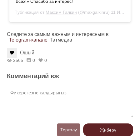
Всех!» Спасибо за интерес!
Публикация от
Максим Галкин
(@maxgalkinru)
11 Июл 2019 в 2:50 PDT
Следите за самым важным и интересным в
Telegram-канале
Татмедиа
Ошый
2565
0
0
Комментарий юк
Теркәлү
Җибәрү