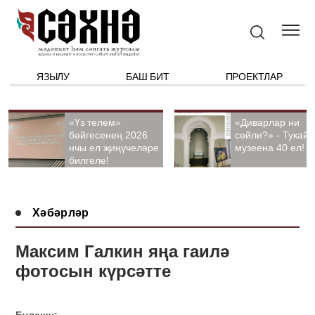
ЯЗЫЛУ
БАШ БИТ
ПРОЕКТЛАР
«Үз телем»
«Диварлар ни
бәйгесенең 2026
сөйли?» - Тукай
нчы ел җиңүчеләре
музеена 40 ел!
билгеле!
Хәбәрләр
Максим Галкин яңа гаилә
фотосын күрсәтте
Бүлешү: