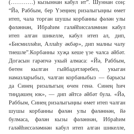
(…………) кызыннан кабул ит”. Шуннан соң:
“Йә, Раббым, бер Үзеңнең ризалыгыңны өмет
итеп, чала торган шушы корбанны фәлән улы
фәләннән, Ибраһим галәйһиссәләмнән кабул
итеп алган шикелле, кабул итеп ал, дип,
«Бисмилләһи, Аллаһу әкбәр», дип малны чалу
тиешле”.Корбанны хуҗа кеше үзе чалса әйбәт.
Догасын гарәпчә укый алмаса: «Йә, Раббым,
бөтен кылган гыйбадәтләребез, укыган
намазларыбыз, чалган корбаныбыз — барысы
да Синең ризалыгың өчен генә. Синең һич
тиңдәшең юк», — дип әйтсә әйбәт була. «Йә,
Раббым, Синең ризалыгыңны өмет итеп чалган
шушы корбанны фәлән улы фәләннән, йә
булмаса, фәлән кызы фәләннән, Ибраһим
галәйһиссәләмнән кабул итеп алган шикелле,