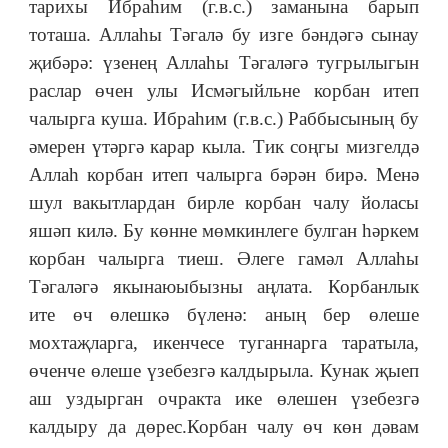
тарихы Ибраһим (г.в.с.) заманына барып
тоташа. Аллаһы Тәгалә бу изге бәндәгә сынау
җибәрә: үзенең Аллаһы Тәгаләгә тугрылыгын
раслар өчен улы Исмәгыйльне корбан итеп
чалырга куша. Ибраһим (г.в.с.) Раббысының бу
әмерен үтәргә карар кыла. Тик соңгы мизгелдә
Аллаһ корбан итеп чалырга бәрән бирә. Менә
шул вакытлардан бирле корбан чалу йоласы
яшәп килә. Бу көнне мөмкинлеге булган һәркем
корбан чалырга тиеш. Әлеге гамәл Аллаһы
Тәгаләгә якынаюыбызны аңлата. Корбанлык
ите өч өлешкә бүленә: аның бер өлеше
мохтаҗларга, икенчесе туганнарга таратыла,
өченче өлеше үзебезгә калдырыла. Кунак җыеп
аш уздырган очракта ике өлешен үзебезгә
калдыру да дөрес.Корбан чалу өч көн дәвам