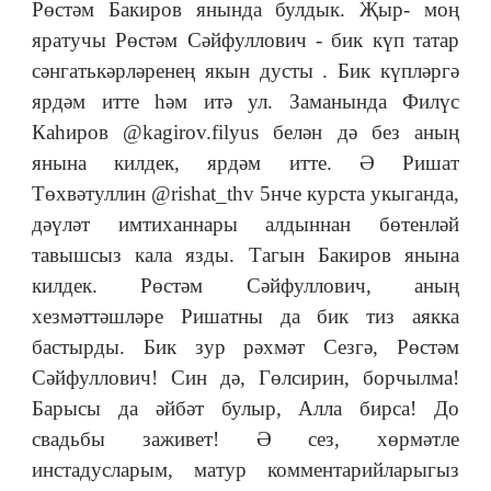
Рөстәм Бакиров янында булдык. Җыр- моң
яратучы Рөстәм Сәйфуллович - бик күп татар
сәнгатькәрләренең якын дусты . Бик күпләргә
ярдәм итте һәм итә ул. Заманында Филүс
Каһиров @kagirov.filyus белән дә без аның
янына килдек, ярдәм итте. Ә Ришат
Төхвәтуллин @rishat_thv 5нче курста укыганда,
дәүләт имтиханнары алдыннан бөтенләй
тавышсыз кала язды. Тагын Бакиров янына
килдек. Рөстәм Сәйфуллович, аның
хезмәттәшләре Ришатны да бик тиз аякка
бастырды. Бик зур рәхмәт Сезгә, Рөстәм
Сәйфуллович! Син дә, Гөлсирин, борчылма!
Барысы да әйбәт булыр, Алла бирса! До
свадьбы заживет! Ә сез, хөрмәтле
инстадусларым, матур комментарийларыгыз