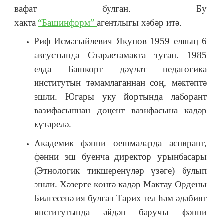
вафат булган. Бу
хакта
“Башинформ”
агентлыгы хәбәр итә.
Риф Исмәгыйлевич Якупов 1959 елның 6
августында Стәрлетамакта туган. 1985
елда Башкорт дәүләт педагогика
институтын тәмамлаганнан соң, мәктәптә
эшли. Югары уку йортында лаборант
вазифасыннан доцент вазифасына кадәр
күтәрелә.
Академик фәнни оешмаларда аспирант,
фәнни эш буенча директор урынбасары
(Этнологик тикшеренүләр үзәге) булып
эшли. Хәзерге көнгә кадәр Мактау Ордены
Билгесенә ия булган Тарих тел һәм әдәбият
институтында әйдәп баручы фәнни