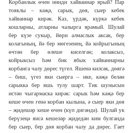
Корбанлык өчен нинди хайваннар ярый? Пар
тояклы – кәҗә, сарык, дөя, сыер кебек
хайваннар кирәк. Каз, үрдәк, күркә кебек
кошларны, атларны чалырга ярамый. Шулай
бер күзе сукыр, йөри алмаслык аксак, бер
колагының, йә бер мөгезенең, йә койрыгының
өчтән бер өлеше киселгән; колаксыз,
койрыксыз һәм бик ябык хайваннарны
корбанга чалу дөрес түгел. Яшенә килсәк, дөягә
– биш, үгез яки сыерга – ике, кәҗә белән
сарыкка бер яшь тулу шарт. Тик шунысын
истән чыгармаска кирәк: сарык һәм кәҗә бер
кеше өчен генә корбан кылына, ә сыер яки дөя
– җидешәр кеше өчен (күп дигәндә). Шулай ук
берүзеңә яисә кешеләр җидедән ким булганда
бер сыер, бер дөя корбан чалу да дөрес. Гает