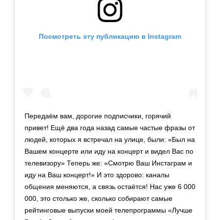
Посмотреть эту публикацию в Instagram
Передаём вам, дорогие подписчики, горячий
привет! Ещё два года назад самые частые фразы от
людей, которых я встречал на улице, были: «Был на
Вашем концерте или иду на концерт и видел Вас по
телевизору» Теперь же: «Смотрю Ваш Инстаграм и
иду на Ваш концерт!» И это здорово: каналы
общения меняются, а связь остаётся! Нас уже 6 000
000, это столько же, сколько собирают самые
рейтинговые выпуски моей телепрограммы «Лучше