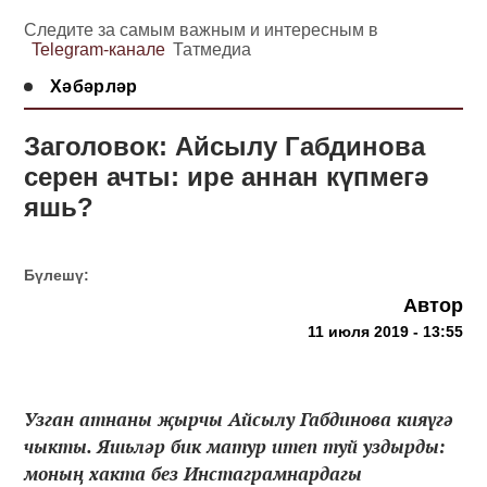
Следите за самым важным и интересным в
Telegram-канале
Татмедиа
Хәбәрләр
Заголовок: Айсылу Габдинова
серен ачты: ире аннан күпмегә
яшь?
Бүлешү:
Автор
11 июля 2019 - 13:55
Узган атнаны җырчы Айсылу Габдинова кияүгә
чыкты. Яшьләр бик матур итеп туй уздырды:
моның хакта без Инстаграмнардагы