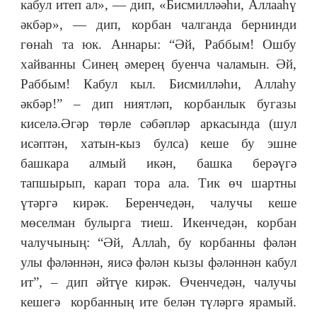
кабул итеп ал», — дип, «Бисмилләәһи, Аллааһү
әкбәр», — дип, корбан чалганда бернинди
гөнаһ та юк. Аннары: “Әй, Раббым! Ошбу
хайванны Синең әмерең буенча чаламын. Әй,
Раббым! Кабул кыл. Бисмилләһи, Аллаһу
әкбәр!” – дип ниятләп, корбанлык бугазы
киселә.Әгәр төрле сәбәпләр аркасында (шул
исәптән, хатын-кыз булса) кеше бу эшне
башкара алмый икән, башка берәүгә
тапшырып, карап тора ала. Тик өч шартны
үтәргә кирәк. Беренчедән, чалучы кеше
мөселман булырга тиеш. Икенчедән, корбан
чалучының: “Әй, Аллаһ, бу корбанны фәлән
улы фәләннән, яисә фәлән кызы фәләннән кабул
ит”, – дип әйтүе кирәк. Өченчедән, чалучы
кешегә корбанның ите белән түләргә ярамый.