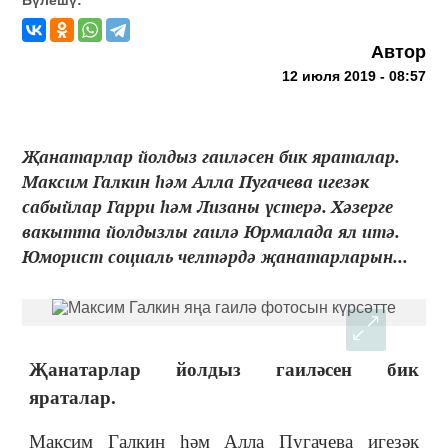
Автор
12 июля 2019 - 08:57
Җанатарлар йолдыз гаиләсен бик яраталар.
Максим Галкин һәм Алла Пугачева игезәк
сабыйлар Гарри һәм Лизаны үстерә. Хәзерге
вакытта йолдызлы гаилә Юрмалада ял итә.
Юморист социаль челтәрдә җанатарларын...
Җанатарлар йолдыз гаиләсен бик
яраталар.
Максим Галкин һәм Алла Пугачева игезәк