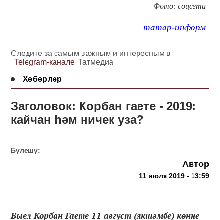
Фото: соцсети
татар-информ
Следите за самым важным и интересным в
Telegram-канале
Татмедиа
Хәбәрләр
Заголовок: Корбан гаете - 2019:
кайчан һәм ничек уза?
Бүлешү:
Автор
11 июля 2019 - 13:59
Быел Корбан Гаете 11 август (якшәмбе) көнне