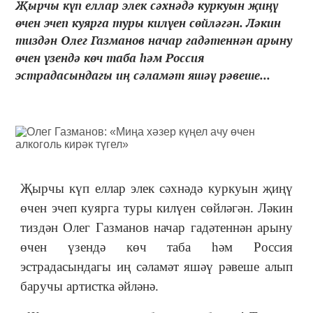
Җырчы күп еллар элек сәхнәдә куркуын җиңү
өчен эчеп куярга туры килүен сөйләгән. Ләкин
тиздән Олег Газманов начар гадәтеннән арыну
өчен үзендә көч таба һәм Россия
эстрадасындагы иң сәламәт яшәү рәвеше...
Җырчы күп еллар элек сәхнәдә куркуын җиңү
өчен эчеп куярга туры килүен сөйләгән. Ләкин
тиздән Олег Газманов начар гадәтеннән арыну
өчен үзендә көч таба һәм Россия
эстрадасындагы иң сәламәт яшәү рәвеше алып
баручы артистка әйләнә.