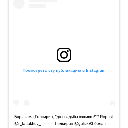
Посмотреть эту публикацию в Instagram
Борчылма,Гөлсирин, "до свадьбы заживет!"? Repost
@r_fattakhov_ ・・・ Гөлсирин @gulsik93 белән