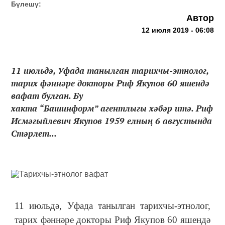
Бүлешү:
Автор
12 июля 2019 - 06:08
11 июльдә, Уфада танылган тарихчы-этнолог,
тарих фәннәре докторы Риф Якупов 60 яшендә
вафат булган. Бу
хакта “Башинформ” агентлыгы хәбәр итә. Риф
Исмәгыйлевич Якупов 1959 елның 6 августында
Стәрлет...
11 июльдә, Уфада танылган тарихчы-этнолог,
тарих фәннәре докторы Риф Якупов 60 яшендә