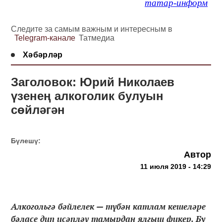
татар-информ
Следите за самым важным и интересным в
Telegram-канале
Татмедиа
Хәбәрләр
Заголовок: Юрий Николаев
үзенең алкоголик булуын
сөйләгән
Бүлешү:
Автор
11 июля 2019 - 14:29
Алкогольгә бәйлелек — түбән катлам кешеләре
бәласе дип исәпләү тамырдан ялгыш фикер. Бу