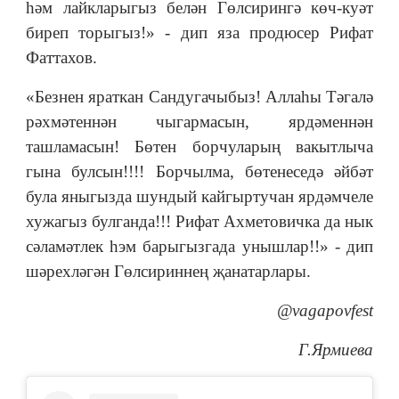
һәм лайкларыгыз белән Гөлсирингә көч-куәт
биреп торыгыз!» - дип яза продюсер Рифат
Фаттахов.
«Безнен яраткан Сандугачыбыз! Аллаhы Тәгалә
рәхмәтеннән чыгармасын, ярдәменнән
ташламасын! Бөтен борчуларың вакытлыча
гына булсын!!!! Борчылма, бөтенеседә әйбәт
була яныгызда шундый кайгыртучан ярдәмчеле
хужагыз булганда!!! Рифат Ахметовичка да нык
сәламәтлек hэм барыгызгада унышлар!!» - дип
шәрехләгән Гөлсириннең җанатарлары.
@vagapovfest
Г.Ярмиева