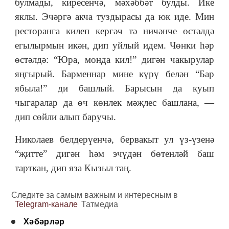
булмады, киресенчә, мәхәббәт булды. Ике
яклы. Эчәргә акча туздырасы да юк иде. Мин
ресторанга килеп кергәч тә ничәнче өстәлдә
егылырмын икән, дип уйлый идем. Чөнки һәр
өстәл­дә: “Юра, монда кил!” дигән чакырулар
яңгырый. Барменнар мине күрү белән “Бар
ябыла!” ди башлый. Барысын да куып
чыгаралар да өч көнлек мәҗлес башлана, —
дип сөйли алып баручы.
Николаев белдерүенчә, бервакыт ул үз-үзенә
“җитте” дигән һәм эчүдән бөтенләй баш
тарткан, дип яза Кызыл таң.
Следите за самым важным и интересным в
Telegram-канале
Татмедиа
Хәбәрләр