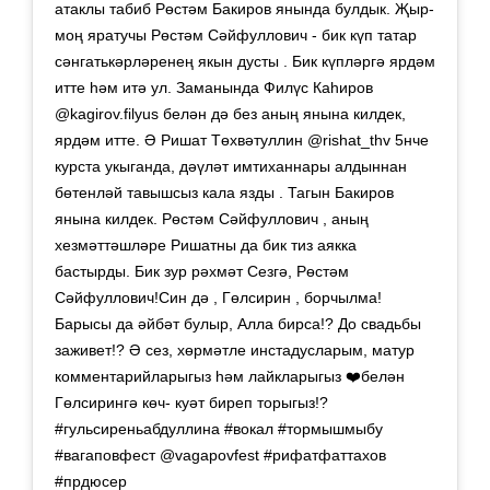
атаклы табиб Рөстәм Бакиров янында булдык. Җыр-
моң яратучы Рөстәм Сәйфуллович - бик күп татар
сәнгатькәрләренең якын дусты . Бик күпләргә ярдәм
итте һәм итә ул. Заманында Филүс Каһиров
@kagirov.filyus белән дә без аның янына килдек,
ярдәм итте. Ә Ришат Төхвәтуллин @rishat_thv 5нче
курста укыганда, дәүләт имтиханнары алдыннан
бөтенләй тавышсыз кала язды . Тагын Бакиров
янына килдек. Рөстәм Сәйфуллович , аның
хезмәттәшләре Ришатны да бик тиз аякка
бастырды. Бик зур рәхмәт Сезгә, Рөстәм
Сәйфуллович!Син дә , Гөлсирин , борчылма!
Барысы да әйбәт булыр, Алла бирса!? До свадьбы
заживет!? Ә сез, хөрмәтле инстадусларым, матур
комментарийларыгыз һәм лайкларыгыз ❤️белән
Гөлсирингә көч- куәт биреп торыгыз!?
#гульсиреньабдуллина #вокал #тормышмыбу
#вагаповфест @vagapovfest #рифатфаттахов
#прдюсер