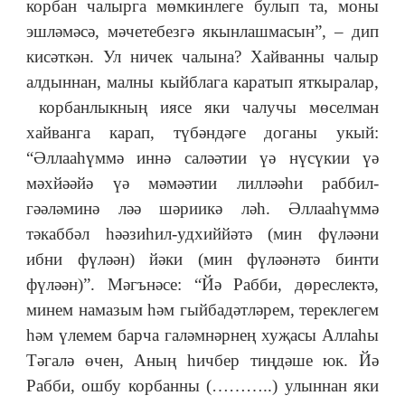
корбан чалырга мөмкинлеге булып та, моны
эшләмәсә, мәчетебезгә якынлашмасын”, – дип
кисәткән. Ул ничек чалына? Хайванны чалыр
алдыннан, малны кыйблага каратып яткыралар,
корбанлыкның иясе яки чалучы мөселман
хайванга карап, түбәндәге доганы укый:
“Әллааһүммә иннә саләәтии үә нүсүкии үә
мәхйәәйә үә мәмәәтии лилләәһи раббил-
гәәләминә ләә шәриикә ләһ. Әллааһүммә
тәкаббәл һәәзиһил-удхиййәтә (мин фүләәни
ибни фүләән) йәки (мин фүләәнәтә бинти
фүләән)”. Мәгънәсе: “Йә Рабби, дөреслектә,
минем намазым һәм гыйбадәтләрем, тереклегем
һәм үлемем барча галәмнәрнең хуҗасы Аллаһы
Тәгалә өчен, Аның һичбер тиңдәше юк. Йә
Рабби, ошбу корбанны (………..) улыннан яки