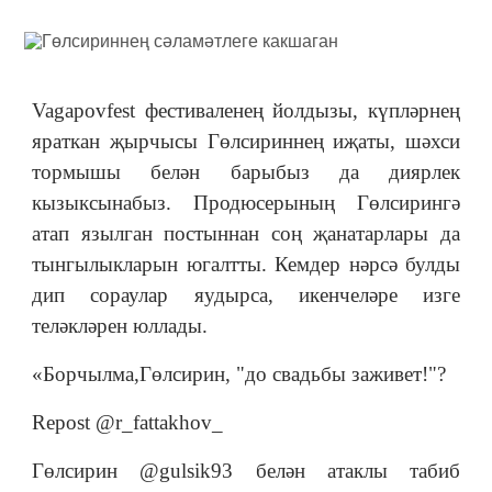
Vagapovfest фестиваленең йолдызы, күпләрнең
яраткан җырчысы Гөлсириннең иҗаты, шәхси
тормышы белән барыбыз да диярлек
кызыксынабыз. Продюсерының Гөлсирингә
атап язылган постыннан соң җанатарлары да
тынгылыкларын югалтты. Кемдер нәрсә булды
дип сораулар яудырса, икенчеләре изге
теләкләрен юллады.
«Борчылма,Гөлсирин, "до свадьбы заживет!"?
Repost @r_fattakhov_
Гөлсирин @gulsik93 белән атаклы табиб