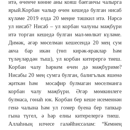
итә, өченче көнне аны кояш баеганчы чалырга
ярый.Корбан чалыр өчен кешедә булган нисаб
күләме 2019 елда 20 меңне тәшкил итә. Нәрсә
ул нисаб? Нисаб – ул корбан чалуны мәҗбүри
итә торган кешедә булган мал-мөлкәт күләме.
Димәк, әгәр мөселман кешесендә 20 мең сум
акча бар икән (төп кирәк-яраклар һәм
түләүләрдән тыш), ул корбан китерергә тиеш.
Корбан чалу һәркем өчен дә мәҗбүриме?
Нисабы 20 мең сумга булган, балигълык яшенә
җиткән һәм мосафир булмаган мөселманга
корбан чалу мәҗбүри. Әгәр мөмкинлеге
булмаса, гөнаһ юк. Корбан бер кеше исеменнән
генә чалына һәм ул гомер буена бер тапкыр
гына түгел, ә һәр елны китерелергә тиеш.
Аллаһның илчесе галәйһиссәлам: “Кемнең