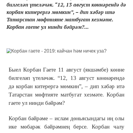
билгеләп үтеләчәк. “12, 13 август көннәрендә дә
корбан китерергә мөмкин”, – дип хәбәр итә
Татарстан мөфтияте матбугат хезмәте.
Корбан гаете ул нинди бәйрәм?...
Быел Корбан Гаете 11 август (якшәмбе) көнне
билгеләп үтеләчәк. “12, 13 август көннәрендә
дә корбан китерергә мөмкин”, – дип хәбәр итә
Татарстан мөфтияте матбугат хезмәте. Корбан
гаете ул нинди бәйрәм?
Корбан бәйрәме – ислам дөньясындагы иң олы
ике мөбарәк бәйрәмнең берсе. Корбан чалу