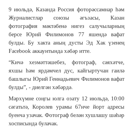
9 июльдә, Казанда Россия фоторәссамнар һәм
Журналистлар союзы әгъзасы, Казан
фотография мәктәбенә нигез салучыларның
берсе Юрий Филимонов 77 яшендә вафат
булды. Бу хакта аның дусты Эд Хак үзенең
Facebook аккаунтында хәбәр итте.
“Кичә хезмәттәшебез, фотограф, сәяхәтче,
яхшы һәм ярдәмчел дус, кайгыртучан гаилә
башлыгы Юрий Геннадьевич Филимонов вафат
булды”, - диелгән хәбәрдә.
Мәрхүмне соңгы юлга озату 12 июльдә, 10:00
сәгатьтә, Королев урамы 67нче йорт адресы
буенча узачак. Фотограф белән хушлашу шәһәр
хосписында булачак.