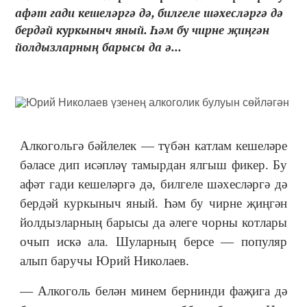
афәт гади кешеләргә дә, билгеле шәхесләргә дә
бердәй куркыныч яный. Һәм бу чирне җиңгән
йолдызларның барысы да ә...
Алкогольгә бәйлелек — түбән катлам кешеләре
бәласе дип исәпләү тамырдан ялгыш фикер. Бу
афәт гади кешеләргә дә, билгеле шәхесләргә дә
бердәй куркыныч яный. Һәм бу чирне җиңгән
йолдызларның барысы да әлеге чорны котлары
очып искә ала. Шуларның берсе — популяр
алып баручы Юрий Николаев.
— Алкоголь белән минем бернинди фаҗига дә