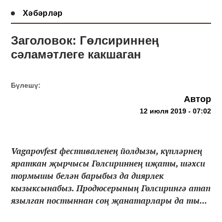
Хәбәрләр
Заголовок: Гөлсириннең
сәламәтлеге какшаган
Бүлешү:
Автор
12 июля 2019 - 07:02
Vagapovfest фестиваленең йолдызы, күпләрнең
яраткан җырчысы Гөлсириннең иҗаты, шәхси
тормышы белән барыбыз да диярлек
кызыксынабыз. Продюсерының Гөлсирингә атап
язылган постыннан соң җанатарлары да ты...