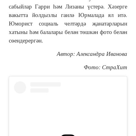
сабыйлар Гарри һәм Лизаны үстерә. Хәзерге
вакытта йолдызлы гаилә Юрмалада ял итә.
Юморист социаль челтәрдә җанатарларын
хатыны һәм балалары белән төшкән фото белән
сөендерергән.
Автор: Александра Иванова
Фото: СтраХит