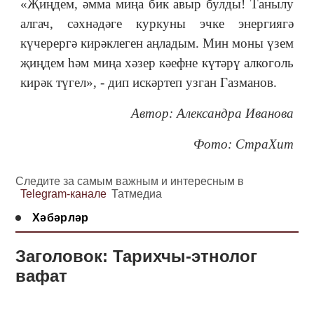
«Җиңдем, әмма миңа бик авыр булды! Танылу
алгач, сәхнәдәге куркуны эчке энергиягә
күчерергә кирәклеген аңладым. Мин моны үзем
җиңдем һәм миңа хәзер кәефне күтәрү алкоголь
кирәк түгел», - дип искәртеп узган Газманов.
Автор: Александра Иванова
Фото: СтраХит
Следите за самым важным и интересным в
Telegram-канале
Татмедиа
Хәбәрләр
Заголовок: Тарихчы-этнолог
вафат