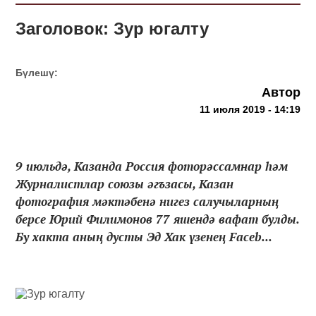
Заголовок: Зур югалту
Бүлешү:
Автор
11 июля 2019 - 14:19
9 июльдә, Казанда Россия фоторәссамнар һәм
Журналистлар союзы әгъзасы, Казан
фотография мәктәбенә нигез салучыларның
берсе Юрий Филимонов 77 яшендә вафат булды.
Бу хакта аның дусты Эд Хак үзенең Faceb...