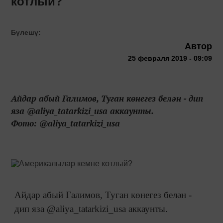
котлый?
Бүлешү:
Автор
25 февраля 2019 - 09:09
Айдар абый Галимов, Туган көнегез белән - дип
яза @aliya_tatarkizi_usa аккаунты.
Фото: @aliya_tatarkizi_usa
Айдар абый Галимов, Туган көнегез белә
н -
дип яза @aliya_tatarkizi_usa аккаунты.