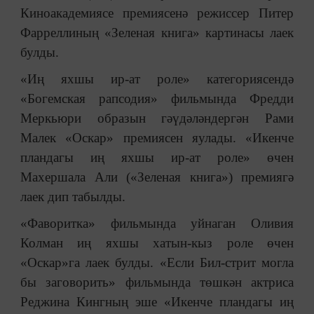
Киноакадемиясе премиясенә режиссер Питер
Фарреллиның «Зеленая книга» картинасы лаек
булды.
«Иң яхшы ир-ат роле» категориясендә
«Богемская рапсодия» фильмында Фредди
Меркьюри образын гәүдәләндергән Рами
Малек «Оскар» премиясен яулады. «Икенче
пландагы иң яхшы ир-ат роле» өчен
Махершала Али («Зеленая книга») премиягә
лаек дип табылды.
«Фаворитка» фильмында уйнаган Оливия
Колман иң яхшы хатын-кыз роле өчен
«Оскар»га лаек булды. «Если Бил-стрит могла
бы заговорить» фильмында төшкән актриса
Реджина Кингның эше «Икенче пландагы иң