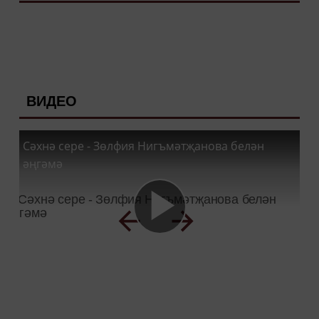
ВИДЕО
Сәхнә сере - Зөлфия Нигъмәтҗанова белән
әңгәмә