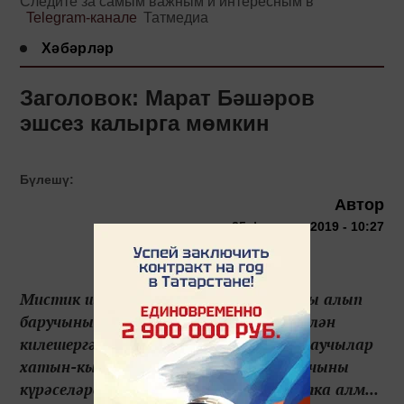
Следите за самым важным и интересным в
Telegram-канале
Татмедиа
Хәбәрләр
Заголовок: Марат Бәшәров
эшсез калырга мөмкин
Бүлешү:
Автор
25 февраля 2019 - 10:27
Мистик шоуның продюсерлары атаклы алып
баручының җәнҗаллы репутациясе белән
килешергә теләми икән. Телевизор караучылар
хатын-кызларны кыйнаган алып баручыны
күрәселәре килми, шуңа күрә дә Маратка алм...