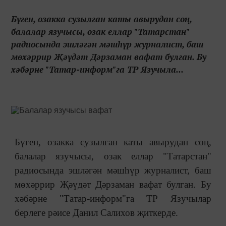
Бүген, озакка сузылган каты авырудан соң,
балалар язучысы, озак еллар "Татарстан"
радиосында эшләгән мәшһүр журналист, баш
мөхәррир Җәүдәт Дәрзаман вафат булган. Бу
хәбәрне "Татар-информ"га ТР Язучыла...
Бүген, озакка сузылган каты авырудан соң,
балалар язучысы, озак еллар "Татарстан"
радиосында эшләгән мәшһүр журналист, баш
мөхәррир Җәүдәт Дәрзаман вафат булган. Бу
хәбәрне "Татар-информ"га ТР Язучылар
берлеге рәисе Данил Салихов җиткерде.