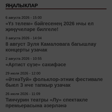
ЯҢАЛЫКЛАР
6 августа 2026 - 15:00
«Үз телем» бәйгесенең 2026 нчы ел
җиңүчеләре билгеле!
3 августа 2026 - 14:04
8 август Зуля Камаловага багышлау
концерты узачак
2 августа 2026 - 10:55
«Артист сүзе» сәхифәсе
29 июля 2026 - 12:00
«ӘтнәТуй» фольклор-этник фестивале
быел 3 нче тапкыр узачак
26 июля 2026 - 11:09
Тинчурин театры «Лу» спектакле
премьерасына әзерләнә