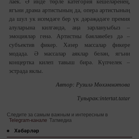
лаек. Ә инде төрле категория кешеләренең,
ягъни драма артистының да, опера артистының
да шул ук исемдәге бер үк дәрәҗәдәге премия
алуларына килгәндә, аңа зарлануыбыз –
эмоцияләр генә. Артистны бәяләвебез дә –
субъектив фикер. Хәзер массалар фикере
модада. Ә массалар аяклар белән, ягъни
концертка килеп тавыш бирә. Күпчелек –
эстрада яклы.
Автор: Рузилә Мөхәммәтова
Тулырак:intertat.tatar
Следите за самым важным и интересным в
Telegram-канале
Татмедиа
Хәбәрләр