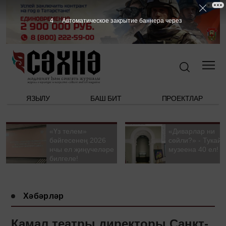
3
Автоматическое закрытие баннера через
ЯЗЫЛУ
БАШ БИТ
ПРОЕКТЛАР
«Үз телем»
«Диварлар ни
бәйгесенең 2026
сөйли?» - Тукай
нчы ел җиңүчеләре
музеена 40 ел!
билгеле!
Хәбәрләр
Камал театры директоры Санкт-