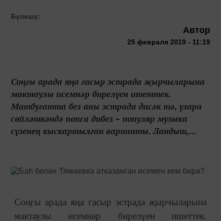
Бүлешү:
Автор
25 февраля 2019 - 11:19
Соңгы арада яңа гасыр эстрада җырчыларына
мактаулы исемнәр бирелүен ишеттек.
Матбугатта без аны эстрада дисәк тә, үзара
сөйләшкәндә попса дибез – популяр музыка
сүзенең кыскартылган варианты. Ландыш,...
Соңгы арада яңа гасыр эстрада җырчыларына
мактаулы исемнәр бирелүен ишеттек.