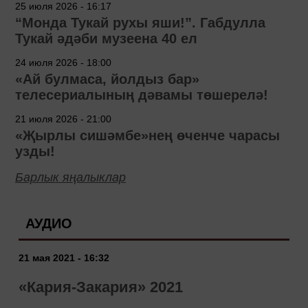
25 июля 2026 - 16:17
“Монда Тукай рухы яши!”. Габдулла
Тукай әдәби музеена 40 ел
24 июля 2026 - 18:00
«Ай булмаса, йолдыз бар»
телесериалының дәвамы төшерелә!
21 июля 2026 - 21:00
«Җырлы сишәмбе»нең өченче чарасы
узды!
Барлык яңалыклар
АУДИО
21 мая 2021 - 16:32
«Кария-Закария» 2021