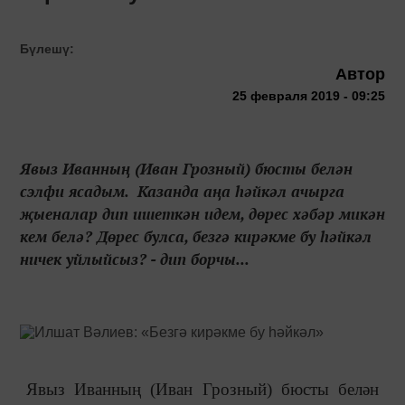
Бүлешү:
Автор
25 февраля 2019 - 09:25
Явыз Иванның (Иван Грозный) бюсты белән
сэлфи ясадым. Казанда аңа һәйкәл ачырга
җыеналар дип ишеткән идем, дөрес хәбәр микән
кем белә? Дөрес булса, безгә кирәкме бу һәйкәл
ничек уйлыйсыз? - дип борчы...
Явыз Иванның
(
Иван Грозный) бюсты белән