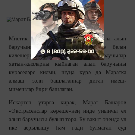
Мистик шоуның продюсерлары атаклы алып
баручының җәнҗаллы репутациясе белән
килешергә теләми икән. Телевизор караучылар
хатын-кызларны кыйнаган алып баручыны
күрәселәре килми, шуңа күрә дә Маратка
алмаш эзли башлаганнар дигән имеш-
мимешләр йөри башлаган.
Искәртеп үтәргә кирәк, Марат Бәшәров
«Экстрасенслар көрәше»нең инде унынчы ел
алып баручысы булып тора. Бу вакыт эчендә ул
ике аерылышу һәм гади булмаган суд