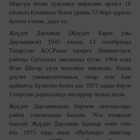
Мәрхүм белән хушлашу мәрасиме иртәгә 10
сәгатьтә Казанның Чехов урамы 53 йорт адресы
буенча узачак, диде ул.
Җәүдәт Дәрзаман (Җәүдәт Харис улы
Дәрзаманов) 1945 елның 13 октябрендә
Татарстан АССРның хәзерге Лениногорск
районы Сугышлы авылында туган. 1964 елда
Иске Шөгер урта мәктәбен тәмамлап, Казан
дәүләт университетының татар теле һәм
әдәбияты бүлегенә белем ала. 1971 елдан бирле
Татарстан радиосында мөхәррир булып эшли.
Җәүдәт Дәрзаманның беренче шигырьләре
район газетасында басыла. 70-е еллардан
башлап Җәүдәт Дәрзаман балалар өчен генә
яза. 1975 елда аның «Ирбатыр» әкиятләр