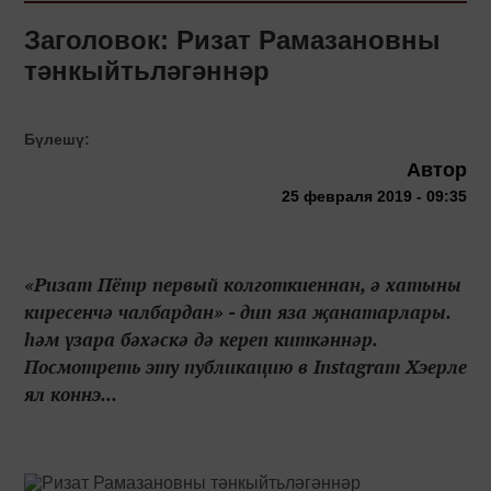
Заголовок: Ризат Рамазановны
тәнкыйтьләгәннәр
Бүлешү:
Автор
25 февраля 2019 - 09:35
«Ризат Пётр первый колготкиеннан, ә хатыны
киресенчә чалбардан» - дип яза җанатарлары.
һәм үзара бәхәскә дә кереп киткәннәр.
Посмотреть эту публикацию в Instagram Хэерле
ял коннэ...