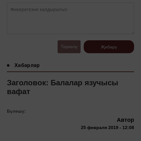
Теркәлү
Җибәрү
Хәбәрләр
Заголовок: Балалар язучысы
вафат
Бүлешү:
Автор
25 февраля 2019 - 12:08