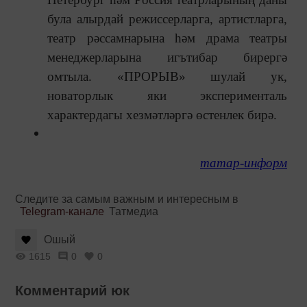
була алырдай режиссерларга, артистларга,
театр рәссамнарына һәм драма театры
менеджерларына игътибар бирергә
омтыла. «ПРОРЫВ» шулай ук,
новаторлык яки эксперименталь
характердагы хезмәтләргә өстенлек бирә.
татар-информ
Следите за самым важным и интересным в
Telegram-канале
Татмедиа
Ошый
1615
0
0
Комментарий юк