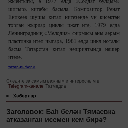
җыентыгы, ә 1977 елда «Солдат булдым»
шигырь китабы басыла. Композитор Ренат
Еникеев шушы китап нигезендә ун кисәктән
торган җырлар циклы иҗат итә, 1979 елда
Ленинградның «Мелодия» фирмасы аны аерым
пластинка итеп чыгара, 1981 елда цикл ноталы
басма Татарстан китап нәшриятында нәшер
ителә.
татар-информ
Следите за самым важным и интересным в
Telegram-канале
Татмедиа
Хәбәрләр
Заголовок: Баһ белән Тямаевка
атказанган исемен кем бирә?