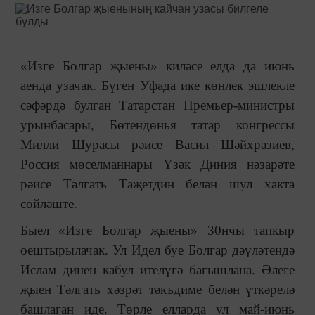
«Изге Болгар җыены» киләсе елда да июнь
аенда узачак. Бүген Уфада ике көнлек эшлекле
сәфәрдә булган Татарстан Премьер-министры
урынбасары, Бөтендөнья татар конгрессы
Милли Шурасы рәисе Васил Шәйхразиев,
Россия мөселманнары Үзәк Диния нәзарәте
рәисе Тәлгать Таҗетдин белән шул хакта
сөйләште.
Быел «Изге Болгар җыены» 30нчы тапкыр
оештырылачак. Ул Идел буе Болгар дәүләтендә
Ислам динен кабул ителүгә багышлана. Әлеге
җыен Тәлгать хәзрәт тәкъдиме белән үткәрелә
башлаган иде. Төрле елларда ул май-июнь