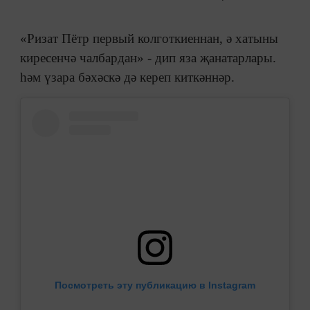
«Ризат Пётр первый колготкиеннан, ә хатыны
киресенчә чалбардан» - дип яза җанатарлары.
һәм үзара бәхәскә дә кереп киткәннәр.
Посмотреть эту публикацию в Instagram