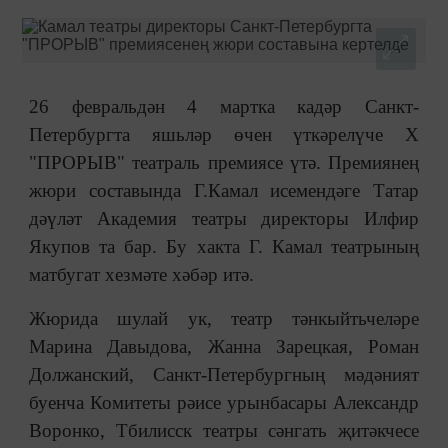
26 февральдән 4 мартка кадәр Санкт-
Петербургта яшьләр өчен үткәрелүче Х
"ПРОРЫВ" театраль премиясе үтә. Премиянең
жюри составында Г.Камал исемендәге Татар
дәүләт Академия театры директоры Илфир
Якупов та бар. Бу хакта Г. Камал театрының
матбугат хезмәте хәбәр итә.
Жюрида шулай ук, театр тәнкыйтьчеләре
Марина Давыдова, Жанна Зарецкая, Роман
Должанский, Санкт-Петербургның мәдәният
буенча Комитеты рәисе урынбасары Александр
Воронко, Тбилисск театры сәнгать җитәкчесе