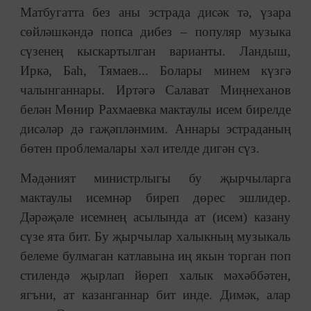
Матбугатта без аны эстрада дисәк тә, үзара
сөйләшкәндә попса дибез – популяр музыка
сүзенең кыскартылган варианты. Ландыш,
Иркә, Баһ, Тямаев... Болары минем күзгә
чалынганнары. Иртәгә Салават Миңнеханов
белән Мөнир Рахмаевка мактаулы исем бирелде
дисәләр дә гаҗәпләнмим. Аннары эстраданың
бөтен проблемалары хәл ителде дигән сүз.
Мәдәният министрлыгы бу җырчыларга
мактаулы исемнәр биреп дөрес эшлидер.
Дәрәҗәле исемнең асылында ат (исем) казану
сүзе ята бит. Бу җырчылар халыкның музыкаль
белеме булмаган катлавына иң якын торган поп
стилендә җырлап йөреп халык мәхәббәтен,
ягъни, ат казанганнар бит инде. Димәк, алар