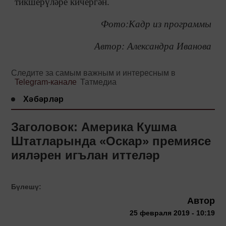
тикшерүләре кичергән.
Фото:Кадр из программы
Автор: Александра Иванова
Следите за самым важным и интересным в
Telegram-канале
Татмедиа
Хәбәрләр
Заголовок: Америка Кушма
Штатларында «Оскар» премиясе
ияләрен игълан иттеләр
Бүлешү:
Автор
25 февраля 2019 - 10:19