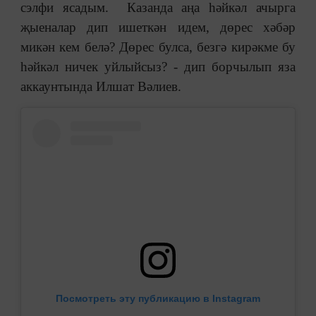
сэлфи ясадым. Казанда аңа һәйкәл ачырга
җыеналар дип ишеткән идем, дөрес хәбәр
микән кем белә? Дөрес булса, безгә кирәкме бу
һәйкәл ничек уйлыйсыз? - дип борчылып яза
аккаунтында Илшат Вәлиев.
Посмотреть эту публикацию в Instagram