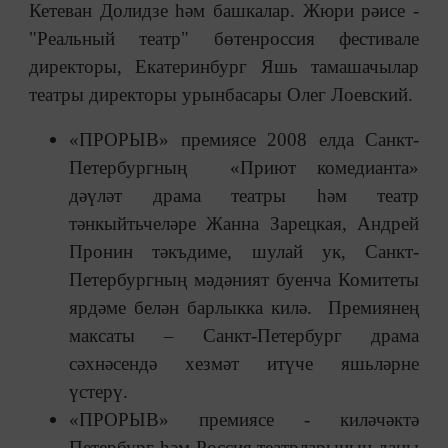
Кетеван Долидзе һәм башкалар. Жюри рәисе -
"Реальный театр" бөтенроссия фестивале
директоры, Екатеринбург Яшь тамашачылар
театры директоры урынбасары Олег Лоевский.
«ПРОРЫВ» премиясе 2008 елда Санкт-
Петербургның «Приют комедианта»
дәүләт драма театры һәм театр
тәнкыйтьчеләре Жанна Зарецкая, Андрей
Пронин тәкъдиме, шулай ук, Санкт-
Петербургның мәдәният буенча Комитеты
ярдәме белән барлыкка килә. Премиянең
максаты – Санкт-Петербург драма
сәхнәсендә хезмәт итүче яшьләрне
үстерү.
«ПРОРЫВ» премиясе - киләчәктә
Петербург һәм Россия театрларының даны