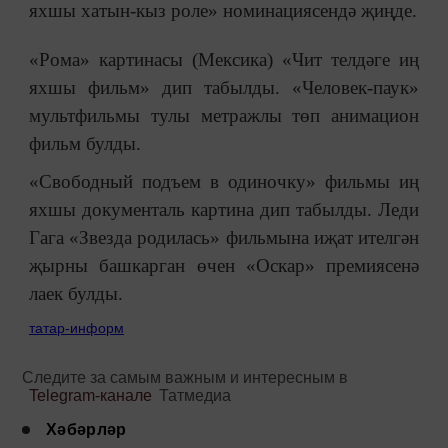
яхшы хатын-кыз роле» номинациясендә җиңде.
«Рома» картинасы (Мексика) «Чит телдәге иң
яхшы фильм» дип табылды. «Человек-паук»
мультфильмы тулы метражлы төп анимацион
фильм булды.
«Свободный подъем в одиночку» фильмы иң
яхшы документаль картина дип табылды. Леди
Гага «Звезда родилась» фильмына иҗат ителгән
җырны башкарган өчен «Оскар» премиясенә
лаек булды.
татар-информ
Следите за самым важным и интересным в
Telegram-канале
Татмедиа
Хәбәрләр