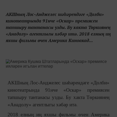
АКШның Лос-Анджелес шәһәрендәге «Долби»
кинотеатрында 91нче «Оскар» премиясен
тапшыру тантанасы узды. Бу хакта Төркиянең
«Анадолу» агентлыгы хәбәр итә. 2018 елның иң
яхшы фильмы өчен Америка Киноакад...
АКШның Лос-Анджелес шәһәрендәге «Долби»
кинотеатрында 91нче «Оскар» премиясен
тапшыру тантанасы узды. Бу хакта Төркиянең
«Анадолу» агентлыгы хәбәр итә.
2018 елның иң яхшы фильмы өчен Америка