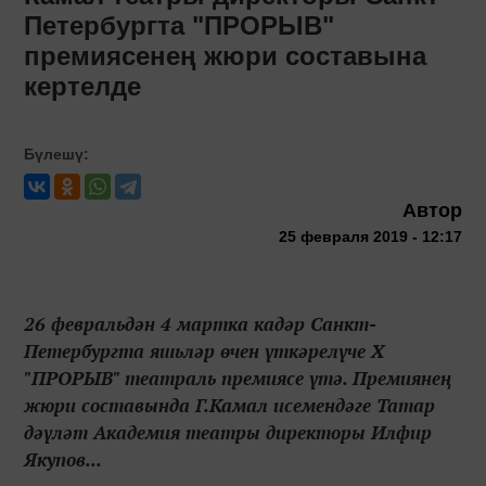
Петербургта "ПРОРЫВ"
премиясенең жюри составына
кертелде
Бүлешү:
Автор
25 февраля 2019 - 12:17
26 февральдән 4 мартка кадәр Санкт-
Петербургта яшьләр өчен үткәрелүче Х
"ПРОРЫВ" театраль премиясе үтә. Премиянең
жюри составында Г.Камал исемендәге Татар
дәүләт Академия театры директоры Илфир
Якупов...