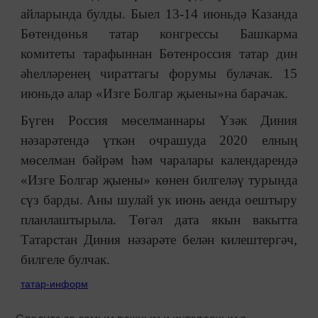
айларында булды. Быел 13-14 июньдә Казанда
Бөтендөнья татар конгрессы Башкарма
комитеты тарафыннан Бөтенроссия татар дин
әһелләренең чираттагы форумы булачак. 15
июньдә алар «Изге Болгар җыены»на барачак.
Бүген Россия мөселманнары Үзәк Диния
нәзарәтендә үткән очрашуда 2020 елның
мөселман бәйрәм һәм чаралары календарендә
«Изге Болгар җыены» көнен билгеләү турында
сүз барды. Аны шулай ук июнь аенда оештыру
планлаштырыла. Төгәл дата якын вакытта
Татарстан Диния нәзарәте белән килештергәч,
билгеле булчак.
татар-информ