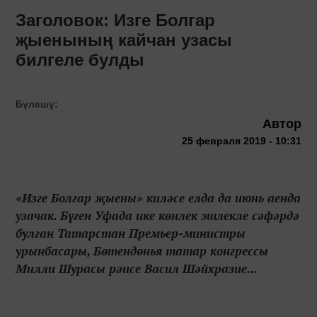
Заголовок: Изге Болгар
җыенының кайчан узасы
билгеле булды
Бүлешү:
Автор
25 февраля 2019 - 10:31
«Изге Болгар җыены» киләсе елда да июнь аенда
узачак. Бүген Уфада ике көнлек эшлекле сәфәрдә
булган Татарстан Премьер-министры
урынбасары, Бөтендөнья татар конгрессы
Милли Шурасы рәисе Васил Шәйхразие...