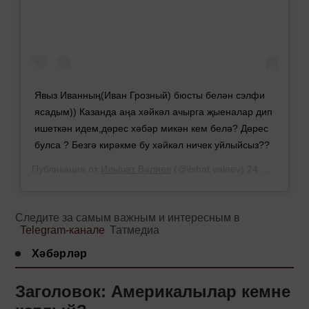
Явыз Иванның(Иван Грозный) бюсты белән сэлфи
ясадым)) Казанда аңа хәйкәл ачырга җыеналар дип
ишеткән идем,дөрес хәбәр микән кем белә? Дөрес
булса ? Безгә кирәкме бу хәйкәл ничек уйлыйсыз??
Публикация от
Ильшат Валиев
(@ilshat.valeev)
24 Фев 2019 в 10:17 PST
Следите за самым важным и интересным в
Telegram-канале
Татмедиа
Хәбәрләр
Заголовок: Америкалылар кемне