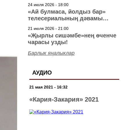
40 ел
24 июля 2026 - 18:00
«Ай булмаса, йолдыз бар»
телесериалының дәвамы
төшерелә!
21 июля 2026 - 21:00
«Җырлы сишәмбе»нең өченче
чарасы узды!
Барлык яңалыклар
АУДИО
21 мая 2021 - 16:32
«Кария-Закария» 2021