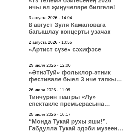
«Үз телем» бәйгесенең 2026
нчы ел җиңүчеләре билгеле!
3 августа 2026 - 14:04
8 август Зуля Камаловага
багышлау концерты узачак
2 августа 2026 - 10:55
«Артист сүзе» сәхифәсе
29 июля 2026 - 12:00
«ӘтнәТуй» фольклор-этник
фестивале быел 3 нче тапкыр
узачак
26 июля 2026 - 11:09
Тинчурин театры «Лу»
спектакле премьерасына
әзерләнә
25 июля 2026 - 16:17
“Монда Тукай рухы яши!”.
Габдулла Тукай әдәби музеена