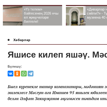
«Үз телем»
«Диварлар 
бәйгесенең 2026 нчы
сөйли?» - Т
ел җиңүчеләре
музеена 40 
билгеле!
Хәбәрләр
Яшисе килеп яшәү. Мә
Бүлешү:
Быел күренекле татар композиторы, мәдәният э
эшлеклесе Мәсгут ага Имашев 95 яшьлек юбилеен
белән Әлфәт Закирҗанов әңгәмәсен тәкъдим итә