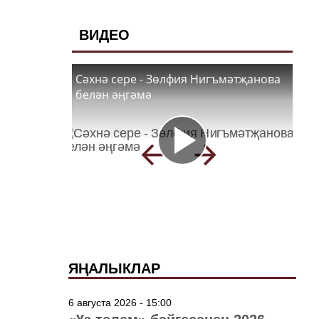
ВИДЕО
Сәхнә сере - Зөлфия Нигъмәтҗанова
белән әңгәмә
ЯҢАЛЫКЛАР
6 августа 2026 - 15:00