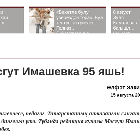
ни
«Бәхетле булу
8 август
укай
үзебездән тора». Буа
Зуля
ел!
театры актрисасы
Камаловага
Гөлназ
багышлау
Гыйззәтуллина-
концерты
Гатауллина белән
узачак
әңгәмә
сгут Имашевка 95 яшь!
Әлфәт Зак
15 августа 20
шлеклесе, педагог, Татарстанның атказанган сәнгат
 билгеләп үтә. Түбәндә редакция кунагы Мәсгут Има
без.