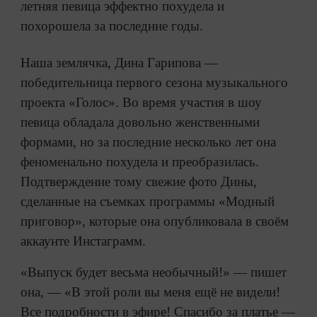
летняя певица эффектно похудела и
похорошела за последние годы.
Наша землячка, Дина Гарипова —
победительница первого сезона музыкального
проекта «Голос». Во время участия в шоу
певица обладала довольно женственными
формами, но за последние несколько лет она
феноменально похудела и преобразилась.
Подтверждение тому свежие фото Дины,
сделанные на съемках программы «Модный
приговор», которые она опубликовала в своём
аккаунте Инстаграмм.
«Выпуск будет весьма необычный!» — пишет
она, — «В этой роли вы меня ещё не видели!
Все подробности в эфире! Спасибо за платье —