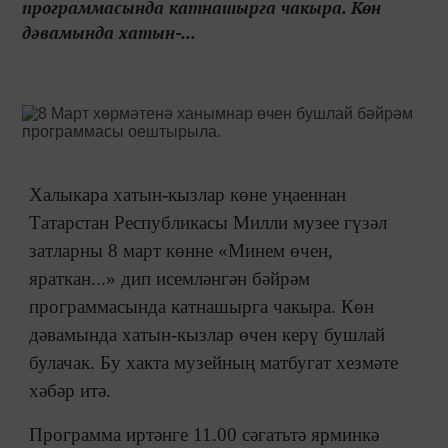
программасында катнашырга чакыра. Көн
дәвамында хатын-...
Халыкара хатын-кызлар көне уңаеннан
Татарстан Республикасы Милли музее гүзәл
затларны 8 март көнне «Минем өчен,
яраткан...» дип исемләнгән бәйрәм
программасында катнашырга чакыра. Көн
дәвамында хатын-кызлар өчен керү бушлай
булачак. Бу хакта музейның матбугат хезмәте
хәбәр итә.
Программа иртәнге 11.00 сәгатьтә ярминкә