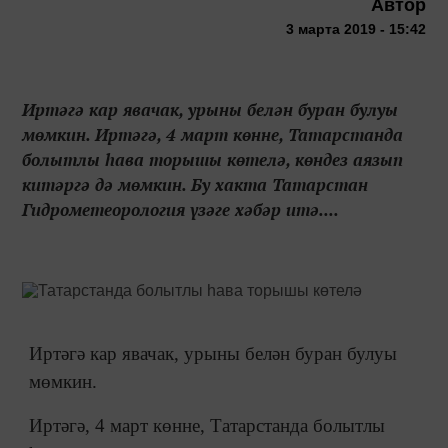
Автор
3 марта 2019 - 15:42
Иртәгә кар явачак, урыны белән буран булуы
мөмкин. Иртәгә, 4 март көнне, Татарстанда
болытлы һава торышы көтелә, көндез аязып
китәргә дә мөмкин. Бу хакта Татарстан
Гидрометеорология үзәге хәбәр итә....
Иртәгә кар явачак, урыны белән буран булуы
мөмкин.
Иртәгә, 4 март көнне, Татарстанда болытлы