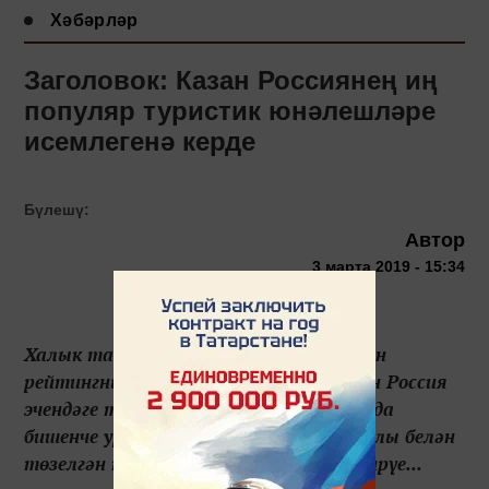
Хәбәрләр
Заголовок: Казан Россиянең иң
популяр туристик юнәлешләре
исемлегенә керде
Бүлешү:
Автор
3 марта 2019 - 15:34
Халык тавыш бирүе нигезендә төзелгән
рейтингның лидеры - Петербург. Казан Россия
эчендәге туристик юнәлешләр арасында
бишенче урынны алды. Рейтинг порталы белән
төзелгән momondo.ru Халык тавыш бирүе...