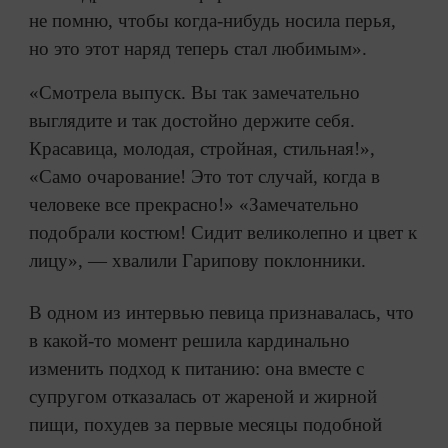
не помню, чтобы когда-нибудь носила перья,
но это этот наряд теперь стал любимым».
«Смотрела выпуск. Вы так замечательно
выглядите и так достойно держите себя.
Красавица, молодая, стройная, стильная!»,
«Само очарование! Это тот случай, когда в
человеке все прекрасно!» «Замечательно
подобрали костюм! Сидит великолепно и цвет к
лицу», — хвалили Гарипову поклонники.
В одном из интервью певица признавалась, что
в какой-то момент решила кардинально
изменить подход к питанию: она вместе с
супругом отказалась от жареной и жирной
пищи, похудев за первые месяцы подобной