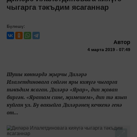
чыгарга тәкъдим ясаганнар
Бүлешү:
Автор
4 марта 2019 - 07:49
Шушы көннәрдә җырчы Диләрә
Илалетдиновага сөйгән яры кияүгә чыгарга
тәкъдим ясаган. Диләрә «Ярар», дип җавап
биргән. «Яратам сине, җимешем», дип тә язып
куйган ул. Бу вакыйга Диләрәнең кечкенә генә
от...