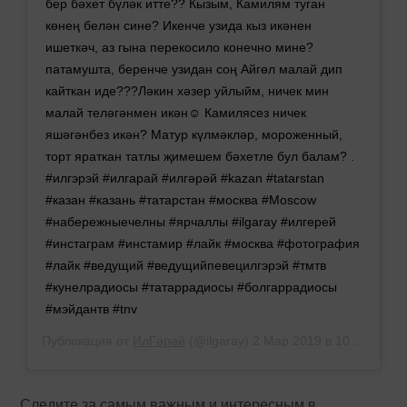
бер бәхет бүләк итте?? Кызым, Камилям туган
көнең белән сине? Икенче узида кыз икәнен
ишеткәч, аз гына перекосило конечно мине?
патамушта, беренче узидан соң Айгөл малай дип
кайткан иде???Ләкин хәзер уйлыйм, ничек мин
малай теләгәнмен икән☺ Камилясез ничек
яшәгәнбез икән? Матур күлмәкләр, мороженный,
торт яраткан татлы җимешем бәхетле бул балам? .
#илгэрэй #илгарай #илгәрәй #kazan #tatarstan
#казан #казань #татарстан #москва #Moscow
#набережныечелны #ярчаллы #ilgaray #илгерей
#инстаграм #инстамир #лайк #москва #фотография
#лайк #ведущий #ведущийпевецилгэрэй #тмтв
#кунелрадиосы #татаррадиосы #болгаррадиосы
#мэйдантв #tnv
Публикация от
ИлГәрәй
(@ilgaray)
2 Мар 2019 в 10:18 PST
Следите за самым важным и интересным в