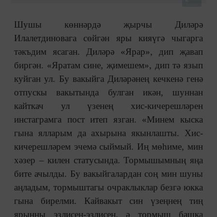
Шушы көннәрдә җырчы Диләрә
Илалетдиновага сөйгән яры кияүгә чыгарга
тәкъдим ясаган. Диләрә «Ярар», дип җавап
биргән. «Яратам сине, җимешем», дип тә язып
куйган ул. Бу вакыйга Диләрәнең кечкенә генә
отпускы вакытында булган икән, шуннан
кайткач ул үзенең хис-кичерешләрен
инстаграмга пост итеп язган. «Минем кыска
гына ялларым да ахырына якынлашты. Хис-
кичерешләрем эчемә сыймый. Иң мөһиме, мин
хәзер ‒ килен статусында. Тормышымның яңа
бите ачылды. Бу вакыйгалардан соң мин шуны
аңладым, тормыштагы очраклыклар безгә юкка
гына бирелми. Кайвакыт син үзеңнең тиң
ярыңны эзлисең-эзлисең, ә тормыш башка