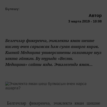
Бүлешү:
Автор
3 марта 2019 - 10:08
Белгечләр фикеренчә, эчәклектә яман шешне
кисәтү өчен сарымсак һәм суган ашарга кирәк.
Кытай Медицина университеты галимнәре шул
хакта әйткән. Бу турыда «Вести.
Медицина» сайты язды. Эчкәлегендә яман...
Белгечләр фикеренчә, эчәклектә яман шешне