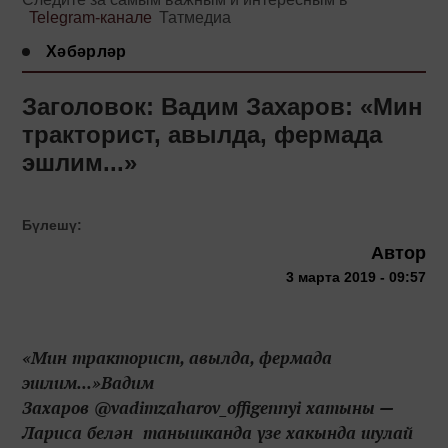
Telegram-канале
Татмедиа
Хәбәрләр
Заголовок: Вадим Захаров: «Мин
тракторист, авылда, фермада
эшлим...»
Бүлешү:
Автор
3 марта 2019 - 09:57
«Мин тракторист, авылда, фермада
эшлим...»Вадим
Захаров @vadimzaharov_offigennyi хатыны —
Лариса белән танышканда үзе хакында шулай