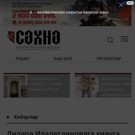
3
Автоматическое закрытие баннера через
ЯЗЫЛУ
БАШ БИТ
ПРОЕКТЛАР
«Диварлар ни
«Бәхетле булу
сөйли?» - Тукай
үзебездән тора».
музеена 40 ел!
Буа театры
актрисасы Гөлна
Гыйззәтуллина-
Гатауллина белә
әңгәмә
Хәбәрләр
Диләрә Илалетдиновага кияүгә