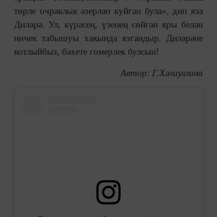
төрле очраклык әзерләп куйган була», дип яза
Диләрә. Ул, күрәсең, үзенең сөйгән яры белән
ничек табышуы хакында язгандыр. Диләрәне
котлыйбыз, бәхете гомерлек булсын!
Автор: Г.Хәлиуллина