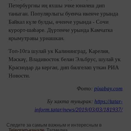
Петербургны иң яхшы эчке юнәлеш дип
таныган. Популярлыгы буенча икенче урында
Байкал күле булды, өченче урында - Сочи
курорт-шәһәре. Дүртенче урында Камчатка
ярымутравы урнашкан.
Топ-10га шулай ук Калининград, Карелия,
Мәскәү, Владивосток белән Эльбрус, шулай ук
Краснодар да кергән, дип билгеләп үткән РИА
Новости.
Фото:
pixabay.com
Бу хакта тулырак:
https://tatar-
inform.tatar/news/2019/03/03/181937/
Следите за самым важным и интересным в
Telegram-канале
Татмедиа