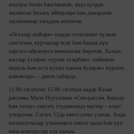
ачылуы белән башланачак, анда кулдан
эшләнгән бизәнү әйберләре һәм декоратив
эшләнмәләр тәкъдим ителәчәк.
«Осталар шәһәре» иҗади остаханәсе чүлмәк
сәнгатенә, курчаклар ясау һәм башка күп
нәрсәгә өйрәнергә мөмкинлек бирәчәк. Хатын-
кызлар үзләрен «үрнәк хуҗабикә, сөйкемле
модель һәм оста куллы ханым буларак» күрсәтә
алачаклар», - диелә хәбәрдә.
11.00 сәгатьтән 15.00 сәгатькә кадәр Казан
рәссамы Миля Нуруллина «Син-рәссам. Биредә
һәм хәзер» сәнгать студиясендә мастер – класс
үткәрәчәк. Сәгать 12дә квест-уены узачак. Анда
катнашучылар үткәннәргә сәяхәт кыла һәм күп
кенә конкурслар уза алачак.