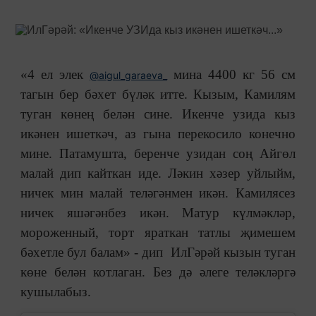
«4 ел элек
мина 4400 кг 56 см
@aigul_garaeva_
тагын бер бәхет бүләк итте. Кызым, Камилям
туган көнең белән сине. Икенче узида кыз
икәнен ишеткәч, аз гына перекосило конечно
мине. Патамушта, беренче узидан соң Айгөл
малай дип кайткан иде. Ләкин хәзер уйлыйм,
ничек мин малай теләгәнмен икән. Камилясез
ничек яшәгәнбез икән. Матур күлмәкләр,
мороженный, торт яраткан татлы җимешем
бәхетле бул балам» - дип ИлГәрәй кызын туган
көне белән котлаган. Без дә әлеге теләкләргә
кушылабыз.