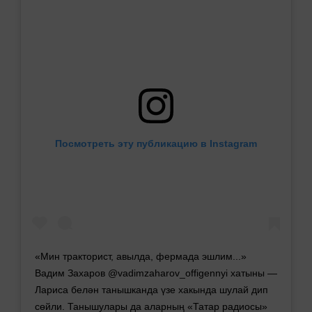
Посмотреть эту публикацию в Instagram
«Мин тракторист, авылда, фермада эшлим...»
Вадим Захаров @vadimzaharov_offigennyi хатыны —
Лариса белән танышканда үзе хакында шулай дип
сөйли. Танышулары да аларның «Татар радиосы»