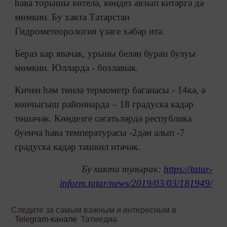
һава торышы көтелә, көндез аязып китәргә дә
мөмкин. Бу хакта Татарстан
Гидрометеорология үзәге хәбәр итә.
Бераз кар явачак, урыны белән буран булуы
мөмкин. Юлларда - бозлавык.
Кичен һәм төнлә термометр баганасы - 14кә, ә
көнчыгыш районнарда – 18 градуска кадәр
төшәчәк. Көндезге сәгатьләрдә республика
буенча һава температурасы -2дән алып -7
градуска кадәр тәшкил итәчәк.
Бу хакта тулырак:
https://tatar-
inform.tatar/news/2019/03/03/181949/
Следите за самым важным и интересным в
Telegram-канале
Татмедиа