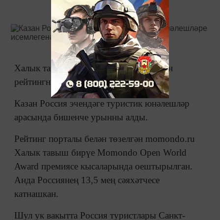
Халык тавыш бирүе нигезендә төзелгән
рейтингның лидеры - Петербург.
Казан Россия эчендәге туристик юнәлешләр
арасында бишенче урынны алды.
Рейтинг порталы белән төзелгән momondo.ru
Халык тавыш бирүе Momondo Open World
Award премиясе кысаларында оештырылган.
Анда Россиянең 13,5 мең сәяхәтчесе
катнашкан.
Шул ук вакытта Россия туристлары Санкт-