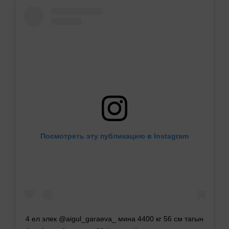
Посмотреть эту публикацию в Instagram
4 ел элек @aigul_garaeva_ мина 4400 кг 56 см тагын