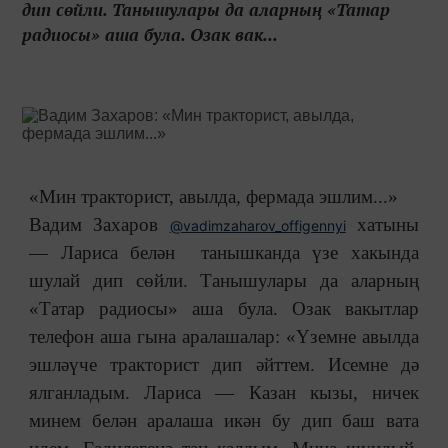
дип сөйли. Танышулары да аларның «Татар
радиосы» аша була. Озак вак...
«Мин тракторист, авылда, фермада эшлим...»
Вадим Захаров
хатыны
@vadimzaharov_offigennyi
— Лариса белән танышканда үзе хакында
шулай дип сөйли. Танышулары да аларның
«Татар радиосы» аша була. Озак вакытлар
телефон аша гына аралашалар: «Үземне авылда
эшләүче тракторист дип әйттем. Исемне дә
ялганладым. Лариса — Казан кызы, ничек
минем белән аралаша икән бу дип баш вата