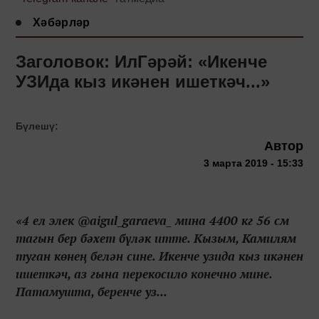
Хәбәрләр
Заголовок: ИлГәрәй: «Икенче
УЗИда кыз икәнен ишеткәч...»
Бүлешү:
Автор
3 марта 2019 - 15:33
«4 ел элек @aigul_garaeva_ мина 4400 кг 56 см
тагын бер бәхет бүләк итте. Кызым, Камилям
туган көнең белән сине. Икенче узида кыз икәнен
ишеткәч, аз гына перекосило конечно мине.
Патамушта, беренче уз...