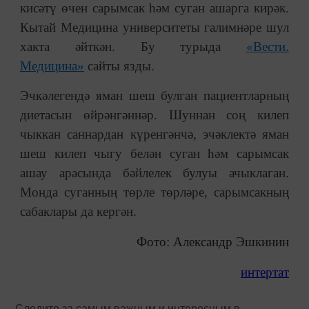
кисәтү өчен сарымсак һәм суган ашарга кирәк.
Кытай Медицина университеты галимнәре шул
хакта әйткән. Бу турыда
«Вести.
Медицина»
сайты язды.
Эчкәлегендә яман шеш булган пациентларның
диетасын өйрәнгәннәр. Шуннан соң килеп
чыккан саннардан күренгәнчә, эчәклектә яман
шеш килеп чыгу белән суган һәм сарымсак
ашау арасында бәйлелек булуы ачыклаган.
Монда суганның төрле төрләре, сарымсакның
сабаклары да кергән.
Фото: Александр Эшкинин
интертат
Следите за самым важным и интересным в