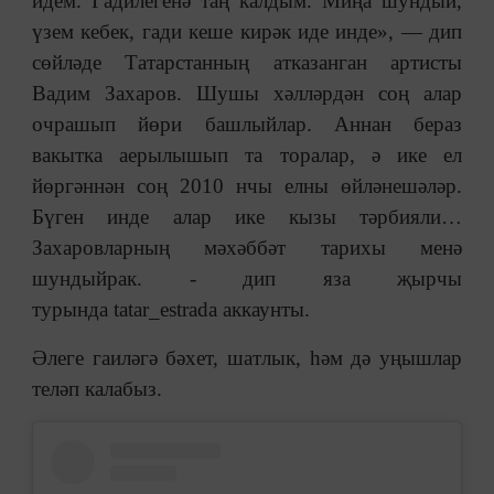
идем. Гадилегенә таң калдым. Миңа шундый,
үзем кебек, гади кеше кирәк иде инде», — дип
сөйләде Татарстанның атказанган артисты
Вадим Захаров. Шушы хәлләрдән соң алар
очрашып йөри башлыйлар. Аннан бераз
вакытка аерылышып та торалар, ә ике ел
йөргәннән соң 2010 нчы елны өйләнешәләр.
Бүген инде алар ике кызы тәрбияли…
Захаровларның мәхәббәт тарихы менә
шундыйрак. - дип яза җырчы
турында tatar_estrada аккаунты.
Әлеге гаиләгә бәхет, шатлык, һәм дә уңышлар
теләп калабыз.