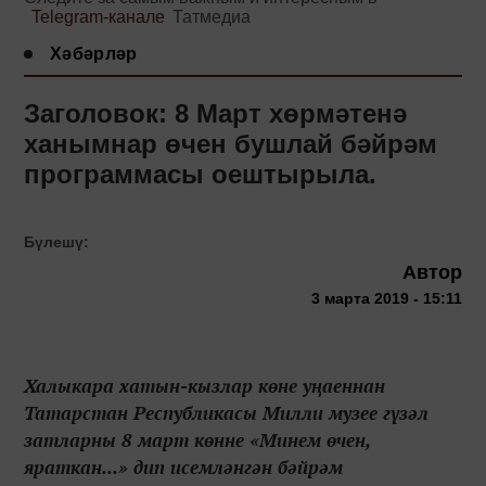
Telegram-канале
Татмедиа
Хәбәрләр
Заголовок: 8 Март хөрмәтенә
ханымнар өчен бушлай бәйрәм
программасы оештырыла.
Бүлешү:
Автор
3 марта 2019 - 15:11
Халыкара хатын-кызлар көне уңаеннан
Татарстан Республикасы Милли музее гүзәл
затларны 8 март көнне «Минем өчен,
яраткан...» дип исемләнгән бәйрәм