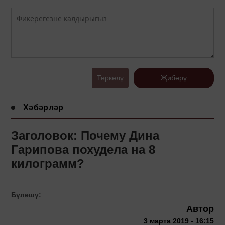
Теркәлү
Җибәрү
Хәбәрләр
Заголовок: Почему Дина
Гарипова похудела на 8
килограмм?
Бүлешү:
Автор
3 марта 2019 - 16:15