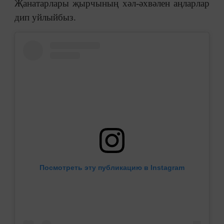
Җанатарлары җырчының хәл-әхвәлен аңларлар
дип уйлыйбыз.
Посмотреть эту публикацию в Instagram