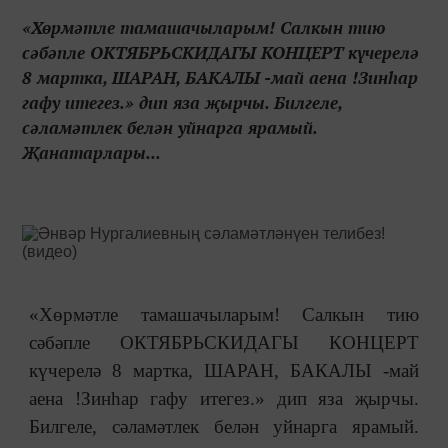
«Хөрмәтле тамашачыларым! Салкын тию
сәбәпле ОКТЯБРЬСКИДАГЫ КОНЦЕРТ күчерелә
8 мартка, ШАРАН, БАКАЛЫ -май аена !Зинһар
гафу итегез.» дип яза җырчы. Билгеле,
сәламәтлек белән уйнарга ярамый.
Җанатарлары...
«Хөрмәтле тамашачыларым! Салкын тию
сәбәпле ОКТЯБРЬСКИДАГЫ КОНЦЕРТ
күчерелә 8 мартка, ШАРАН, БАКАЛЫ -май
аена !Зинһар гафу итегез.» дип яза җырчы.
Билгеле, сәламәтлек белән уйнарга ярамый.