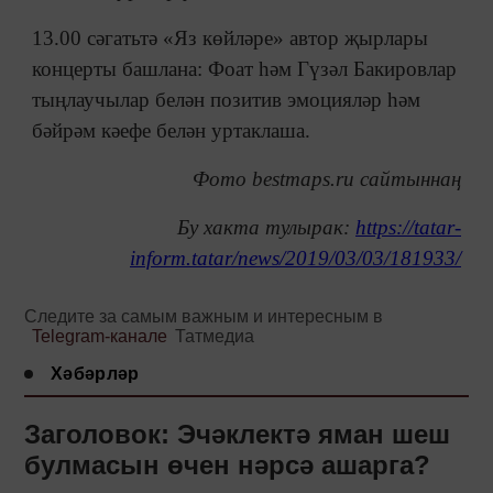
13.00 сәгатьтә «Яз көйләре» автор җырлары
концерты башлана: Фоат һәм Гүзәл Бакировлар
тыңлаучылар белән позитив эмоцияләр һәм
бәйрәм кәефе белән уртаклаша.
Фото bestmaps.ru сайтыннаң
Бу хакта тулырак:
https://tatar-
inform.tatar/news/2019/03/03/181933/
Следите за самым важным и интересным в
Telegram-канале
Татмедиа
Хәбәрләр
Заголовок: Эчәклектә яман шеш
булмасын өчен нәрсә ашарга?