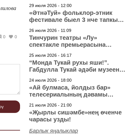
29 июля 2026 - 12:00
әлилова
«ӘтнәТуй» фольклор-этник
фестивале быел 3 нче тапкыр
узачак
26 июля 2026 - 11:09
0
0
Тинчурин театры «Лу»
спектакле премьерасына
әзерләнә
25 июля 2026 - 16:17
“Монда Тукай рухы яши!”.
Габдулла Тукай әдәби музеена
40 ел
24 июля 2026 - 18:00
«Ай булмаса, йолдыз бар»
телесериалының дәвамы
төшерелә!
21 июля 2026 - 21:00
рү
«Җырлы сишәмбе»нең өченче
чарасы узды!
Барлык яңалыклар