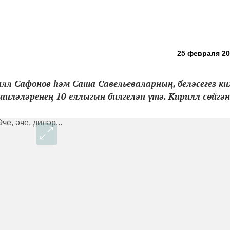
25 февраля 201
лл Сафонов һәм Саша Савельеваларның, беләсегез кил
аиләләренең 10 еллыгын билгеләп үтә. Кирилл сөйгән.