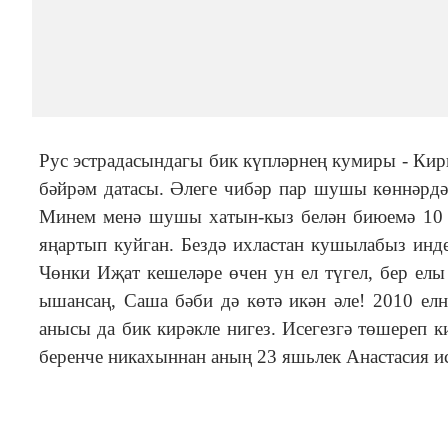
Рус эстрадасындагы бик күпләрнең кумиры - Кир
бәйрәм датасы. Әлеге чибәр пар шушы көннәрдә 
Минем менә шушы хатын-кыз белән биюемә 10 ел
яңартып куйган. Бездә ихластан кушылабыз инде
Чөнки Иҗат кешеләре өчен ун ел түгел, бер елы
ышансаң, Саша бәби дә көтә икән әле! 2010 елн
анысы да бик кирәкле нигез. Исегезгә төшереп к
беренче никахыннан аның 23 яшьлек Анастасия и