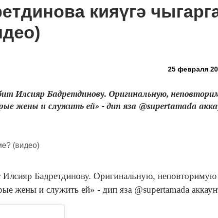
етдинова кияүгә чыгарг
идео)
25 февраля 201
ит Илсияр Бадретдинову. Оригинальную, неповтори
рые жены и служить ей» - дип яза @supertamada акка
т Илсияр Бадретдинову. Оригинальную, неповторимую
рые жены и служить ей» - дип яза @supertamada аккаун