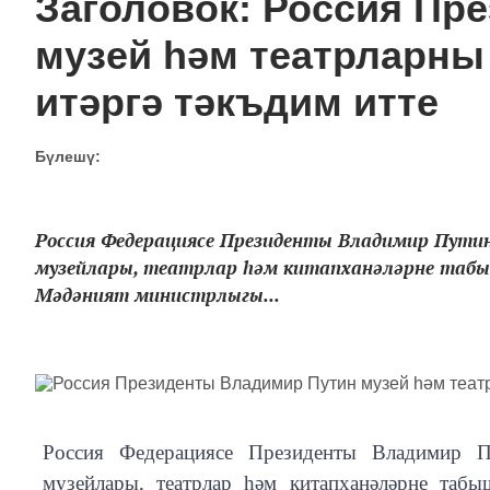
Заголовок: Россия Пр
музей һәм театрларны
итәргә тәкъдим итте
Бүлешү:
Россия Федерациясе Президенты Владимир Путин
музейлары, театрлар һәм китапханәләрне табы
Мәдәният министрлыгы...
Россия Федерациясе Президенты Владимир П
музейлары, театрлар һәм китапханәләрне табы