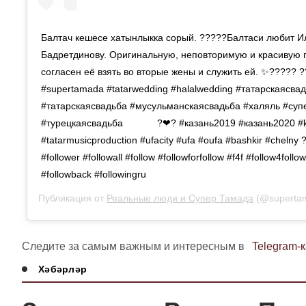
Балтач кешесе хатынлыкка сорый. ?????Балтаси любит И
Бадретдинову. Оригинальную, неповторимую и красивую 
согласен её взять во вторые жены и служить ей. ✨????? ?
#supertamada #tatarwedding #halalwedding #татарскаясва
#татарскаясвадьба #мусульманскаясвадьба #халяль #су
#турецкаясвадьба⠀⠀⠀⠀⠀?❤? #казань2019 #казань2020 #k
#tatarmusicproduction #ufacity #ufa #oufa #bashkir #chelny ?
#follower #followall #follow #followforfollow #f4f #follow4follo
#followback #followingru
Публикация от
Реальные люди и Супер Тамада
(@superta
Следите за самым важным и интересным в
Telegram-
Хәбәрләр