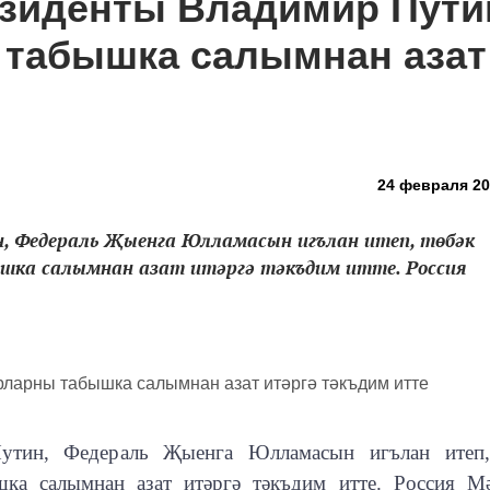
езиденты Владимир Пути
 табышка салымнан азат
24 февраля 201
, Федераль Җыенга Юлламасын игълан итеп, төбәк
шка салымнан азат итәргә тәкъдим итте. Россия
утин, Федераль Җыенга Юлламасын игълан итеп,
шка салымнан азат итәргә тәкъдим итте. Россия М