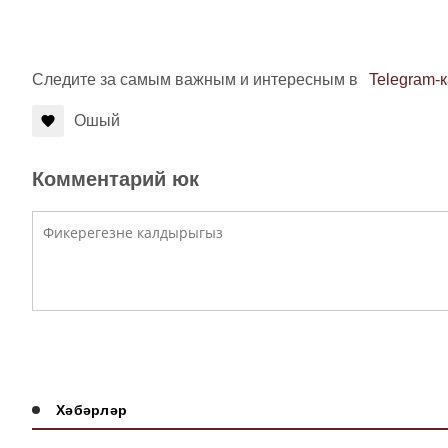
Следите за самым важным и интересным в
Telegram-
Ошый
Комментарий юк
Хәбәрләр