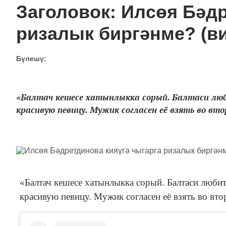
Заголовок: Илсөя Бәдр
ризалык биргәнме? (в
Бүлешү:
«Балтач кешесе хатынлыкка сорый. Балтаси люб
красивую певицу. Мужик согласен её взять во вто
«Балтач кешесе хатынлыкка сорый. Балтаси люби
красивую певицу. Мужик согласен её взять во вто