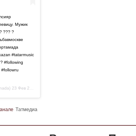
лсияр
певицу. Мужик
? ??? ?
дьбавмоскве
пертамада
azan #tatarmusic
? #following
w #followru
mada)
23 Фев 2019 в 7:23 PST
канале
Татмедиа