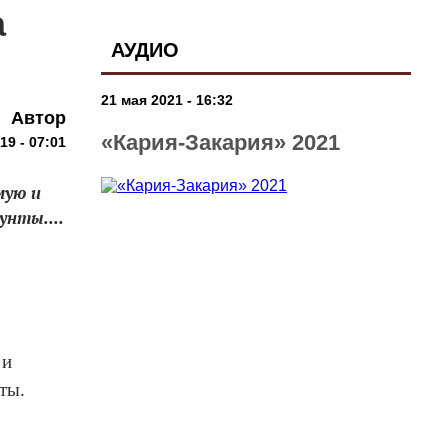
а
АУДИО
21 мая 2021 - 16:32
Автор
«Кария-Закария» 2021
9 - 07:01
мую и
унты....
 и
ты.