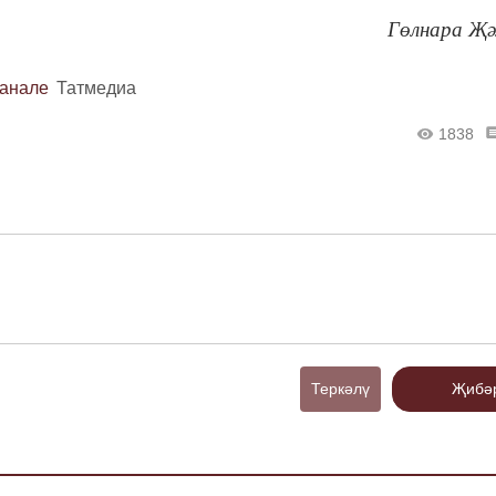
Гөлнара Җ
канале
Татмедиа
1838
Теркәлү
Җибә