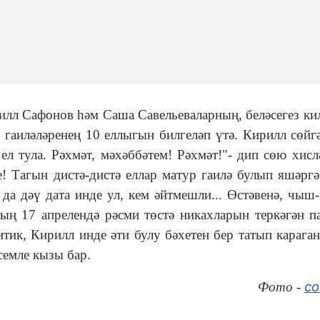
илл Сафонов һәм Саша Савельеваларның, беләсегез кил
гаиләләренең 10 еллыгын билгеләп үтә. Кирилл сөйгә
 тула. Рәхмәт, мәхәббәтем! Рәхмәт!"- дип сөю хисл
! Тагын дистә-дистә еллар матур гаилә булып яшәргә
 да дәү дата инде ул, кем әйтмешли... Өстәвенә, чыш
ың 17 апрелендә рәсми төстә никахларын теркәгән п
итик, Кирилл инде әти булу бәхетен бер татып караган
семле кызы бар.
co
Фото -