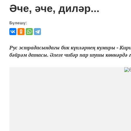
Әче, әче, диләр...
Бүлешү:
Рус эстрадасындагы бик күпләрнең кумиры - Кири
бәйрәм датасы. Әлеге чибәр пар шушы көннәрдә г