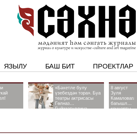
ЯЗЫЛУ
БАШ БИТ
ПРОЕКТЛАР
ни
«Бәхетле булу
8 август
укай
үзебездән тора». Буа
Зуля
ел!
театры актрисасы
Камаловага
Гөлназ
багышлау
Гыйззәтуллина-
концерты
Гатауллина белән
узачак
әңгәмә