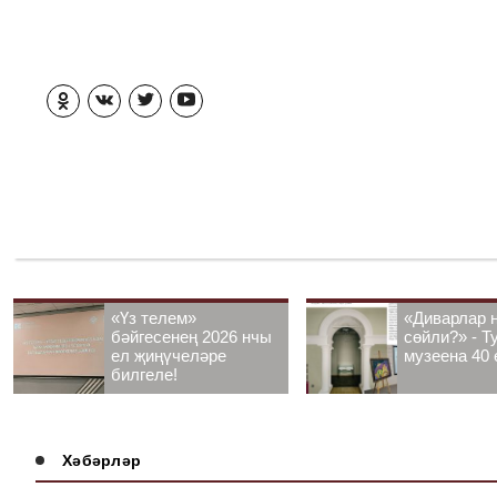
«Үз телем»
«Диварлар 
бәйгесенең 2026 нчы
сөйли?» - Т
ел җиңүчеләре
музеена 40 
билгеле!
Хәбәрләр