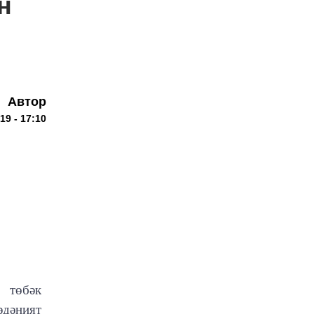
н
Автор
9 - 17:10
 төбәк
әдәният