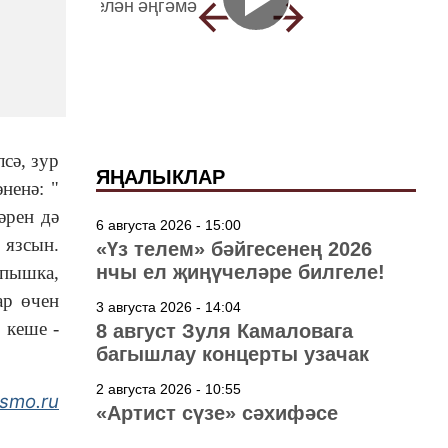
сә, зур
ЯҢАЛЫКЛАР
ненә: "
әрен дә
6 августа 2026 - 15:00
 язсын.
«Үз телем» бәйгесенең 2026
нчы ел җиңүчеләре билгеле!
-пышка,
ар өчен
3 августа 2026 - 14:04
 кеше -
8 август Зуля Камаловага
багышлау концерты узачак
2 августа 2026 - 10:55
smo.ru
«Артист сүзе» сәхифәсе