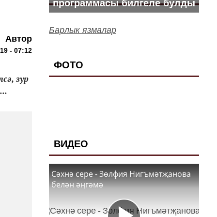
программасы билгеле булды
Барлык язмалар
Автор
9 - 07:12
ФОТО
сә, зур
..
ВИДЕО
Сәхнә сере - Зөлфия Нигъмәтҗанова
белән әңгәмә