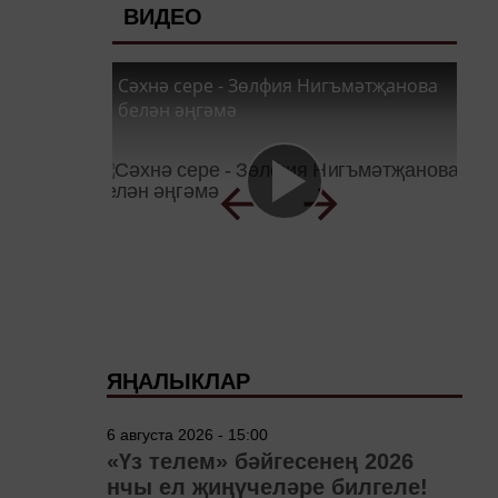
ВИДЕО
Сәхнә сере - Зөлфия Нигъмәтҗанова
белән әңгәмә
ЯҢАЛЫКЛАР
6 августа 2026 - 15:00
«Үз телем» бәйгесенең 2026
нчы ел җиңүчеләре билгеле!