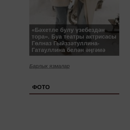
«Бәхетле булу үзебездән
тора». Буа театры актрисасы
Гөлназ Гыйззәтуллина-
Гатауллина белән әңгәмә
Барлык язмалар
ФОТО