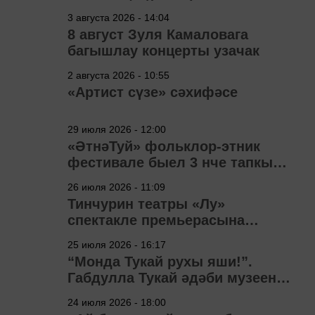
3 августа 2026 - 14:04
8 август Зуля Камаловага
багышлау концерты узачак
2 августа 2026 - 10:55
«Артист сүзе» сәхифәсе
29 июля 2026 - 12:00
«ӘтнәТуй» фольклор-этник
фестивале быел 3 нче тапкыр
узачак
26 июля 2026 - 11:09
Тинчурин театры «Лу»
спектакле премьерасына
әзерләнә
25 июля 2026 - 16:17
“Монда Тукай рухы яши!”.
Габдулла Тукай әдәби музеена
40 ел
24 июля 2026 - 18:00