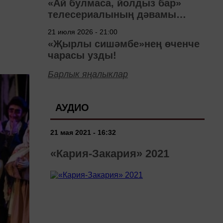
«Ай булмаса, йолдыз бар»
телесериалының дәвамы
төшерелә!
21 июля 2026 - 21:00
«Җырлы сишәмбе»нең өченче
чарасы узды!
Барлык яңалыклар
АУДИО
21 мая 2021 - 16:32
«Кария-Закария» 2021