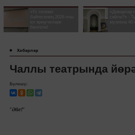
«Үз телем»
«Диварлар 
бәйгесенең 2026 нчы
сөйли?» - Т
ел җиңүчеләре
музеена 40 
билгеле!
Хәбәрләр
Чаллы театрында йөр
Бүлешү:
"Әйе!"