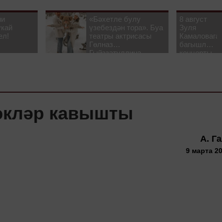
ни
«Бәхетле булу
8 август
укай
үзебездән тора». Буа
Зуля
ел!
театры актрисасы
Камаловага
Гөлназ
багышлау
Гыйззәтуллина-
концерты
Гатауллина белән
узачак
әңгәмә
әкләр кавышты
А. Г
9 марта 20