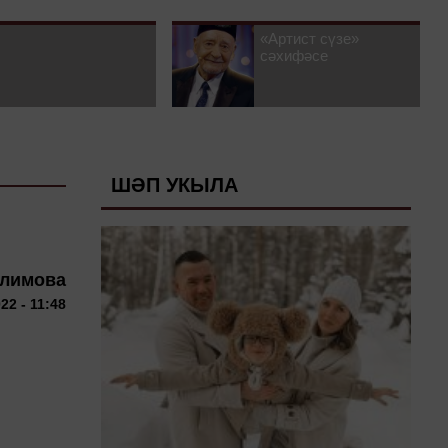
«Артист сүзе»
сәхифәсе
ШӘП УКЫЛА
алимова
22 - 11:48