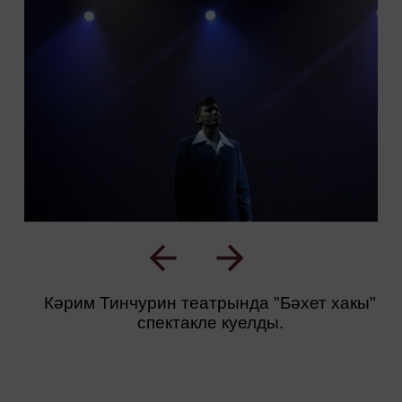
Кәрим Тинчурин театрында "Бәхет хакы"
спектакле куелды.