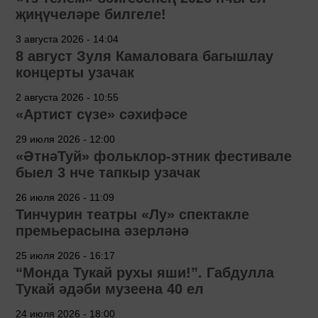
җиңүчеләре билгеле!
3 августа 2026 - 14:04
8 август Зуля Камаловага багышлау
концерты узачак
2 августа 2026 - 10:55
«Артист сүзе» сәхифәсе
29 июля 2026 - 12:00
«ӘтнәТуй» фольклор-этник фестивале
быел 3 нче тапкыр узачак
26 июля 2026 - 11:09
Тинчурин театры «Лу» спектакле
премьерасына әзерләнә
25 июля 2026 - 16:17
“Монда Тукай рухы яши!”. Габдулла
Тукай әдәби музеена 40 ел
24 июля 2026 - 18:00