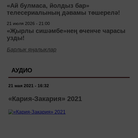
«Ай булмаса, йолдыз бар»
телесериалының дәвамы төшерелә!
21 июля 2026 - 21:00
«Җырлы сишәмбе»нең өченче чарасы
узды!
Барлык яңалыклар
АУДИО
21 мая 2021 - 16:32
«Кария-Закария» 2021