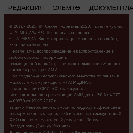
РЕДАКЦИЯ
ЭЛЕМТӘ
ДОКУМЕНТЛ
© 2011 - 2026. © «Сәхнә» журналы, 2020. Гамәлгә куючы:
«ТАТМЕДИА» АҖ. Все права защищены.
© ТАТМЕДИА. Все материалы, размещенные на сайте,
защищены законом.
Перепечатка, воспроизведение и распространение в
любом объеме информации,
размещенной на сайте, возможна только с письменного
согласия редакций СМИ.
При поддержке Республиканского агентства по печати и
массовым коммуникациям «ТАТМЕДИА».
Наименование СМИ: «Сәхнә» журналы
№ свидетельства о регистрации СМИ, дата: ЭЛ № ФС77
– 69870 от 29.05.2017 г.
выдано Федеральной службой по надзору в сфере связи,
информационных технологий и массовых коммуникаций
ФИО главного редактора: Хуснутдинов Зиннур
Зиятдинович (Зиннур Хуснияр)
Адрес редакции: 420066, Россия Федерациясе,