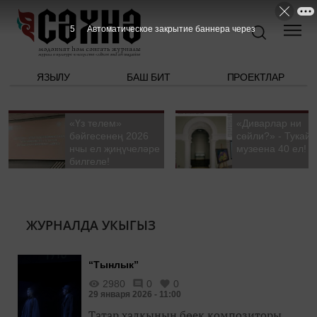
5
Автоматическое закрытие баннера через
ЯЗЫЛУ
БАШ БИТ
ПРОЕКТЛАР
«Үз телем»
«Диварлар ни
бәйгесенең 2026
сөйли?» - Тукай
нчы ел җиңүчеләре
музеена 40 ел!
билгеле!
ЖУРНАЛДА УКЫГЫЗ
“Тынлык”
2980
0
0
29 января 2026 - 11:00
Татар халкының бөек композиторы