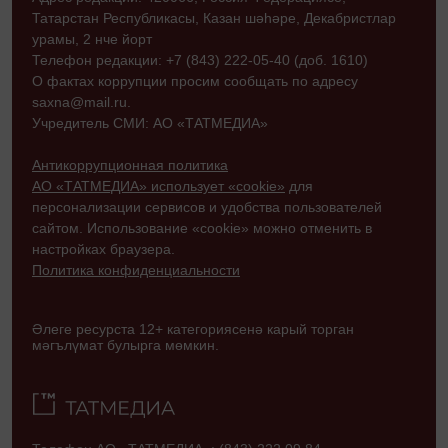
Татарстан Республикасы, Казан шәһәре, Декабристлар
урамы, 2 нче йорт
Телефон редакции: +7 (843) 222-05-40 (доб. 1610)
О фактах коррупции просим сообщать по адресу
saxna@mail.ru.
Учредитель СМИ: АО «ТАТМЕДИА»
Антикоррупционная политика
АО «ТАТМЕДИА» использует «cookie»
для
персонализации сервисов и удобства пользователей
сайтом. Использование «cookie» можно отменить в
настройках браузера.
Политика конфиденциальности
Әлеге ресурста 12+ категориясенә карый торган
мәгълүмат булырга мөмкин.