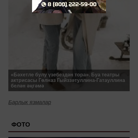
«Бәхетле булу үзебездән тора». Буа театры
актрисасы Гөлназ Гыйззәтуллина-Гатауллина
белән әңгәмә
Барлык язмалар
ФОТО