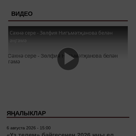
ВИДЕО
Сәхнә сере - Зөлфия Нигъмәтҗанова белән
әңгәмә
ЯҢАЛЫКЛАР
6 августа 2026 - 15:00
«Үз телем» бәйгесенең 2026 нчы ел