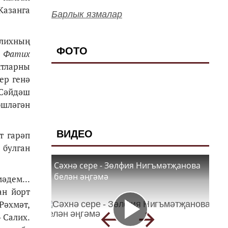
Казанга
Барлык язмалар
алихның
ФОТО
, Фатих
ктларны
ер генә
 Сәйдәш
эшләгән
ВИДЕО
т гарәп
 булган
Сәхнә сере - Зөлфия Нигъмәтҗанова
белән әңгәмә
әдем...
ан йорт
Рәхмәт,
 Салих.