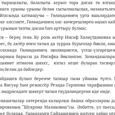
е, тырышлыгы, балалыгы аерып тора дисәк тә ялгы
линага урыны-урыны белән сыгылмалылык, нәзәкатьле
ыйгасында катнашучы – Гөләндәмнең урта яшьләрдәг
ке хиссияте, Гөләндәмнең хис-кичерешләрен аңлап каб
 урынын тапты дисәм һич арттыру булмас.
ев – берәү генә. Бу роль актёр Инсаф Хәләүтдиновка
ес, бу актёр өчен тагын да зуррак бурычлар йөкли, ан
сәхнәдә Гөләндәмнең эволюциясен, үсеш-үзгәреше
оларның барысы да Инсафка йөкләнгән. Замандашлар
хыянәт итмәгән шәхес, ялгыз кеше буларак тасвир
ң белән дә бәйледер.
әйдәшев булып беренче тапкыр гына уйнавы түгел.
а Янсуар һәм режиссёр Резидә Гарипова тарафыннан 
мәдрәсәдәге шәкерт чагын гәүдәләндергән иде инде.
тамашачылар хәтерендә калырлык башка образларны д
кированың “Шукрона Маликовна”сы. Әлбәттә, ул пьеса
әсе буларак, Гөләндәмгә Сәйдәшевнең килүен хәбәр ит