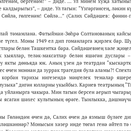
өлгенәм, бергенәм!” – диде. ... Ул минем хуҗа хатыны
е калдырыгыз”, – диде. Ул тагын: “Үзгәргәнсең, ләкин 
Сөйлә, гөлгенәм! Сөйлә...” (Салих Сәйдәшев: фәнни-
улай тәмамлана. Фатыймаи-Зөһрә Солтанованың кайсы
е түгел. Моны 1949 ел дип гоманларга җирлек бар. Ш
тлары белән Ташкентка бара. Сәйдәшевнең хәле җиңе
к хыяллар, теләк-максатлар белән яшәгән дуслары 
у якты дөньяда юк. Аның үзен дә театрдан “кыскартк
с өчен моннан да зуррак трагедия була аламы?! Спект
 корбан тарихы нигезендә мәңгелек темалар яшер
әм музыка” дигән юлларны укыйбыз. Кариев театрының “
 уйланырга чакыра. Мин тагын берсен аерып чыгары
 ясаган шәхес культының өрәге. Тынлыкка, дәшмәүч
ы Гөләндәм өчен дә, Салих өчен дә язмыш бүләге ди
пләшкәннәр? Монысын хәзер инде төгәл генә әйтеп тә 