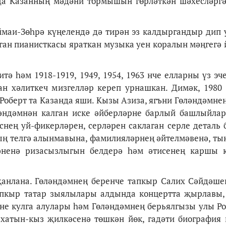
рда Казанның мәдәни тормышын гөрләткән шәхесләрг
маи-Зөһрә күңелендә дә тирән эз калдыргандыр дип 
ган пианисткасы яраткан музыка уен коралын мәңгегә 
ә һәм 1918-1919, 1949, 1954, 1963 нче елларны үз эче
н хәлиткеч мизгелләр кереп урнашкан. Димәк, 1980 
 Роберт та Казанда яши. Кызы Азиза, ягъни Гөләндәмне
ләндәмнән калган иске әйберләрне барлый башлыйлар
снең уй-фикерләрен, серләрен саклаган серле деталь 
ның телгә алынмавына, фамилияләрнең әйтелмәвенә, ты
гәненә ризасызлыгын белдерә һәм әтисенең каршы 
җанлана. Гөләндәмнең беренче тапкыр Салих Сәйдәше
апкыр татар зыялылары алдында концертта җырлавы,
зне кулга алулары һәм Гөләндәмнең берьялгызы улы Р
хатын-кыз җилкәсенә төшкән йөк, гадәти биография 