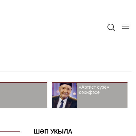
«Артист сүзе»
сәхифәсе
ШӘП УКЫЛА