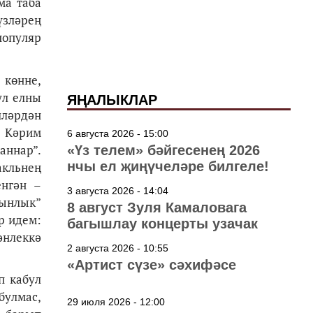
ма таба
күзләрең
популяр
 көнне,
ул елны
ЯҢАЛЫКЛАР
лләрдән
– Кәрим
6 августа 2026 - 15:00
аннар”.
«Үз телем» бәйгесенең 2026
нчы ел җиңүчеләре билгеле!
акльнең
енгән –
3 августа 2026 - 14:04
Тынлык”
8 август Зуля Камаловага
р идем:
багышлау концерты узачак
әнлеккә
2 августа 2026 - 10:55
«Артист сүзе» сәхифәсе
п кабул
булмас,
29 июля 2026 - 12:00