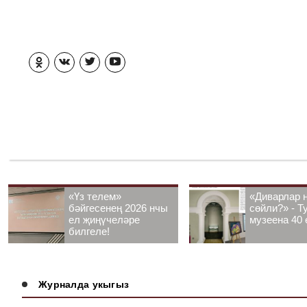
«Үз телем»
«Диварлар 
бәйгесенең 2026 нчы
сөйли?» - Т
ел җиңүчеләре
музеена 40 
билгеле!
Журналда укыгыз