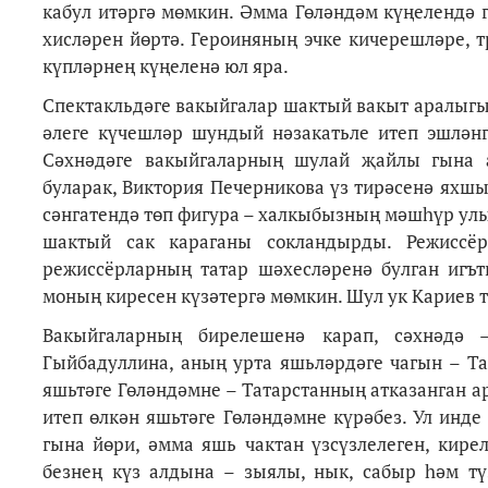
кабул итәргә мөмкин. Әмма Гөләндәм күңелендә 
хисләрен йөртә. Героиняның эчке кичерешләре, 
күпләрнең күңеленә юл яра.
Спектакльдәге вакыйгалар шактый вакыт аралыгы
әлеге күчешләр шундый нәзакатьле итеп эшләнг
Сәхнәдәге вакыйгаларның шулай җайлы гына а
буларак, Виктория Печерникова үз тирәсенә яхш
сәнгатендә төп фигура – халкыбызның мәшһүр ул
шактый сак караганы сокландырды. Режиссёр
режиссёрларның татар шәхесләренә булган игът
моның киресен күзәтергә мөмкин. Шул ук Кариев
Вакыйгаларның бирелешенә карап, сәхнәдә 
Гыйбадуллина, аның урта яшьләрдәге чагын – Та
яшьтәге Гөләндәмне – Татарстанның атказанган а
итеп өлкән яшьтәге Гөләндәмне күрәбез. Ул инд
гына йөри, әмма яшь чактан үзсүзлелеген, кире
безнең күз алдына – зыялы, нык, сабыр һәм тү