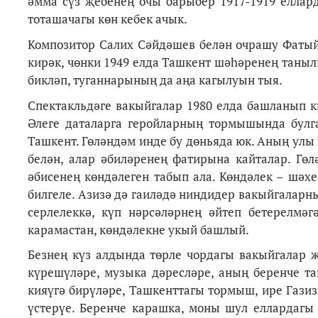
әмма сүз җебенең очы барыбер 1917-1919 елла
тоташачагы көн кебек ачык.
Композитор Салих Сәйдәшев белән очрашу Фатый
кирәк, чөнки 1949 елда Ташкент шәһәренең таныл
бикләп, туганнарының да аңа кагылуын тыя.
Спектакльдәге вакыйгалар 1980 елда башланып кит
Әлеге даталарга геройларның тормышында булга
Ташкент. Гөләндәм инде бу дөньяда юк. Аның улы
белән, алар әбиләренең фатирына кайталар. Гө
әбисенең көндәлеген табып ала. Көндәлек – шәхе
билгеле. Азизә дә гаиләдә ниндидер вакыйгалар
серлелеккә, күп нәрсәләрнең әйтеп бетерелмә
карамастан, көндәлекне укый башлый.
Безнең күз алдында төрле чордагы вакыйгалар 
күрешүләре, музыка дәресләре, аның беренче т
кияүгә бирүләре, Ташкенттагы тормыш, ире Гази
үстерүе. Беренче карашка, моны шул еллардагы 