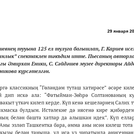
29 января 20
внең тууына 125 ел тулуга багышлап, Г. Кариев исе
нлык” спектаклен тәкъдим итте. Пьесаның авторл
игы Әмирхан Еники, С. Сәйдәшев музее директоры Айд
никова күрсәтелгән.
гә классикның “Гөләндәм туташ хатирәсе” әсәре киле
й дип искә ала: “Фатыймаи-Зөһрә Солтанованың к
 вакыт үткәч килеп керде. Күп кенә кешеләрнең Салих 
ыкмаска булдым. Истәлекне дә иясенә кире җибәрде
ың белән башта хатлар да алышкан идек”. Күп еллар
 Аны эзләп Ташкентка бара, әмма аны исән килеш тота
кызы белән таныша, ул исә үз чиратында әнисеннән