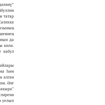
дәләнү”
йбуллин
н татар
Салихка
кызының
әшевнең
анын да
ы килә.
е кабул
ройлары
ама һәм
ә алган
ин. Әле
чакыра”
сләренә
ә уелып