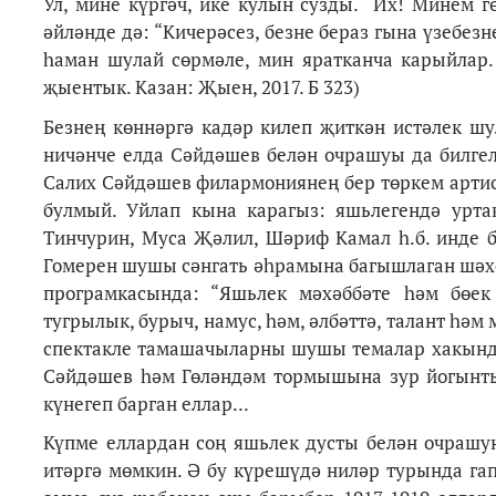
Ул, мине күргәч, ике кулын сузды. “Их! Минем г
әйләнде дә: “Кичерәсез, безне бераз гына үзебезн
һаман шулай сөрмәле, мин яратканча карыйлар. 
җыентык. Казан: Җыен, 2017. Б 323)
Безнең көннәргә кадәр килеп җиткән истәлек ш
ничәнче елда Сәйдәшев белән очрашуы да билгел
Салих Сәйдәшев филармониянең бер төркем артис
булмый. Уйлап кына карагыз: яшьлегендә урта
Тинчурин, Муса Җәлил, Шәриф Камал һ.б. инде б
Гомерен шушы сәнгать әһрамына багышлаган шәхе
програмкасында: “Яшьлек мәхәббәте һәм бөек
тугрылык, бурыч, намус, һәм, әлбәттә, талант һ
спектакле тамашачыларны шушы темалар хакында
Сәйдәшев һәм Гөләндәм тормышына зур йогынты
күнегеп барган еллар...
Күпме еллардан соң яшьлек дусты белән очрашун
итәргә мөмкин. Ә бу күрешүдә ниләр турында га