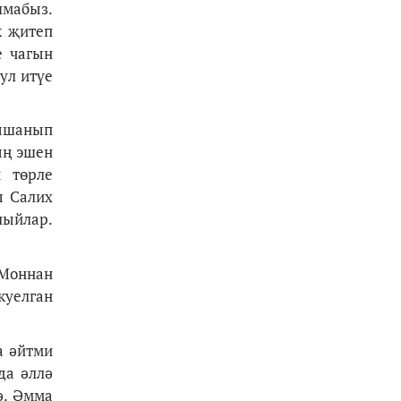
шмабыз.
к җитеп
е чагын
ул итүе
 ышанып
ың эшен
н төрле
ы Салих
лыйлар.
 Моннан
куелган
а әйтми
да әллә
ә. Әмма