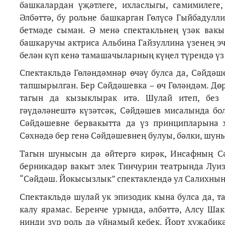
башкалардан үҗәтлеге, ихласлыгы, самимилег
Әлбәттә, бу рольне башкарган Гөлүсә Гыйбадул
бетмәде сыман. Ә менә спектакльнең үзәк вак
башкаручы актриса Альбина Гайзуллина үзенең эч
белән күп кенә тамашачыларның күңел түрендә үз
Спектакльдә Гөләндәмнәр өчәү булса да, Сәйдәш
тапшырылган. Бер Сәйдәшевка – өч Гөләндәм. Дөр
тагын да кызыклырак итә. Шулай итеп, без 
гәүдәләнештә күзәтсәк, Сәйдәшев мисалында б
Сәйдәшевне бервакытта да үз принципларына 
Сәхнәдә бер генә Сәйдәшевнең булуы, бәлки, шуны
Тагын шунысын да әйтергә кирәк, Инсафның С
берникадәр вакыт элек Тинчурин театрында Луиз
“Сәйдәш. Йокысызлык” спектаклендә ул Салихның 
Спектакльдә шулай ук эпизодик кына булса да, 
калу ярамас. Беренче урында, әлбәттә, Алсу Ша
нинди зур роль дә уйнамый кебек. Йорт хуҗабик