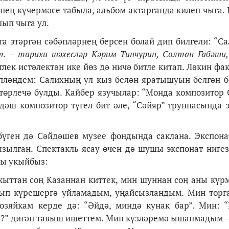
нең күчермәсе табыла, альбом актарганда килеп чыга. 
лып чыга ул.
га этәргән сәбәпләрнең берсен болай дип билгели: “С
т. –
тарихи шәхесләр Кәрим Тинчурин,
Солтан Габәши
тлек истәлектән ике йөз дә ничә битле китап. Ләкин фа
пләндем: Салихның ул кыз белән яратышуын белгән б
төрлечә булды. Кайбер язучылар: “Монда композитор
йдәш композитор түгел бит әле, “Сәйяр” труппасында 
бүген дә Сәйдәшев музее фондында саклана. Экспона
язылган. Спектакль ясау өчен дә шушы экспонат нигез
ны укыйбыз:
вакыттан соң Казаннан киттек, мин шуннан соң аны күрм
рып күрешергә уйламадым, уңайсызландым. Мин торг
зяйкам керде дә: “Әйдә, миндә кунак бар”. Мин: “
ме?” дигән тавыш ишеттем. Мин күзләремә ышанмадым –