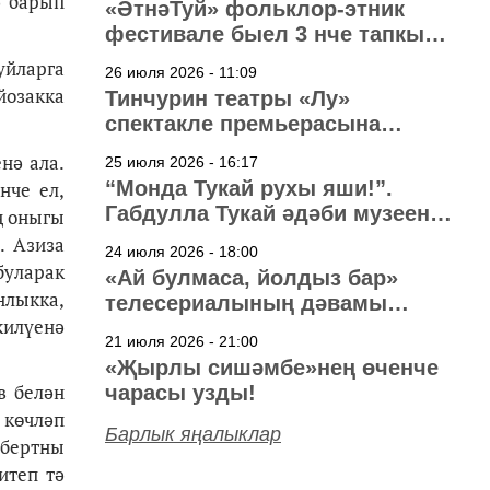
ә барып
«ӘтнәТуй» фольклор-этник
фестивале быел 3 нче тапкыр
узачак
уйларга
26 июля 2026 - 11:09
йозакка
Тинчурин театры «Лу»
спектакле премьерасына
әзерләнә
нә ала.
25 июля 2026 - 16:17
“Монда Тукай рухы яши!”.
нче ел,
Габдулла Тукай әдәби музеена
ң оныгы
40 ел
. Азиза
24 июля 2026 - 18:00
буларак
«Ай булмаса, йолдыз бар»
нлыкка,
телесериалының дәвамы
килүенә
төшерелә!
21 июля 2026 - 21:00
«Җырлы сишәмбе»нең өченче
в белән
чарасы узды!
 көчләп
Барлык яңалыклар
обертны
итеп тә