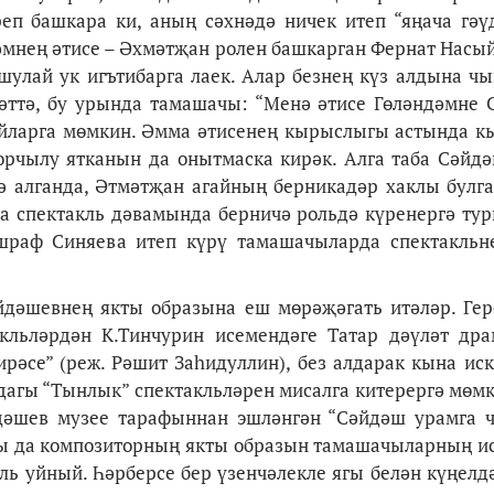
еп башкара ки, аның сәхнәдә ничек итеп “яңача гәү
дәмнең әтисе – Әхмәтҗан ролен башкарган Фернат Насы
шулай ук игътибарга лаек. Алар безнең күз алдына чы
бәттә, бу урында тамашачы: “Менә әтисе Гөләндәмне 
п уйларга мөмкин. Әмма әтисенең кырыслыгы астында 
орчылу ятканын да онытмаска кирәк. Алга таба Сәйд
ә алганда, Әтмәтҗан агайның берникадәр хаклы булг
га спектакль дәвамында берничә рольдә күренергә тур
раф Синяева итеп күрү тамашачыларда спектакльн
әйдәшевнең якты образына еш мөрәҗәгать итәләр. Ге
кльләрдән К.Тинчурин исемендәге Татар дәүләт др
рәсе” (реж. Рәшит Заһидуллин), без алдарак кына иск
агы “Тынлык” спектакльләрен мисалга китерергә мөмк
дәшев музее тарафыннан эшләнгән “Сәйдәш урамга 
ы да композиторның якты образын тамашачыларның и
ль уйный. Һәрберсе бер үзенчәлекле ягы белән күңелд