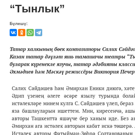
“Тынлык”
Бүлешү:
Татар халкының бөек композиторы Салих Сәйдәше
Казан татар дәүләт яшь тамашачы театры “Ты
буларак күренекле язучы, татар әдәбияты класс
Әхмәдиев һәм Мәскәү режиссёры Виктория Печер
Салих Сәйдәшев һәм Әмирхан Еники диюгә, хәтер
Әдип үзенең әлеге әсәре язылу турында бола
истәлекләре минем кулга С. Сәйдәшев үлеп, бераз
яза башлауларын ишеттем. Мин, киресенчә, аш
авторы Ташкентта яшәүче бер ханым иде. Без ан
Әмирхан ага истәлек авторын кабат искә төшерә.
Истәлек авторы Фатыймаи-Зөһрә Солтанованың 