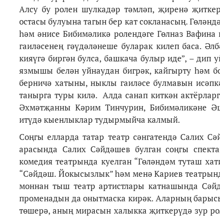
Алсу бу ролен шулкадәр тәмләп, җиренә җиткер
остасы булуына тагын бер кат сокланасың. Гөлән
һәм әнисе Бибимәликә ролендәге Гөлназ Вафина 
гаиләсенең гәүдәләнеше буларак килеп баса. Әл
кияүгә биргән булса, башкача булыр иде”, – ди
язмышы белән уйнаудан бигрәк, кайгырту һәм б
берничә хатыны, ныклы гаиләсе булмавын исәпк
танырга туры килә. Алда санап киткән актёрлар
Әхмәтҗанны Кәрим Тинчурин, Бибимәликәне Әш
итүдә кыенлыклар тудырмыйча калмый.
Соңгы елларда татар театр сәнгатендә Салих С
арасында Салих Сәйдәшев булган соңгы спекта
комедия театрында куелган “Гөләндәм туташ хати
“Сәйдәш. Йокысызлык” һәм менә Кариев театрынд
моннан тыш театр артистлары катнашында Сәй
променадын да онытмаска кирәк. Аларның барыс
төшерә, аның мирасын халыкка җиткерүдә зур ро