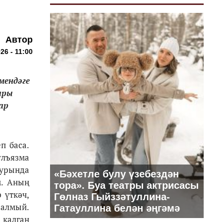
Автор
26 - 11:00
мендәге
ары
ар
п баса.
улъязма
турында
«Бәхетле булу үзебездән
м. Аның
тора». Буа театры актрисасы
 үткәч,
Гөлназ Гыйззәтуллина-
 алмый.
Гатауллина белән әңгәмә
 калган