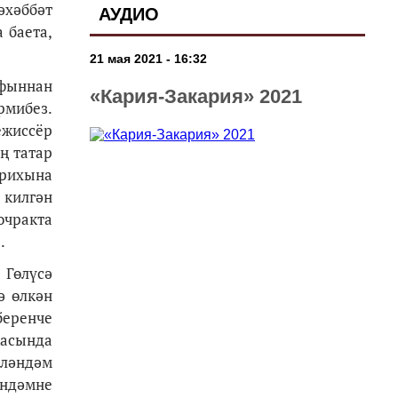
әхәббәт
АУДИО
 баета,
21 мая 2021 - 16:32
афыннан
«Кария-Закария» 2021
рмибез.
ежиссёр
ң татар
арихына
килгән
очракта
ы.
Гөлүсә
ә өлкән
беренче
касында
өләндәм
әндәмне