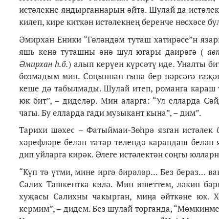
истәлекне яндырганнарын әйтә. Шулай да истәлек
килеп, кире киткән истәлекнең беренче нөсхәсе бу
Әмирхан Еники “Гөләндәм туташ хатирәсе”н язар
яшь кенә туташны әнә шул югары даирәгә (
ав
Әмирхан һ.б.
) алып керүен күрсәтү иде. Уналты би
бозмадым мин. Соңыннан гына бер нәрсәгә гаҗә
кеше дә табылмады. Шулай итеп, романга караш 
юк бит”, – диделәр. Мин аларга: “Ул елларда Сә
чагы. Бу елларда гади музыкант кына”, – дим”.
Тарихи шәхес – Фатыймаи-Зөһрә язган истәлек 
хәрефләре белән татар телендә карандаш белән 
дип уйларга кирәк. Әлеге истәлектән соңгы юллар
“Күп тә үтми, мине иргә бирәләр... Без бераз... 
Салих Ташкентка килә. Мин ишеттем, ләкин ба
хуҗасы Салихны чакырган, миңа әйткәне юк. Хо
кермим”, – дидем. Без шулай торганда, “Мөмкин