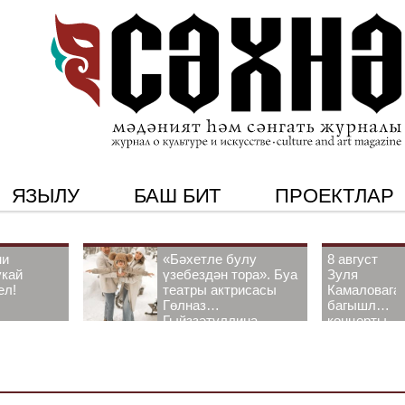
ЯЗЫЛУ
БАШ БИТ
ПРОЕКТЛАР
ни
«Бәхетле булу
8 август
укай
үзебездән тора». Буа
Зуля
ел!
театры актрисасы
Камаловага
Гөлназ
багышлау
Гыйззәтуллина-
концерты
Гатауллина белән
узачак
әңгәмә