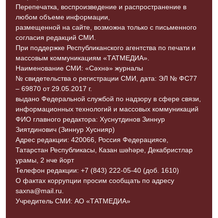
Перепечатка, воспроизведение и распространение в
любом объеме информации,
размещенной на сайте, возможна только с письменного
согласия редакций СМИ.
При поддержке Республиканского агентства по печати и
массовым коммуникациям «ТАТМЕДИА».
Наименование СМИ: «Сәхнә» журналы
№ свидетельства о регистрации СМИ, дата: ЭЛ № ФС77
– 69870 от 29.05.2017 г.
выдано Федеральной службой по надзору в сфере связи,
информационных технологий и массовых коммуникаций
ФИО главного редактора: Хуснутдинов Зиннур
Зиятдинович (Зиннур Хуснияр)
Адрес редакции: 420066, Россия Федерациясе,
Татарстан Республикасы, Казан шәһәре, Декабристлар
урамы, 2 нче йорт
Телефон редакции: +7 (843) 222-05-40 (доб. 1610)
О фактах коррупции просим сообщать по адресу
saxna@mail.ru.
Учредитель СМИ: АО «ТАТМЕДИА»