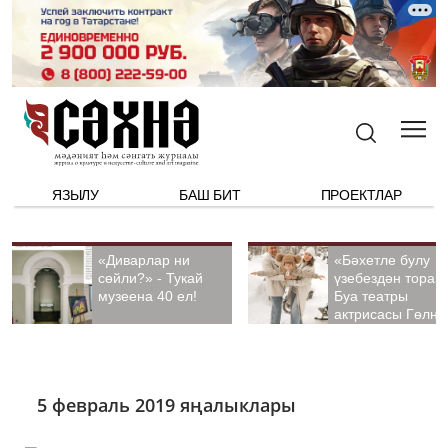
ЯЗЫЛУ
БАШ БИТ
ПРОЕКТЛАР
«Диварлар ни
«Бәхетле булу
сөйли?» - Тукай
үзебездән тора».
музеена 40 ел!
Буа театры
актрисасы Гөлна
Гыйззәтуллина-
Гатауллина белә
әңгәмә
5 февраль 2019 яңалыклары