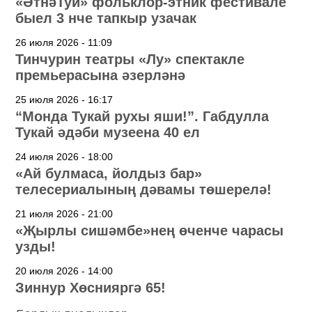
«ӘтнәТуй» фольклор-этник фестивале
быел 3 нче тапкыр узачак
26 июля 2026 - 11:09
Тинчурин театры «Лу» спектакле
премьерасына әзерләнә
25 июля 2026 - 16:17
“Монда Тукай рухы яши!”. Габдулла
Тукай әдәби музеена 40 ел
24 июля 2026 - 18:00
«Ай булмаса, йолдыз бар»
телесериалының дәвамы төшерелә!
21 июля 2026 - 21:00
«Җырлы сишәмбе»нең өченче чарасы
узды!
20 июля 2026 - 14:00
Зиннур Хөснияргә 65!