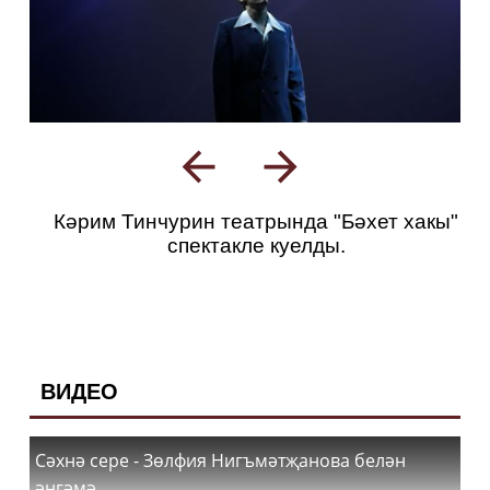
Кәрим Тинчурин театрында "Бәхет хакы"
спектакле куелды.
ВИДЕО
Сәхнә сере - Зөлфия Нигъмәтҗанова белән
әңгәмә