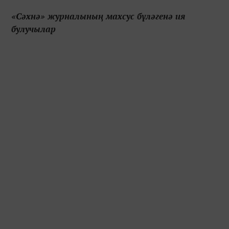
«Сәхнә» журналының махсус бүләгенә ия
булучылар