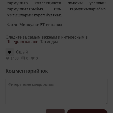
гармуннар коллекциясен җыючы үзешчән
гармунчыларыбыз, яшь гармунчыларыбыз
чыгышларын күреп булачак.
Фото: Минкульт РТ тг-канал
Следите за самым важным и интересным в
Telegram-канале
Татмедиа
Ошый
1483
0
0
Комментарий юк