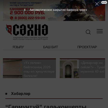
3
Автоматическое закрытие баннера через
ЯЗЫЛУ
БАШ БИТ
ПРОЕКТЛАР
«Үз телем»
«Диварлар ни
бәйгесенең 2026
сөйли?» - Тукай
нчы ел җиңүчеләре
музеена 40 ел!
билгеле!
Хәбәрләр
“Гармунтуй” гала-концерты