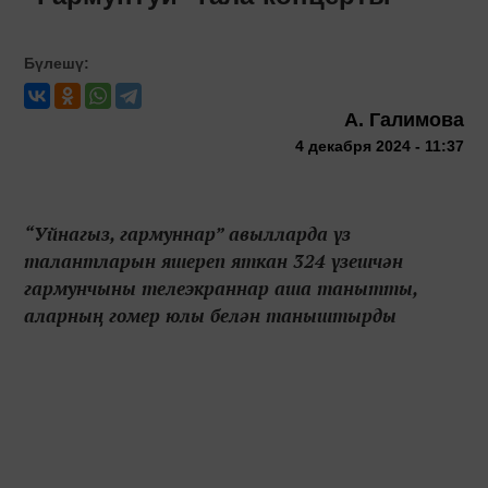
Бүлешү:
А. Галимова
4 декабря 2024 - 11:37
“Уйнагыз, гармуннар” авылларда үз
талантларын яшереп яткан 324 үзешчән
гармунчыны телеэкраннар аша танытты,
аларның гомер юлы белән таныштырды