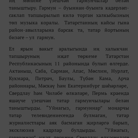
иң мөһиме үзешчән гарму
н
чылар белән
таныштыру. Гармун – буыннан-буынга кадерләп-
саклап тапшырылып килә торган халкыбызның
төп музыка коралы. Татарс
т
анның кайсы гына
район-авылларына барсак та, татар йортының
бизәге – ул гармун.
Ел ярым вакыт аралыгында иң халыкчан
тапшыруның иҗат төркеме Татарстан
Республикасының 11 районында булып өлгерде.
Актаныш, Саба, Сарман, Апас, Мөслим, Нурлат,
Кукмара, Питрәч, Баулы, Түбән Кама, Арча
районнары, Мәскәү һәм Екатеринбург шәһәрләре,
Свердлау һәм Чиләбе өлкәләре, Пермь краенда
яшәүче үзешчән татар гармунчылары белән
таныштырды. “Уйнагыз, гармуннар” моңарчы
татар телевидениесендә булмаган, татар
журналистлары аяк басмаган җирләргә барып,
эксклюзив кадрлар булдырды. “Уйнагыз,
гармуннар” иҗат төркеме Свердлау өлкәсендәге