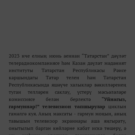
2023 нче елның июнь аеннан “Татарстан” дәүләт
телерадиокомпаниясе һәм Казан дәүләт мәдәният
институты Татарстан Республикасы Рәисе
каршындагы Татар телен һәм Татарстан
Республикасында яшәүче халыклар вәкилләренең
туган телләрен саклау, үстерү мәсьәләләре
комиссиясе белән берлектә
“Уйнагыз,
гармуннар!” телевизион тапшырулар
циклын
гамәлгә куя. Аның максаты - гармун моңын, аның
тавышын
телевизор экраннары аша яңгырату
,
о
нытылып барган көйләрне кабат искә төшерү, ә