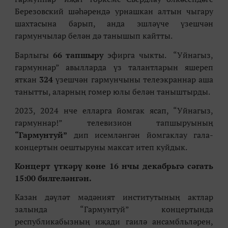
Березовский шәһәрендә урнашкан алтын чыгару
шахтасына барып, анда эшләүче үзешчән
гармунчылар белән дә танышып кайтты.
Барлыгы
66 тапшыру
эфирга чыкты. “Уйнагыз,
гармуннар” авылларда үз талантларын яшереп
яткан
324
үзешчән гармунчыны телеэкраннар аша
танытты, аларның гомер юлы белән таныштырды.
2023, 2024 нче елларга йомгак ясап, “Уйнагыз,
гармуннар!” телевизион тапшыруының
“Гармунтуй”
дип исемләнгән йомгаклау гала-
концертын оештыруны максат итеп куйдык.
Концерт үткәрү көне 16 нчы декабрьгә сәгать
15:00 билгеләнгән.
Казан дәүләт мәдәният институтының актлар
залында “Гармунтуй” концертында
республикабызның иҗади гаилә ансамбльләрен,