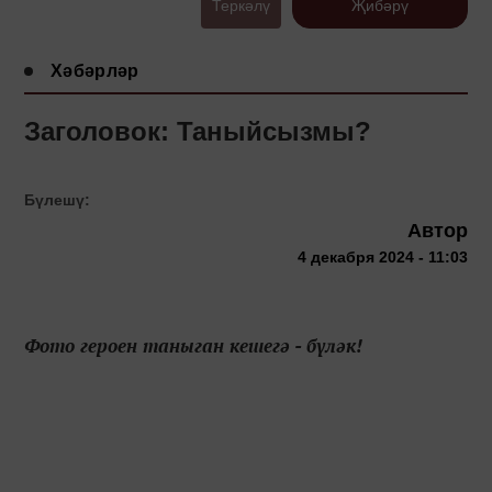
Теркәлү
Җибәрү
Хәбәрләр
Заголовок: Таныйсызмы?
Бүлешү:
Автор
4 декабря 2024 - 11:03
Фото героен таныган кешегә - бүләк!