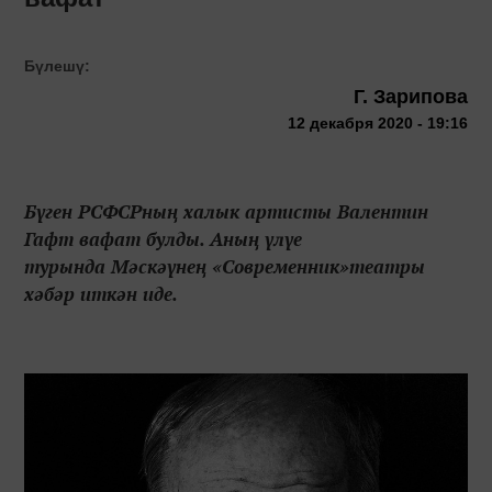
Бүлешү:
Г. Зарипова
12 декабря 2020 - 19:16
Бүген РСФСРның халык артисты Валентин
Гафт вафат булды. Аның үлүе
турында Мәскәүнең «Современник»театры
хәбәр иткән иде.