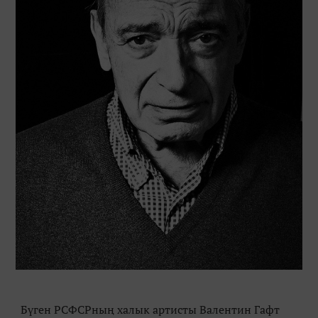
Бүген РСФСРның халык артисты Валентин Гафт