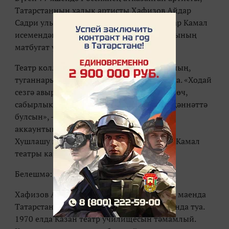
Татарстанның халык артисты Хафизов Айдар
Садри улы вафат булды. Бу хакта Галиәсгар Камал
исемендәге Татар дәүләт Академия театрының
матбугат үзәге хәбәр итә.
Театр коллективы мәрхүмнең якыннарының,
туганнарының тирән кайгысын уртаклаша. «Ходай
сезгә авыр хәсрәтегезне күтәрә алырдай көч,
сабырлык бирсен! Җаны тыныч, урыны җәннәттә
булсын», - дип язылган театрның рәсми
аккаунтында.
Хушлашу мәрәсиме иртәгә 13.00 сәгатьтә Камал
театры каршындагы мәйданда үтә.
Белешмә:
Ха­фи­зов Айдар Садри улы 1943 ел­ның 20 ма­ен­да
Татарстанның Пит­рәч ра­йо­ны Күн авы­лын­да туа.
1970 ел­да Ка­зан те­атр учи­ли­ще­сын тә­мам­лый.