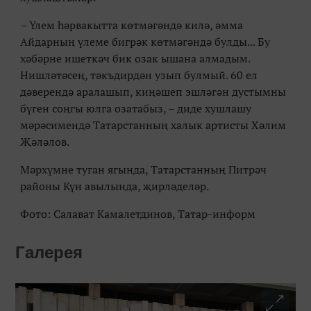
– Үлем һәрвакытта көтмәгәндә килә, әмма
Айдарның үлеме бигрәк көтмәгәндә булды... Бу
хәбәрне ишеткәч бик озак ышана алмадым.
Нишләтәсең, тәкъдирдән узып булмый. 60 ел
дәверендә аралашып, киңәшеп эшләгән дустымны
бүген соңгы юлга озатабыз, – диде хушлашу
мәрәсимендә Татарстанның халык артисты Хәлим
Җәләлов.
Мәрхүмне туган ягында, Татарстанның Питрәч
районы Күн авылында, җирләделәр.
Фото: Салават Камалетдинов, Татар-информ
Галерея