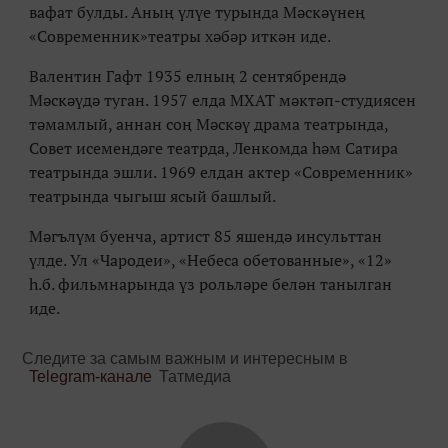
вафат булды. Аның үлүе турында Мәскәүнең
«Современник»театры хәбәр иткән иде.
Валентин Гафт 1935 елның 2 сентябрендә
Мәскәүдә туган. 1957 елда МХАТ мәктәп-студиясен
тәмамлый, аннан соң Мәскәү драма театрында,
Совет исемендәге театрда, Ленкомда һәм Сатира
театрында эшли. 1969 елдан актер «Современник»
театрында чыгыш ясый башлый.
Мәгълүм буенча, артист 85 яшендә инсульттан
үлде. Ул «Чародеи», «Небеса обетованные», «12»
һ.б. фильмнарында үз рольләре белән танылган
иде.
Следите за самым важным и интересным в
Telegram-канале
Татмедиа