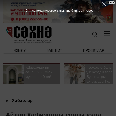
5
Автоматическое закрытие баннера через
ЯЗЫЛУ
БАШ БИТ
ПРОЕКТЛАР
«Диварлар ни
«Бәхетле булу
сөйли?» - Тукай
үзебездән тора».
музеена 40 ел!
Буа театры
актрисасы Гөлна
Гыйззәтуллина-
Гатауллина белә
әңгәмә
Хәбәрләр
Айдар Хафизовны соңгы юлга