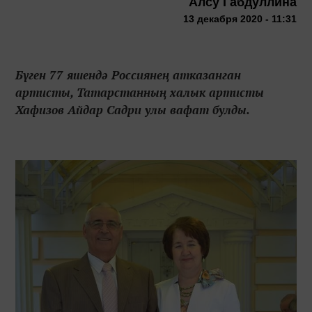
Алсу Габдуллина
13 декабря 2020 - 11:31
Бүген 77 яшендә Россиянең атказанган
артисты, Татарстанның халык артисты
Хафизов Айдар Садри улы вафат булды.