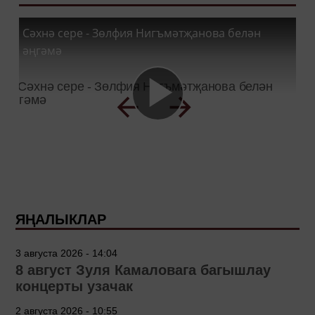
Сәхнә сере - Зөлфия Нигъмәтҗанова белән
әңгәмә
ЯҢАЛЫКЛАР
3 августа 2026 - 14:04
8 август Зуля Камаловага багышлау
концерты узачак
2 августа 2026 - 10:55