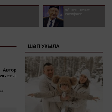
«Артист сүзе»
сәхифәсе
ШӘП УКЫЛА
Автор
20 - 21:20
ул