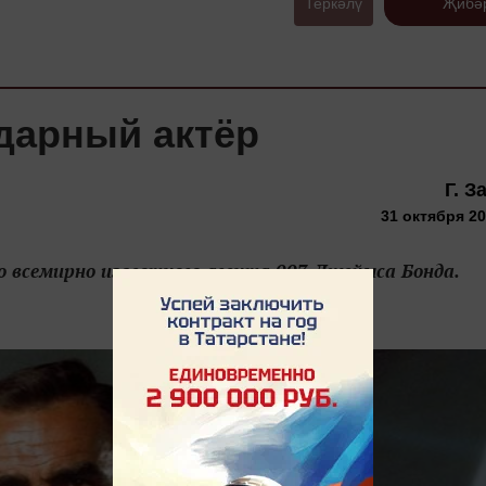
Теркәлү
Җибә
ндарный актёр
Г. З
31 октября 20
о всемирно известного агента 007 Джеймса Бонда.