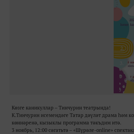
Көзге каникуллар – Тинчурин театрында!
К.Тинчурин исемендәге Татар дәүләт драма һәм ко
көннәренә, кызыклы программа тәкъдим итә.
3 ноябрь, 12:00 сәгатьтә –
«
Шүрәле-online
»
спектак