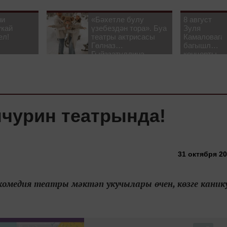
ни
«Бәхетле булу
8 август
укай
үзебездән тора». Буа
Зуля
ел!
театры актрисасы
Камаловага
Гөлназ
багышлау
Гыйззәтуллина-
концерты
Гатауллина белән
узачак
әңгәмә
нчурин театрында!
31 октября 20
комедия театры мәктәп укучылары өчен, көзге каник