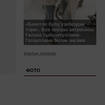
«Бәхетле булу үзебездән
тора». Буа театры актрисасы
Гөлназ Гыйззәтуллина-
Гатауллина белән әңгәмә
Барлык язмалар
ФОТО