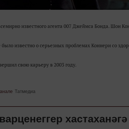
 всемирно известного агента 007 Джеймса Бонда. Шон К
 было известно о серьезных проблемах Коннери со здор
вершил свою карьеру в 2003 году.
канале
Татмедиа
варценеггер хастаханәгә