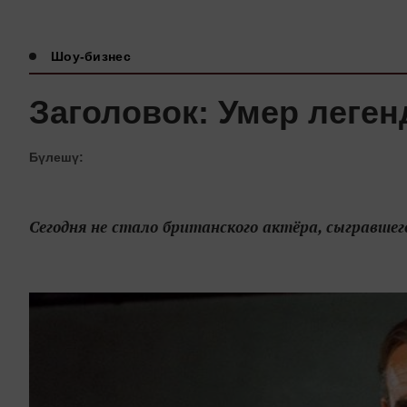
Шоу-бизнес
Заголовок: Умер леге
Бүлешү:
Сегодня не стало британского актёра, сыгравшег