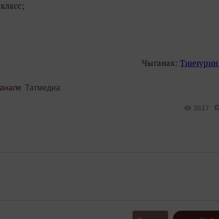
класс;
Чыганак:
Тинчурин
канале
Татмедиа
3517