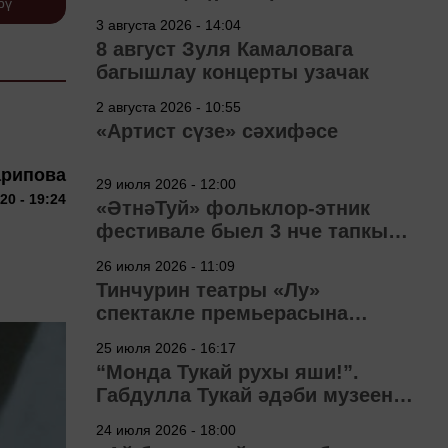
рү
3 августа 2026 - 14:04
8 август Зуля Камаловага
багышлау концерты узачак
2 августа 2026 - 10:55
«Артист сүзе» сәхифәсе
арипова
29 июля 2026 - 12:00
20 - 19:24
«ӘтнәТуй» фольклор-этник
фестивале быел 3 нче тапкыр
узачак
26 июля 2026 - 11:09
Тинчурин театры «Лу»
спектакле премьерасына
әзерләнә
25 июля 2026 - 16:17
“Монда Тукай рухы яши!”.
Габдулла Тукай әдәби музеена
40 ел
24 июля 2026 - 18:00