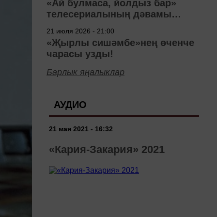
«Ай булмаса, йолдыз бар»
телесериалының дәвамы
төшерелә!
21 июля 2026 - 21:00
«Җырлы сишәмбе»нең өченче
чарасы узды!
Барлык яңалыклар
АУДИО
21 мая 2021 - 16:32
«Кария-Закария» 2021