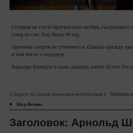
Сегодня не стало британского актёра, сыгравшего
умер во сне. Ему было 90 год.
Причина смерти не уточняется. Однако прежде уже
в том числе с сердцем.
Карьера Коннери в кино длилась почти 50 лет. Он з
Следите за самым важным и интересным в
Telegram-
Шоу-бизнес
Заголовок: Арнольд Ш