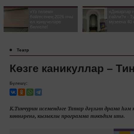
«Үз телем»
«Диварлар 
бәйгесенең 2026 нчы
сөйли?» - Т
ел җиңүчеләре
музеена 40 
билгеле!
Театр
Көзге каникуллар – Ти
Бүлешү:
К.Тинчурин исемендәге Татар дәүләт драма һәм 
көннәренә, кызыклы программа тәкъдим итә.