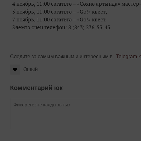
4 ноябрь, 11:00 сәгатьтә –
«
Сәхнә артында
»
мастер-
5 ноябрь, 11:00 сәгатьтә –
«
Go!
»
квест;
7 ноябрь, 11:00 сәгатьтә –
«
Go!
»
квест.
Элемтә өчен телефон: 8 (843) 236-53-43.
Следите за самым важным и интересным в
Telegram-
Ошый
Комментарий юк