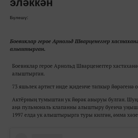
эләккән
Бүлешү:
Боевиклар герое Арнольд Шварценеггер хастахан
алыштырган.
Боевиклар герое Арнольд Шварценеггер хастаханә
алыштырган.
73 яшьлек артист инде җиденче тапкыр йөрәгенә 
Актёрның тумыштан ук йөрәк авыруы булган. Шуңа
аңа пульмональ клапанны алыштыру буенча уңышл
1997 елда ук алыштырырга туры килгән, әмма хәз