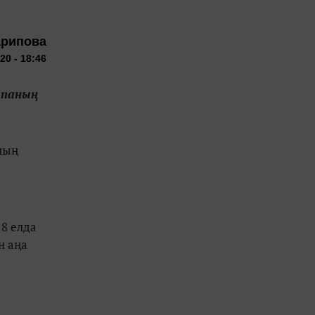
арипова
20 - 18:46
апаның
ның
8 елда
н аңа