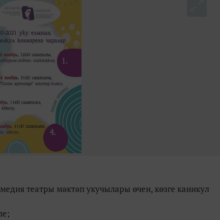
медия театры мәктәп укучылары өчен, көзге каникул
ле;