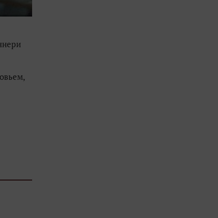
оннери
овьем,