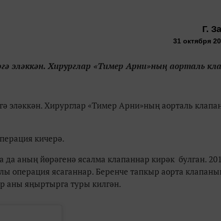
Г. З
31 октября 20
әгә эләккән. Хирурглар «Тимер Арни»ның аорталь кл
гә эләккән. Хирурглар
«
Тимер Арни
»
ның аорталь клапа
операция кичерә.
 да аның йөрәгенә ясалма клапаннар кирәк булган. 201
ы операция ясаганнар. Беренче тапкыр аорта клапаны
ер аны яңыртырга туры килгән.