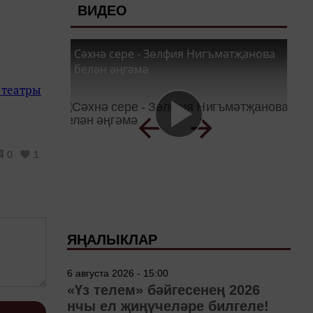
ВИДЕО
Сәхнә сере - Зөлфия Нигъмәтҗанова
белән әңгәмә
 театры
0
1
ЯҢАЛЫКЛАР
6 августа 2026 - 15:00
«Үз телем» бәйгесенең 2026
нчы ел җиңүчеләре билгеле!