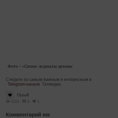
Фото – «Сәхнә» журналы архивы
Следите за самым важным и интересным в
Telegram-канале
Татмедиа
Ошый
1321
0
1
Комментарий юк