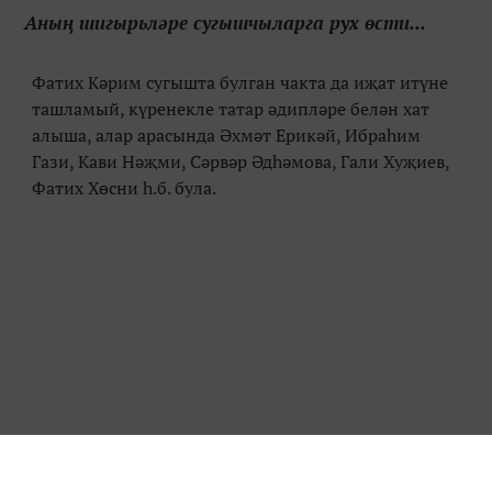
Аның шигырьләре сугышчыларга рух өсти...
Фатих Кәрим сугышта булган чакта да иҗат итүне
ташламый, күренекле татар әдипләре белән хат
алыша, алар арасында Әхмәт Ерикәй, Ибраһим
Гази, Кави Нәҗми, Сәрвәр Әдһәмова, Гали Хуҗиев,
Фатих Хөсни һ.б. була.