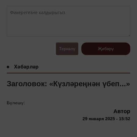
Теркәлү
Җибәрү
Хәбәрләр
Заголовок: «Күзләреңнән үбеп...»
Бүлешү:
Автор
29 января 2025 - 15:52