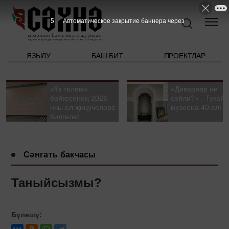
4
Автоматическое закрытие баннера через
ЯЗЫЛУ
БАШ БИТ
ПРОЕКТЛАР
«Үз телем»
«Диварлар ни
бәйгесенең 2026
сөйли?» - Тукай
нчы ел җиңүчеләре
музеена 40 ел!
билгеле!
Сәнгать бакчасы
Таныйсызмы?
Бүлешү: