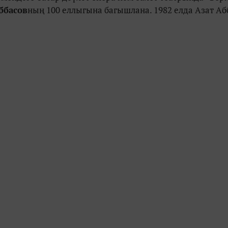
ббасов
ның 100 еллыгына багышлана. 1982 елда Азат Аб