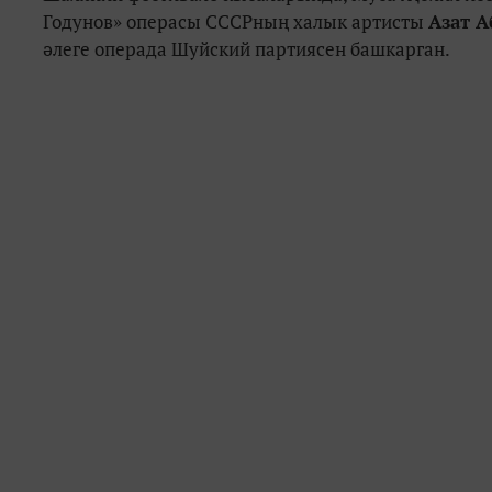
Годунов» операсы СССРның халык артисты
Азат А
әлеге операда Шуйский партиясен башкарган.