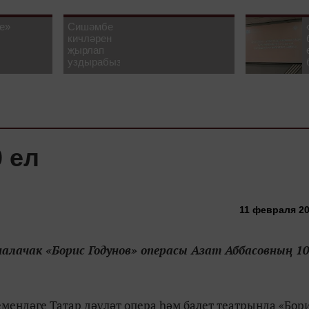
е»
Сишәмбе
кичләрен
җырлап
уздырабыз!
0 ел
11 февраля 20
алачак «Борис Годунов» операсы Азат Аббасовның 1
ендәге Татар дәүләт опера һәм балет театрында «Бор