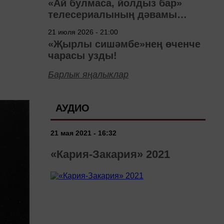
«Ай булмаса, йолдыз бар»
телесериалының дәвамы
төшерелә!
21 июля 2026 - 21:00
«Җырлы сишәмбе»нең өченче
чарасы узды!
Барлык яңалыклар
АУДИО
21 мая 2021 - 16:32
«Кария-Закария» 2021