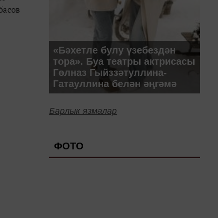
басов
«Бәхетле булу үзебездән
тора». Буа театры актрисасы
Гөлназ Гыйззәтуллина-
Гатауллина белән әңгәмә
Барлык язмалар
ФОТО