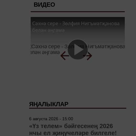
ВИДЕО
Сәхнә сере - Зөлфия Нигъмәтҗанова
белән әңгәмә
ЯҢАЛЫКЛАР
6 августа 2026 - 15:00
«Үз телем» бәйгесенең 2026
нчы ел җиңүчеләре билгеле!