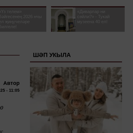
«Үз телем»
«Диварлар ни
бәйгесенең 2026 нчы
сөйли?» - Тукай
ел җиңүчеләре
музеена 40 ел!
билгеле!
ШӘП УКЫЛА
Автор
25 - 11:05
00
ис