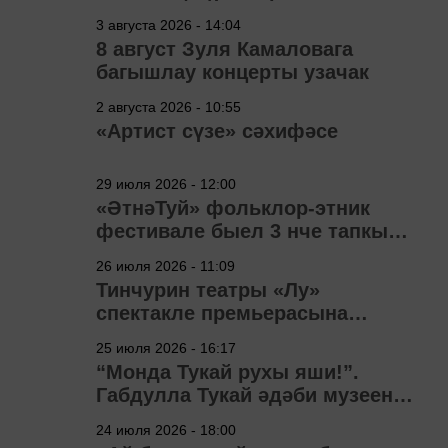
3 августа 2026 - 14:04
8 август Зуля Камаловага
багышлау концерты узачак
2 августа 2026 - 10:55
«Артист сүзе» сәхифәсе
29 июля 2026 - 12:00
«ӘтнәТуй» фольклор-этник
фестивале быел 3 нче тапкыр
узачак
26 июля 2026 - 11:09
Тинчурин театры «Лу»
спектакле премьерасына
әзерләнә
25 июля 2026 - 16:17
“Монда Тукай рухы яши!”.
Габдулла Тукай әдәби музеена
40 ел
24 июля 2026 - 18:00