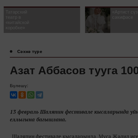
Татарский
«Артист сүз
театр в
сәхифәсе
«китайской
коробке»
Сәхнә түре
Азат Аббасов тууга 10
Бүлешү:
13 февраль Шаляпин фестивале кысаларында уйн
еллыгына багышлана.
Шаляпин фестивале кысаларында, Муса Җәлил исем