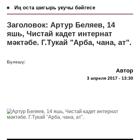
Иң оста шигырь укучы бәйгесе
Заголовок: Артур Беляев, 14
яшь, Чистай кадет интернат
мәктәбе. Г.Тукай "Арба, чана, ат".
Бүлешү:
Автор
3 апреля 2017 - 13:30