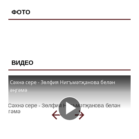
ФОТО
ВИДЕО
Сәхнә сере - Зөлфия Нигъмәтҗанова белән
әңгәмә