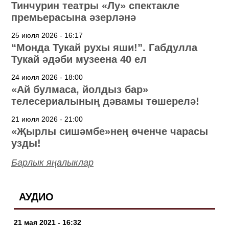
Тинчурин театры «Лу» спектакле
премьерасына әзерләнә
25 июля 2026 - 16:17
“Монда Тукай рухы яши!”. Габдулла
Тукай әдәби музеена 40 ел
24 июля 2026 - 18:00
«Ай булмаса, йолдыз бар»
телесериалының дәвамы төшерелә!
21 июля 2026 - 21:00
«Җырлы сишәмбе»нең өченче чарасы
узды!
Барлык яңалыклар
АУДИО
21 мая 2021 - 16:32