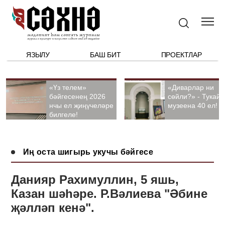
ЯЗЫЛУ
БАШ БИТ
ПРОЕКТЛАР
«Үз телем»
«Диварлар ни
бәйгесенең 2026
сөйли?» - Тукай
нчы ел җиңүчеләре
музеена 40 ел!
билгеле!
Иң оста шигырь укучы бәйгесе
Данияр Рахимуллин, 5 яшь,
Казан шәһәре. Р.Вәлиева "Әбине
җәлләп кенә".