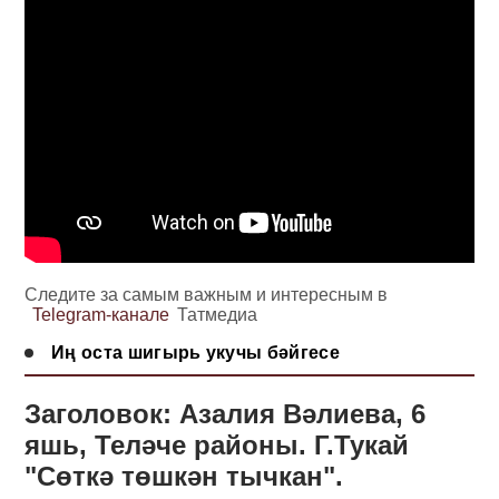
Следите за самым важным и интересным в
Telegram-канале
Татмедиа
Иң оста шигырь укучы бәйгесе
Заголовок: Азалия Вәлиева, 6
яшь, Теләче районы. Г.Тукай
"Сөткә төшкән тычкан".