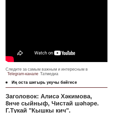
Следите за самым важным и интересным в
Telegram-канале
Татмедиа
Иң оста шигырь укучы бәйгесе
Заголовок: Алисә Хәкимова,
8нче сыйныф, Чистай шәһәре.
Г.Тукай "Кышкы кич".