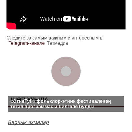
Следите за самым важным и интересным в
Telegram-канале
Татмедиа
ШӘП УКЫЛА
«ӘтнәТуй» фольклор-этник фестиваленең
төгәл программасы билгеле булды
Барлык язмалар