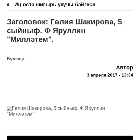
Иң оста шигырь укучы бәйгесе
Заголовок: Гөлия Шакирова, 5
сыйныф. Ф Яруллин
"Милләтем".
Бүлешү:
Автор
3 апреля 2017 - 13:34