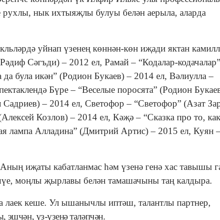
е рухлы, нык ихтыяҗлы булуы белән аерыла, аларда
кльләрдә уйнап үзенең көннән-көн иҗади яктан камил
Рәдиф Сәгъди) – 2012 ел, Рамай – “Кодалар-кодачалар
 да була икән” (Родион Букаев) – 2014 ел, Вәлиулла –
спектаклендә Бүре – “Веселые поросята” (Родион Букаев
 Садриев) – 2014 ел, Светофор – “Светофор” (Азат За
Алексей Козлов) – 2014 ел, Кәҗә – “Сказка про то, как.
ая лампа Алладина” (Дмитрий Артис) – 2015 ел, Куян –
. Аның иҗаты кабатланмас һәм үзенә генә хас тавышы 
әшүе, моңлы җырлавы белән тамашачыны таң калдыра.
 лаек кеше. Ул ышанычлы иптәш, талантлы партнер,
, э
шчән, үз-үзенә таләпчән
.