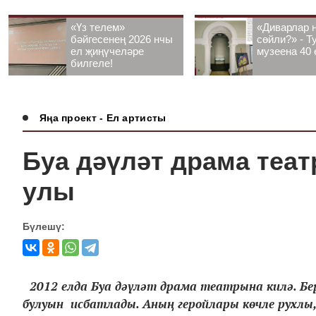
«Үз телем»
«Диварлар 
бәйгесенең 2026 нчы
сөйли?» - Т
ел җиңүчеләре
музеена 40 
билгеле!
Яңа проект - Ел артисты
Буа дәүләт драма теа
улы
Бүлешү:
2012 елда Буа дәүләт драма театрына килә. Бе
булуын исбатлады. Аның геройлары көчле рухлы,