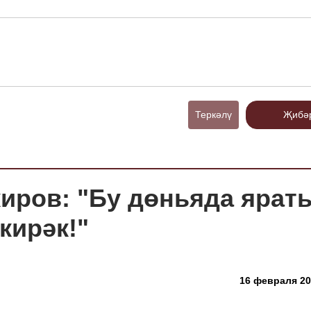
Теркәлү
Җибә
киров: "Бу дөньяда ярат
кирәк!"
16 февраля 201