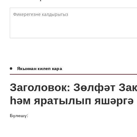
Якыннан килеп кара
Заголовок: Зөлфәт За
һәм яратылып яшәргә 
Бүлешү: