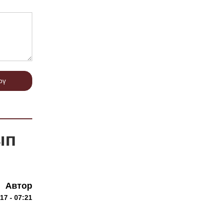
рү
ып
Автор
7 - 07:21