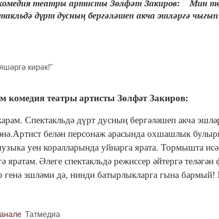
м комедия театры артисты Зөлфәт Закиров: Мин т
ктакльдә дүрт дусның бергәләшеп акча эшләргә чыгып
әм комедия театры
артисты Зөлфәт Закиров:
арам. Спектакльдә дүрт дусның бергәләшеп акча эшлә
әнә.
Артист белән персонаж арасында охшашлык булыр
 музыка уен коралларында уйнарга ярата. Тормышта исә
гә яратам.
Әлеге спектакльдә режиссер әйтергә теләгән
р генә эшләми дә, нинди батырлыкларга гына бармый!
канале
Татмедиа