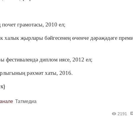
почет грамотасы, 2010 ел;
ык халык җырлары бәйгесенең өченче дәрәҗәдәге прем
ы фестивалендә диплом иясе, 2012 ел;
трлыгының рәхмәт хаты, 2016.
lex}
канале
Татмедиа
2191