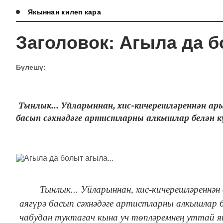
Якыннан килеп кара
Заголовок: Агыла да б
Бүлешү:
Тынлык... Уйларыннан, хис-кичерешләреннән ар
басып сәхнәдәге артистларны алкышлар белән кү
Тынлык... Уйларыннан, хис-кичерешләреннә
аягүрә басып сәхнәдәге артистларны алкышлар б
чабудан туктагач кына уч төпләремнең уттай я