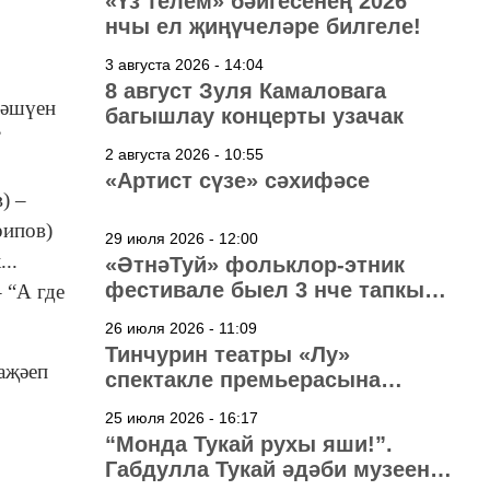
«Үз телем» бәйгесенең 2026
нчы ел җиңүчеләре билгеле!
3 августа 2026 - 14:04
8 август Зуля Камаловага
ләшүен
багышлау концерты узачак
”
2 августа 2026 - 10:55
«Артист сүзе» сәхифәсе
) –
рипов)
29 июля 2026 - 12:00
..
«ӘтнәТуй» фольклор-этник
фестивале быел 3 нче тапкыр
 “А где
узачак
26 июля 2026 - 11:09
Тинчурин театры «Лу»
гаҗәеп
спектакле премьерасына
әзерләнә
25 июля 2026 - 16:17
“Монда Тукай рухы яши!”.
Габдулла Тукай әдәби музеена