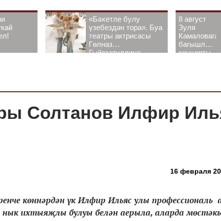
ни
«Бәхетле булу
8 август
укай
үзебездән тора». Буа
Зуля
ел!
театры актрисасы
Камаловага
Гөлназ
багышлау
Гыйззәтуллина-
концерты
Гатауллина белән
узачак
әңгәмә
тры Солтанов Илфир Иль
16 февраля 201
ренче көннәрдән үк Илфир Ильяс улы профессиональ
 нык ихтыяҗлы булуы белән аерыла, аларда мөстәкы