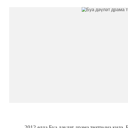
2012 елда Буа дәүләт драма театрына килә.