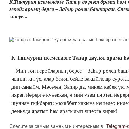
К.Тинчурин исемендәге Татар дәүләт драма һә
геройларның берсе – Заһир ролен башкарам. Спе
китүе...
К.Тинчурин исемендәге Татар дәүләт драма һ
Мин төп геройларның берсе – Заһир ролен башк
чыгып китүе, алар белән бәйле вакыйгалар сурәтл
дип саныйм. Мәсәлән, Заһир да, минем кебек үк,
ияреп йөрергә күнеккән, ә мин үзем ияртеп йөрер
шуннан гыйбарәт: мәхәббәт хакына кешеләр нилә
дөньяда яратып һәм яратылып яшәргә кирәк!
Следите за самым важным и интересным в
Telegram-