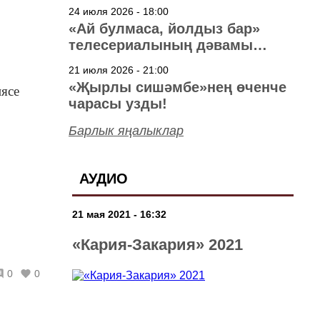
40 ел
24 июля 2026 - 18:00
«Ай булмаса, йолдыз бар»
телесериалының дәвамы
төшерелә!
21 июля 2026 - 21:00
«Җырлы сишәмбе»нең өченче
иясе
чарасы узды!
Барлык яңалыклар
АУДИО
21 мая 2021 - 16:32
«Кария-Закария» 2021
0
0