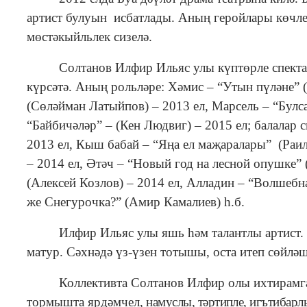
артист булуын исбатлады. Аны
ң геройлары көчл
мөстәкыйл
ь
лек сизелә.
Солтанов Илфир Ильяс улы күптөрле спекта
күрсәтә. Аның рольләре: Хәмис – “Утын пүләне” (
(Сөләйман Латыйпов) – 2013 ел, Марсель – “Булса
“Байбичәләр” – (Кен Людвиг) – 2015 ел; балалар 
2013 ел, Кыш бабай – “Яңа ел маҗаралары” (Раил
– 2014 ел, Әтәч – “Новый год на лесной опушке” (
(Алексей Козлов) – 2014 ел, Алладин – “Волшебн
же
Снегурочка?” (Амир Камалиев) һ.б.
Илфир Ил
ь
яс улы яшь һәм талантлы артист
матур. Сәхнәдә үз-үзен тотышы, оста итеп сөйл
Коллективта Солтанов Илфир олы ихтирамга
тормышта ярдәмчел,
намуслы, тәртипле, игътибарлы