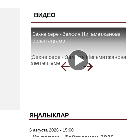
ВИДЕО
Сәхнә сере - Зөлфия Нигъмәтҗанова
белән әңгәмә
ЯҢАЛЫКЛАР
6 августа 2026 - 15:00
ь