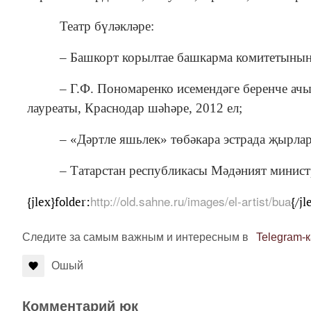
Театр бүләкләре:
– Башкорт корылтае башкарма комитетының 
– Г.Ф. Пономаренко исемендәге беренче ач
лауреаты, Краснодар шәһәре, 2012 ел;
–
«Дәртле яшьлек»
төбәкара эстрада җырлар
– Татарстан республикасы Мәдәният минис
http://old.sahne.ru/images/el-artist/bua
{jlex}folder:
{/j
Следите за самым важным и интересным в
Telegram-
Ошый
Комментарий юк