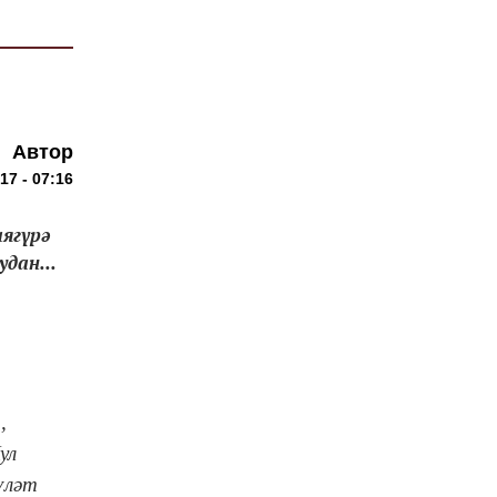
Автор
7 - 07:16
ягүрә
дан...
,
ул
үләт