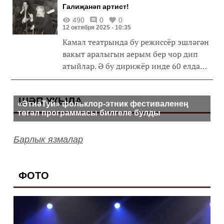
Галиҗанәп артист!
490
0
0
12 октября 2025 - 10:35
Камал театрында бу режиссёр эшләгән
вакыт аралыгын аерым бер чор дип
атыйлар. Ә бу дирижёр инде 60 елдан
артык гомерен театрга багышлый!
ШӘП УКЫЛА
«ӘтнәТуй» фольклор-этник фестиваленең
төгәл программасы билгеле булды
Барлык язмалар
ФОТО