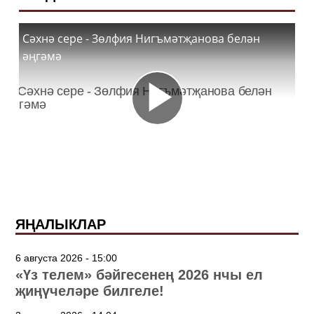
Сәхнә сере - Зөлфия Нигъмәтҗанова белән
әңгәмә
ЯҢАЛЫКЛАР
6 августа 2026 - 15:00
«Үз телем» бәйгесенең 2026 нчы ел
җиңүчеләре билгеле!