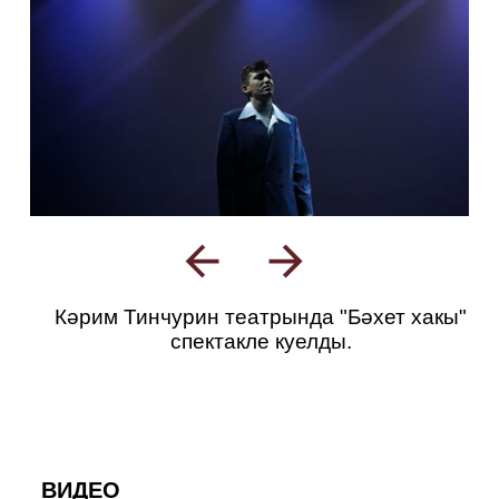
Кәрим Тинчурин театрында "Бәхет хакы"
спектакле куелды.
ВИДЕО