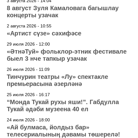
3 августа 2026 - 14:04
8 август Зуля Камаловага багышлау
концерты узачак
2 августа 2026 - 10:55
«Артист сүзе» сәхифәсе
29 июля 2026 - 12:00
«ӘтнәТуй» фольклор-этник фестивале
быел 3 нче тапкыр узачак
26 июля 2026 - 11:09
Тинчурин театры «Лу» спектакле
премьерасына әзерләнә
25 июля 2026 - 16:17
“Монда Тукай рухы яши!”. Габдулла
Тукай әдәби музеена 40 ел
24 июля 2026 - 18:00
«Ай булмаса, йолдыз бар»
телесериалының дәвамы төшерелә!