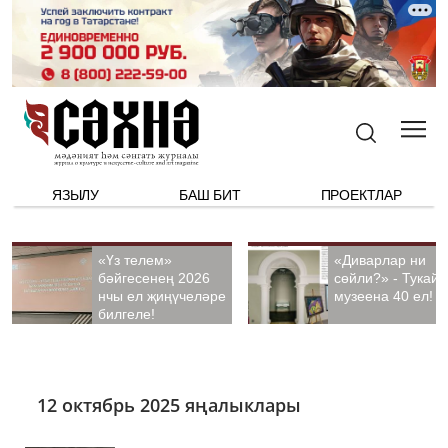
ЯЗЫЛУ
БАШ БИТ
ПРОЕКТЛАР
«Үз телем»
«Диварлар ни
бәйгесенең 2026
сөйли?» - Тукай
нчы ел җиңүчеләре
музеена 40 ел!
билгеле!
12 октябрь 2025 яңалыклары