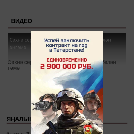
ВИДЕО
Сәхнә сере - Зөлфия Нигъмәтҗанова белән
әңгәмә
ЯҢАЛЫКЛАР
6 августа 2026 - 15:00