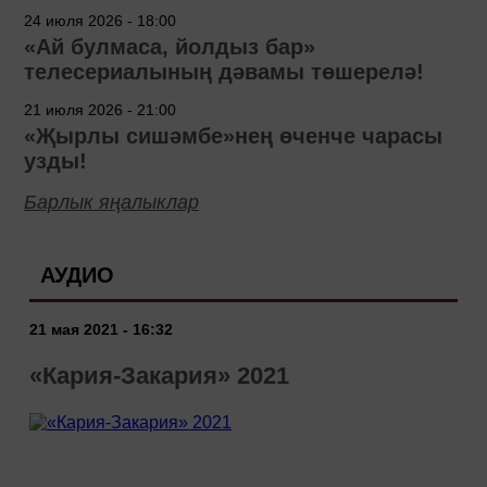
24 июля 2026 - 18:00
«Ай булмаса, йолдыз бар»
телесериалының дәвамы төшерелә!
21 июля 2026 - 21:00
«Җырлы сишәмбе»нең өченче чарасы
узды!
Барлык яңалыклар
АУДИО
21 мая 2021 - 16:32
«Кария-Закария» 2021