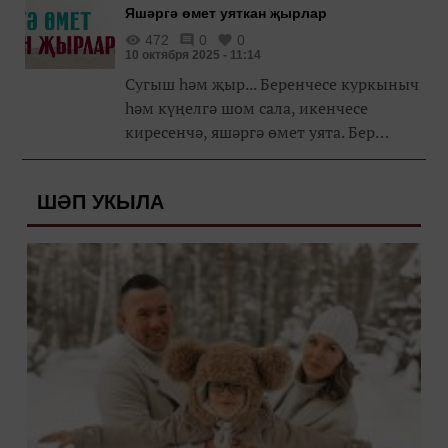
Яшәргә өмет уяткан җырлар
472
0
0
10 октября 2025 - 11:14
Сугыш һәм җыр... Беренчесе куркыныч
һәм күңелгә шом сала, икенчесе
киресенчә, яшәргә өмет уята. Бер
караганда, мәгънәләре буенча капма-
каршы бу ике сүз бер-берсенә туры
ШӘП УКЫЛА
килми, сугыш афәтендә җыр-биюләр
күзгә дә күренмәгәндер кебек. Әмма
нәкь менә күңелне күтәрүче, Җиңүгә
өндәгән сәнгать әсәрләре бик күпләргә
авыр вакытларда югалып калмаска
ярдәм иткән. Сугышчыларның күкрәк
кесәсендә туганнарының
фоторәсемнәре белән фронт җырлары
да сакланган. Үз чыгышлары белән
аларга җиңүгә омтылыш тойгылары
уяткан, көрәшкә өндәгән Татар дәүләт