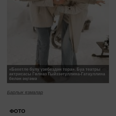
филармониясе артистларының шәхси
архивлары, истәлек-кулъязмалары шул
хакта сөйли.
«Бәхетле булу үзебездән тора». Буа театры
актрисасы Гөлназ Гыйззәтуллина-Гатауллина
белән әңгәмә
Барлык язмалар
ФОТО