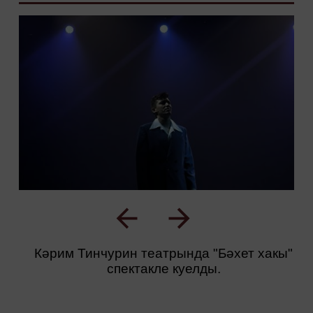
Кәрим Тинчурин театрында "Бәхет хакы"
спектакле куелды.