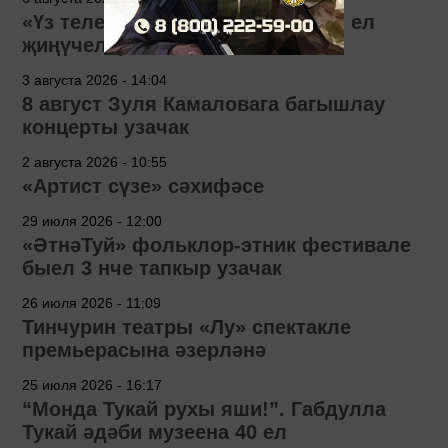
«Үз телем» бәйгесенең 2026 нчы ел
җиңүчеләре билгеле!
3 августа 2026 - 14:04
8 август Зуля Камаловага багышлау
концерты узачак
2 августа 2026 - 10:55
«Артист сүзе» сәхифәсе
29 июля 2026 - 12:00
«ӘтнәТуй» фольклор-этник фестивале
быел 3 нче тапкыр узачак
26 июля 2026 - 11:09
Тинчурин театры «Лу» спектакле
премьерасына әзерләнә
25 июля 2026 - 16:17
“Монда Тукай рухы яши!”. Габдулла
Тукай әдәби музеена 40 ел