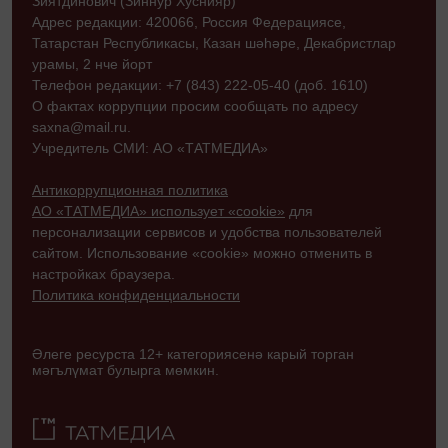
Зиятдинович (Зиннур Хуснияр)
Адрес редакции: 420066, Россия Федерациясе,
Татарстан Республикасы, Казан шәһәре, Декабристлар
урамы, 2 нче йорт
Телефон редакции: +7 (843) 222-05-40 (доб. 1610)
О фактах коррупции просим сообщать по адресу
saxna@mail.ru.
Учредитель СМИ: АО «ТАТМЕДИА»
Антикоррупционная политика
АО «ТАТМЕДИА» использует «cookie»
для
персонализации сервисов и удобства пользователей
сайтом. Использование «cookie» можно отменить в
настройках браузера.
Политика конфиденциальности
Әлеге ресурста 12+ категориясенә карый торган
мәгълүмат булырга мөмкин.