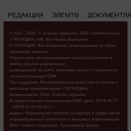
РЕДАКЦИЯ
ЭЛЕМТӘ
ДОКУМЕНТЛ
© 2011 - 2026. © «Сәхнә» журналы, 2020. Гамәлгә куючы:
«ТАТМЕДИА» АҖ. Все права защищены.
© ТАТМЕДИА. Все материалы, размещенные на сайте,
защищены законом.
Перепечатка, воспроизведение и распространение в
любом объеме информации,
размещенной на сайте, возможна только с письменного
согласия редакций СМИ.
При поддержке Республиканского агентства по печати и
массовым коммуникациям «ТАТМЕДИА».
Наименование СМИ: «Сәхнә» журналы
№ свидетельства о регистрации СМИ, дата: ЭЛ № ФС77
– 69870 от 29.05.2017 г.
выдано Федеральной службой по надзору в сфере связи,
информационных технологий и массовых коммуникаций
ФИО главного редактора: Хуснутдинов Зиннур