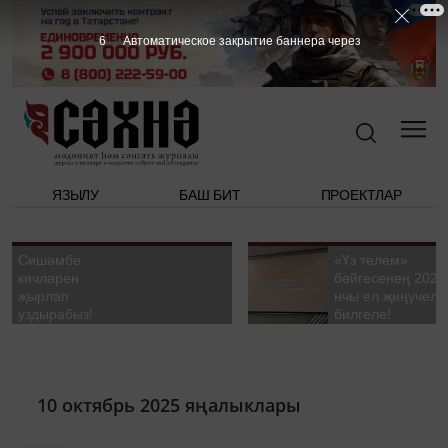
5
Автоматическое закрытие баннера через
ЯЗЫЛУ
БАШ БИТ
ПРОЕКТЛАР
Сишәмбе
«Үз телем»
кичләрен
бәйгесенең 2026
җырлап
нчы ел җиңүчелә
уздырабыз!
билгеле!
10 октябрь 2025 яңалыклары