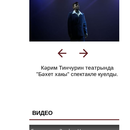
Кәрим Тинчурин театрында
"Бәхет хакы" спектакле куелды.
ВИДЕО