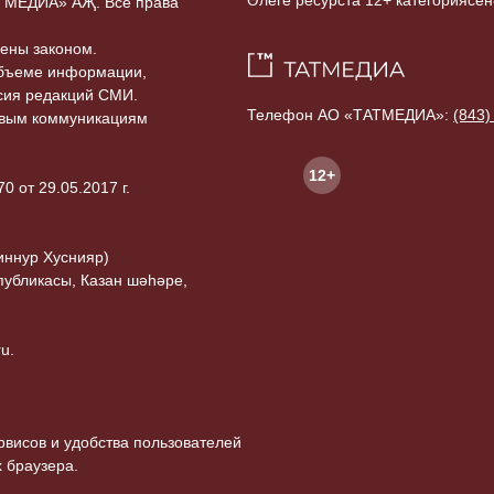
Әлеге ресурста 12+ категориясен
ТАТМЕДИА» АҖ. Все права
ены законом.
объеме информации,
асия редакций СМИ.
Телефон АО «ТАТМЕДИА»:
(843)
совым коммуникациям
12+
 от 29.05.2017 г.
иннур Хуснияр)
публикасы, Казан шәһәре,
u.
висов и удобства пользователей
 браузера.