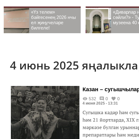
«Үз телем»
«Диварлар 
бәйгесенең 2026 нчы
сөйли?» - Т
ел җиңүчеләре
музеена 40 
билгеле!
4 июнь 2025 яңалыкл
Казан – сугышчылар
532
0
0
4 июня 2025 - 13:31
Сугышка кадәр һәм су
һәм 21 йортларда, XIX
мәркәзе булган урынна
препаратлары һәм меди