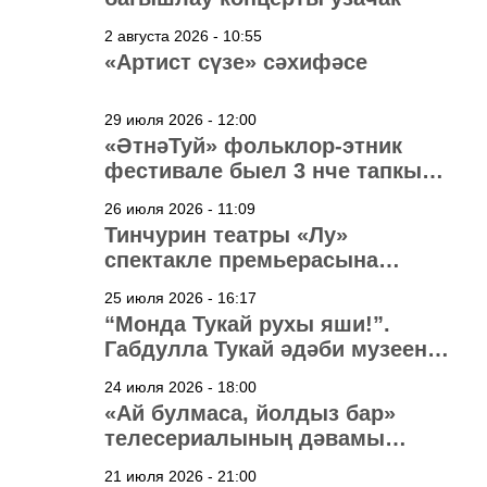
2 августа 2026 - 10:55
«Артист сүзе» сәхифәсе
29 июля 2026 - 12:00
«ӘтнәТуй» фольклор-этник
фестивале быел 3 нче тапкыр
узачак
26 июля 2026 - 11:09
Тинчурин театры «Лу»
спектакле премьерасына
әзерләнә
25 июля 2026 - 16:17
“Монда Тукай рухы яши!”.
Габдулла Тукай әдәби музеена
40 ел
24 июля 2026 - 18:00
«Ай булмаса, йолдыз бар»
телесериалының дәвамы
төшерелә!
21 июля 2026 - 21:00