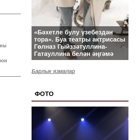
оң
«Бәхетле булу үзебездән
тора». Буа театры актрисасы
ены
Гөлназ Гыйззәтуллина-
Гатауллина белән әңгәмә
рон
Барлык язмалар
ФОТО