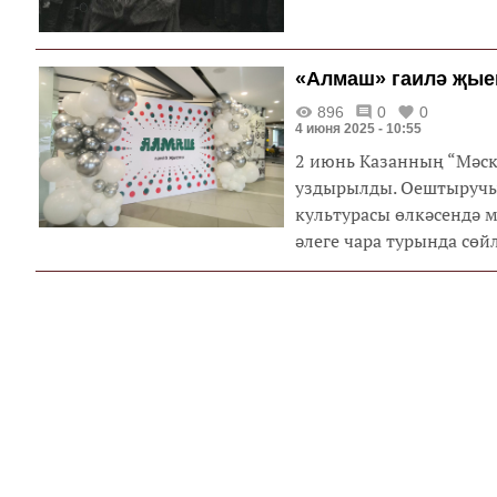
эшләнмәләре җитештерг
җитештерүне арттырырг
«Алмаш» гаилә җые
896
0
0
4 июня 2025 - 10:55
2 июнь Казанның “Мәск
уздырылды. Оештыручы
культурасы өлкәсендә м
әлеге чара турында сөй