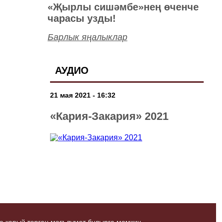
«Җырлы сишәмбе»нең өченче
чарасы узды!
Барлык яңалыклар
АУДИО
21 мая 2021 - 16:32
«Кария-Закария» 2021