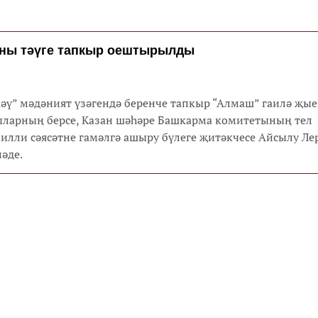
ән ике предприятие эшләгән. 1941 елның 22 июненнән с
а һәм үзгәртергә туры килгән.
ны тәүге тапкыр оештырылды
әү” мәдәният үзәгендә беренче тапкыр “Алмаш” гаилә җы
ларның берсе, Казан шәһәре Башкарма комитетының тел
илли сәясәтне гамәлгә ашыру бүлеге җитәкчесе Айсылу Ле
ләде.