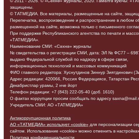
© 2011 - 2026. © «Сәхнә» журналы, 2020. Гамәлгә куючы: «
защищены.
© ТАТМЕДИА. Все материалы, размещенные на сайте, защищ
Перепечатка, воспроизведение и распространение в любом 
размещенной на сайте, возможна только с письменного согл
При поддержке Республиканского агентства по печати и мас
«ТАТМЕДИА».
Наименование СМИ: «Сәхнә» журналы
№ свидетельства о регистрации СМИ, дата: ЭЛ № ФС77 – 69870
выдано Федеральной службой по надзору в сфере связи,
информационных технологий и массовых коммуникаций
ФИО главного редактора: Хуснутдинов Зиннур Зиятдинович (З
Адрес редакции: 420066, Россия Федерациясе, Татарстан Рес
Декабристлар урамы, 2 нче йорт
Телефон редакции: +7 (843) 222-05-40 (доб. 1610)
О фактах коррупции просим сообщать по адресу saxna@mail.r
Учредитель СМИ: АО «ТАТМЕДИА»
Антикоррупционная политика
АО «ТАТМЕДИА» использует «cookie»
для персонализации сер
сайтом. Использование «cookie» можно отменить в настройках
Политика конфиденциальности