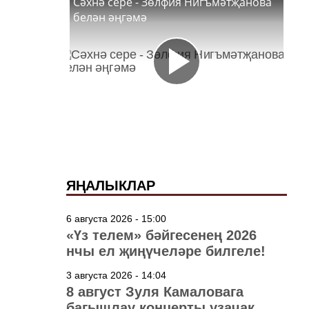
Сәхнә сере - Зөлфия Нигъмәтҗанова
белән әңгәмә
ЯҢАЛЫКЛАР
6 августа 2026 - 15:00
«Үз телем» бәйгесенең 2026
нчы ел җиңүчеләре билгеле!
3 августа 2026 - 14:04
8 август Зуля Камаловага
багышлау концерты узачак