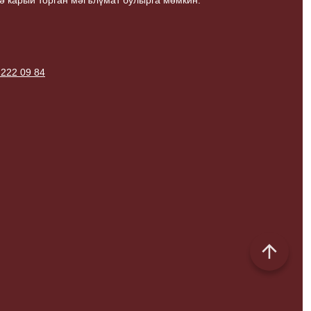
ә карый торган мәгълүмат булырга мөмкин.
 222 09 84