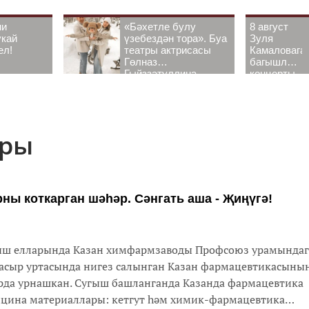
ни
«Бәхетле булу
8 август
укай
үзебездән тора». Буа
Зуля
ел!
театры актрисасы
Камаловага
Гөлназ
багышлау
Гыйззәтуллина-
концерты
Гатауллина белән
узачак
әңгәмә
ары
ны коткарган шәһәр. Сәнгать аша - Җиңүгә!
гыш елларында Казан химфармзаводы Профсоюз урамындаг
 гасыр уртасында нигез салынган Казан фармацевтикасыны
рда урнашкан. Сугыш башланганда Казанда фармацевтика
цина материаллары: кетгут һәм химик-фармацевтика