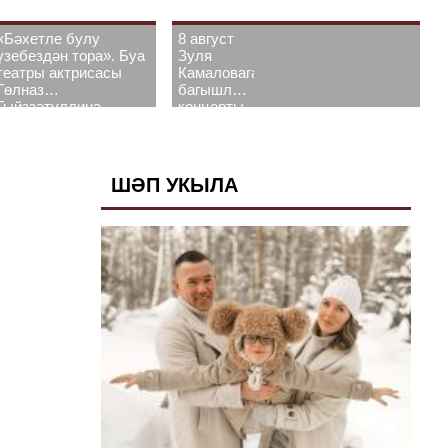
«Бәхетле булу
8 август
үзебездән тора». Буа
Зуля
театры актрисасы
Камаловага
Гөлназ
багышлау
Гыйззәтуллина-
концерты
Гатауллина белән
узачак
әңгәмә
ШӘП УКЫЛА