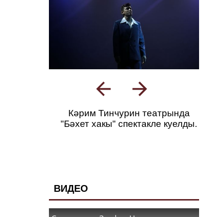
Кәрим Тинчурин театрында
"Бәхет хакы" спектакле куелды.
ВИДЕО