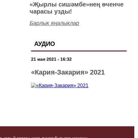
«Җырлы сишәмбе»нең өченче
чарасы узды!
Барлык яңалыклар
АУДИО
21 мая 2021 - 16:32
«Кария-Закария» 2021