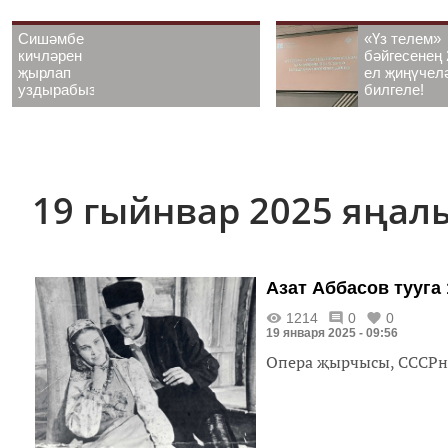
Сишәмбе
«Үз телем»
кичләрен
бәйгесенең 
җырлап
ел җиңүчел
уздырабыз!
билгеле!
19 гыйнвар 2025 яңа
Азат Аббасов тууга 
1214
0
0
19 января 2025 - 09:56
Опера җырчысы, СССРны