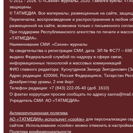
© 2011 - 2026. © «Сәхнә» журналы, 2020. Гамәлгә куючы: «
защищены.
© ТАТМЕДИА. Все материалы, размещенные на сайте, защищ
Перепечатка, воспроизведение и распространение в любом 
размещенной на сайте, возможна только с письменного согл
При поддержке Республиканского агентства по печати и мас
«ТАТМЕДИА».
Наименование СМИ: «Сәхнә» журналы
№ свидетельства о регистрации СМИ, дата: ЭЛ № ФС77 – 69870
выдано Федеральной службой по надзору в сфере связи,
информационных технологий и массовых коммуникаций
ФИО главного редактора: Хуснутдинов Зиннур Зиятдинович (З
Адрес редакции: 420066, Россия Федерациясе, Татарстан Рес
Декабристлар урамы, 2 нче йорт
Телефон редакции: +7 (843) 222-05-40 (доб. 1610)
О фактах коррупции просим сообщать по адресу saxna@mail.r
Учредитель СМИ: АО «ТАТМЕДИА»
Антикоррупционная политика
АО «ТАТМЕДИА» использует «cookie»
для персонализации сер
сайтом. Использование «cookie» можно отменить в настройках
Политика конфиденциальности