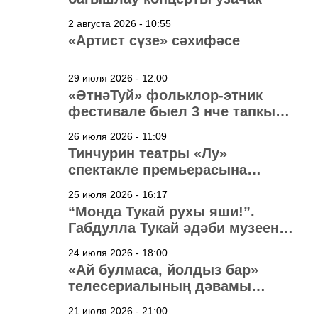
2 августа 2026 - 10:55
«Артист сүзе» сәхифәсе
29 июля 2026 - 12:00
«ӘтнәТуй» фольклор-этник
фестивале быел 3 нче тапкыр
узачак
26 июля 2026 - 11:09
Тинчурин театры «Лу»
спектакле премьерасына
әзерләнә
25 июля 2026 - 16:17
“Монда Тукай рухы яши!”.
Габдулла Тукай әдәби музеена
40 ел
24 июля 2026 - 18:00
«Ай булмаса, йолдыз бар»
телесериалының дәвамы
төшерелә!
21 июля 2026 - 21:00