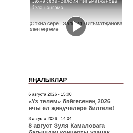
Сәхнә сере - Зөлфия Нигъмәтҗанова
белән әңгәмә
ЯҢАЛЫКЛАР
6 августа 2026 - 15:00
«Үз телем» бәйгесенең 2026
нчы ел җиңүчеләре билгеле!
3 августа 2026 - 14:04
8 август Зуля Камаловага
багышлау концерты узачак