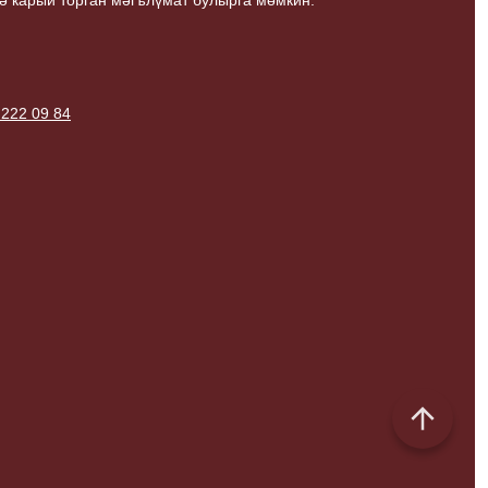
ә карый торган мәгълүмат булырга мөмкин.
 222 09 84