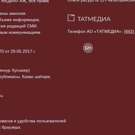
Әлеге ресурста 12+ категориясен
ТАТМЕДИА» АҖ. Все права
ены законом.
объеме информации,
асия редакций СМИ.
Телефон АО «ТАТМЕДИА»:
(843)
совым коммуникациям
12+
 от 29.05.2017 г.
иннур Хуснияр)
публикасы, Казан шәһәре,
u.
висов и удобства пользователей
 браузера.