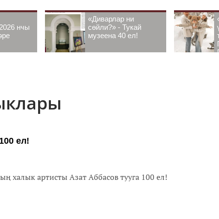
«Диварлар ни
2026 нчы
сөйли?» - Тукай
әре
музеена 40 ел!
лыклары
100 ел!
ң халык артисты Азат Аббасов тууга 100 ел!