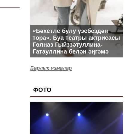
«Бәхетле булу үзебездән
тора». Буа театры актрисасы
Гөлназ Гыйззәтуллина-
Гатауллина белән әңгәмә
Барлык язмалар
ФОТО