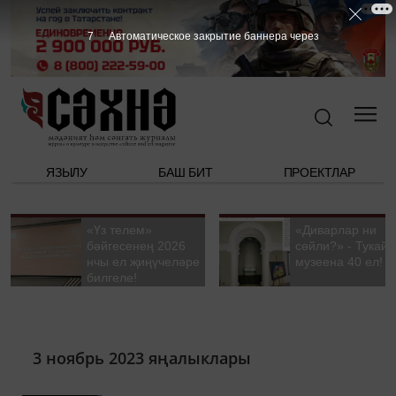
7
Автоматическое закрытие баннера через
ЯЗЫЛУ
БАШ БИТ
ПРОЕКТЛАР
«Үз телем»
«Диварлар ни
бәйгесенең 2026
сөйли?» - Тукай
нчы ел җиңүчеләре
музеена 40 ел!
билгеле!
3 ноябрь 2023 яңалыклары