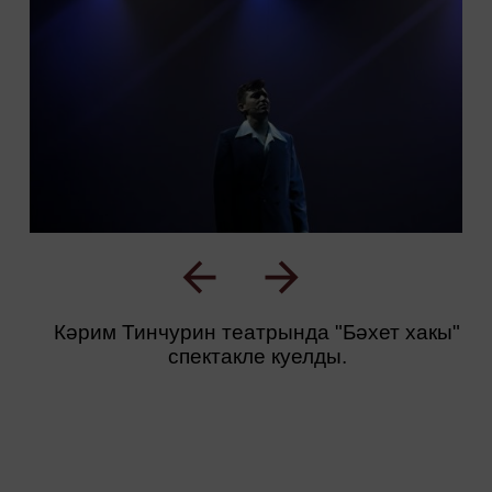
Кәрим Тинчурин театрында "Бәхет хакы"
спектакле куелды.