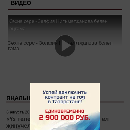
ВИДЕО
Сәхнә сере - Зөлфия Нигъмәтҗанова белән
әңгәмә
ЯҢАЛЫКЛАР
6 августа 2026 - 15:00
«Үз телем» бәйгесенең 2026 нчы ел
җиңүчеләре билгеле!