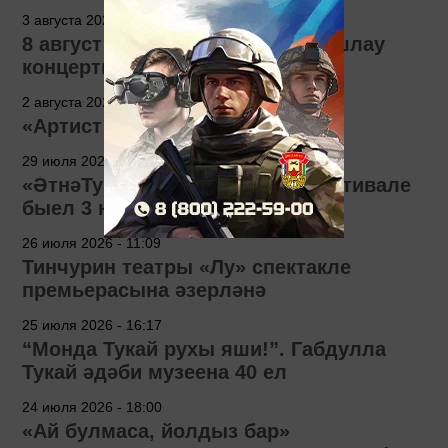
3 августа 2026 - 14:04
8 август Зуля Камаловага багышлау
концерты узачак
2 августа 2026 - 10:55
«Артист сүзе» сәхифәсе
29 июля 2026 - 12:00
«ӘтнәТуй» фольклор-этник фестивале
быел 3 нче тапкыр узачак
26 июля 2026 - 11:09
Тинчурин театры «Лу» спектакле
премьерасына әзерләнә
25 июля 2026 - 16:17
“Монда Тукай рухы яши!”. Габдулла
Тукай әдәби музеена 40 ел
24 июля 2026 - 18:00
«Ай булмаса, йолдыз бар»