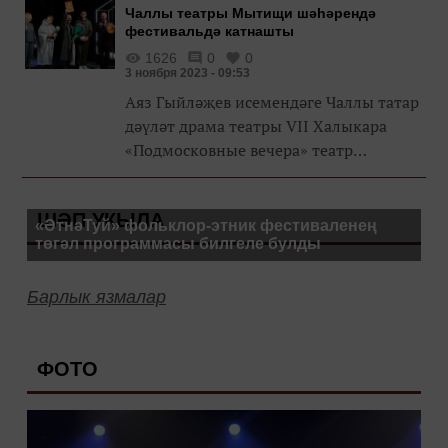
Чаллы театры Мытищи шәһәрендә
фестивальдә катнашты
1626
0
0
3 ноября 2023 - 09:53
Аяз Гыйләҗев исемендәге Чаллы татар
дәүләт драма театры VII Халыкара
«Подмосковные вечера» театр
фестивалендә катнашты.
ШӘП УКЫЛА
«ӘтнәТуй» фольклор-этник фестиваленең
төгәл программасы билгеле булды
Барлык язмалар
ФОТО