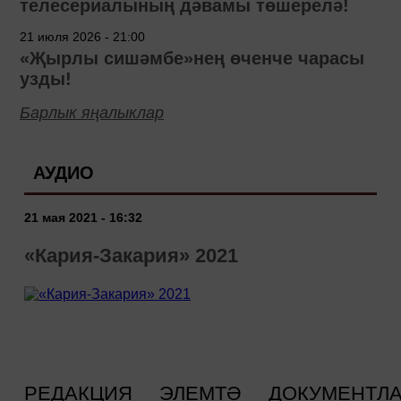
телесериалының дәвамы төшерелә!
21 июля 2026 - 21:00
«Җырлы сишәмбе»нең өченче чарасы
узды!
Барлык яңалыклар
АУДИО
21 мая 2021 - 16:32
«Кария-Закария» 2021
РЕДАКЦИЯ
ЭЛЕМТӘ
ДОКУМЕНТЛ