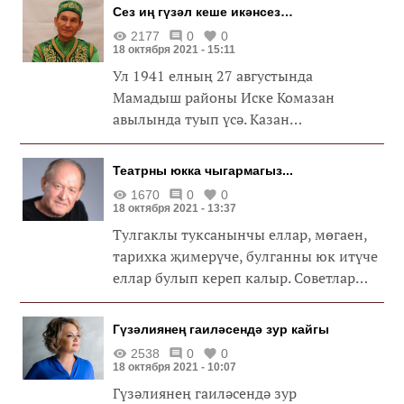
Сез иң гүзәл кеше икәнсез…
2177
0
0
18 октября 2021 - 15:11
Ул 1941 елның 27 августында
Мамадыш районы Иске Комазан
авылында туып үсә. Казан
консерваториясенең вокал бүлеген
тәмамлый.
Театрны юкка чыгармагыз...
1670
0
0
18 октября 2021 - 13:37
Тулгаклы туксанынчы еллар, мөгаен,
тарихка җимерүче, булганны юк итүче
еллар булып кереп калыр. Советлар
союзы дигән ил белән бергә, беренче
чиратта, әхлак бозылды, иман белән
Гүзәлиянең гаиләсендә зур кайгы
иван рифмалаша башлады.
2538
0
0
18 октября 2021 - 10:07
Гүзәлиянең гаиләсендә зур