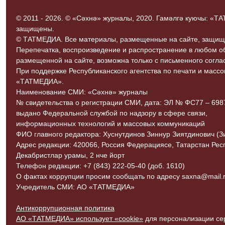
© 2011 - 2026. © «Сәхнә» журналы, 2020. Гамәлгә куючы: «
защищены.
© ТАТМЕДИА. Все материалы, размещенные на сайте, защищ
Перепечатка, воспроизведение и распространение в любом 
размещенной на сайте, возможна только с письменного согл
При поддержке Республиканского агентства по печати и мас
«ТАТМЕДИА».
Наименование СМИ: «Сәхнә» журналы
№ свидетельства о регистрации СМИ, дата: ЭЛ № ФС77 – 69870
выдано Федеральной службой по надзору в сфере связи,
информационных технологий и массовых коммуникаций
ФИО главного редактора: Хуснутдинов Зиннур Зиятдинович (З
Адрес редакции: 420066, Россия Федерациясе, Татарстан Рес
Декабристлар урамы, 2 нче йорт
Телефон редакции: +7 (843) 222-05-40 (доб. 1610)
О фактах коррупции просим сообщать по адресу saxna@mail.r
Учредитель СМИ: АО «ТАТМЕДИА»
Антикоррупционная политика
АО «ТАТМЕДИА» использует «cookie»
для персонализации сер