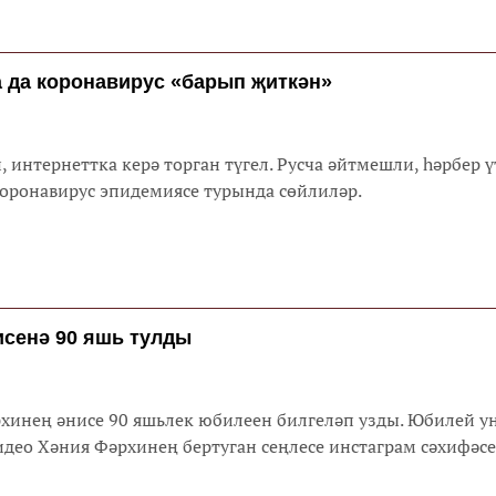
рдә генә, уллары ярышта вакытта, чишенү бүлмәсендә
л күтәрә. Чишенү бүлмәсендә башка кешеләр булу гына к
 баланың нервлары какшый, ул кабат үз-үзенә бикләнә,
 да коронавирус «барып җиткән»
мый.
, интернеттка керә торган түгел. Русча әйтмешли, һәрбер 
коронавирус эпидемиясе турында сөйлиләр.
исенә 90 яшь тулды
рхинең әнисе 90 яшьлек юбилеен билгеләп узды. Юбилей у
идео Хәния Фәрхинең бертуган сеңлесе инстаграм сәхифәс