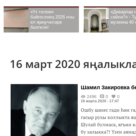
«Үз телем»
«Диварлар 
бәйгесенең 2026 нчы
сөйли?» - Т
ел җиңүчеләре
музеена 40 
билгеле!
16 март 2020 яңалыкл
Шамил Закировка б
2496
0
0
16 марта 2020 - 17:47
Ошбу шәхес гади һәм га
гасыр рухы коллыкта яш
Шулай булмаса, ягъни 
бу халыкка?! Үзен аяма