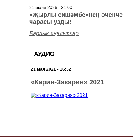
төшерелә!
21 июля 2026 - 21:00
«Җырлы сишәмбе»нең өченче
чарасы узды!
Барлык яңалыклар
АУДИО
21 мая 2021 - 16:32
«Кария-Закария» 2021