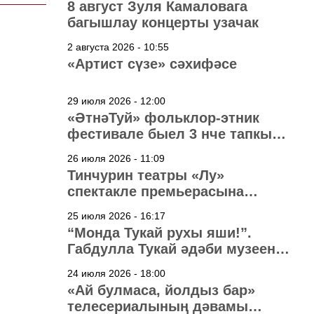
8 август Зуля Камаловага
багышлау концерты узачак
2 августа 2026 - 10:55
«Артист сүзе» сәхифәсе
29 июля 2026 - 12:00
«ӘтнәТуй» фольклор-этник
фестивале быел 3 нче тапкыр
узачак
26 июля 2026 - 11:09
Тинчурин театры «Лу»
спектакле премьерасына
әзерләнә
25 июля 2026 - 16:17
“Монда Тукай рухы яши!”.
Габдулла Тукай әдәби музеена
40 ел
24 июля 2026 - 18:00
«Ай булмаса, йолдыз бар»
телесериалының дәвамы