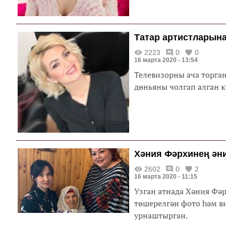
дәвам итә. Шушы көннә
Шарифуллин Айгөлгә ку
кала Айгөлне. Нәтиҗәдә
Татар артистларына
ярышларда катнаша ал
2223
0
0
16 марта 2020 - 13:54
Телевизорны ача торган
дөньяны чолгап алган 
Хәния Фәрхинең ән
2602
0
2
16 марта 2020 - 11:15
Узган атнада Хәния Фә
төшерелгән фото һәм в
урнаштырган.