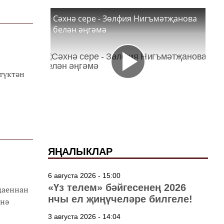
откарып
Сәхнә сере - Зөлфия Нигъмәтҗанова
белән әңгәмә
үтүктән
ЯҢАЛЫКЛАР
6 августа 2026 - 15:00
«Үз телем» бәйгесенең 2026
ңаеннан
нчы ел җиңүчеләре билгеле!
енә
3 августа 2026 - 14:04