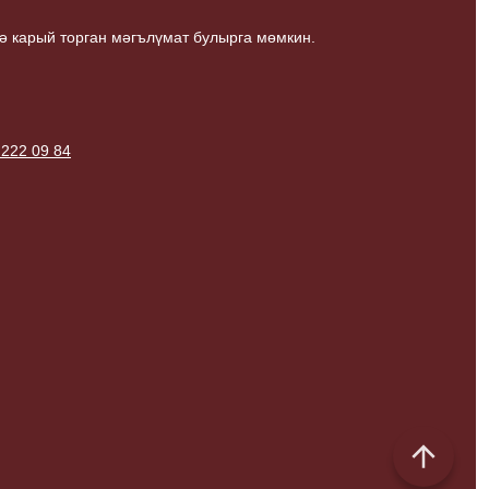
ә карый торган мәгълүмат булырга мөмкин.
 222 09 84