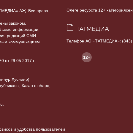
Әлеге ресурста 12+ категориясен
ТАТМЕДИА» АҖ. Все права
ены законом.
объеме информации,
асия редакций СМИ.
Телефон АО «ТАТМЕДИА»:
(843)
совым коммуникациям
12+
 от 29.05.2017 г.
иннур Хуснияр)
публикасы, Казан шәһәре,
u.
висов и удобства пользователей