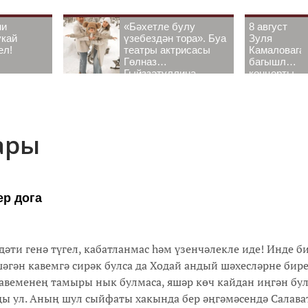
ни
«Бәхетле булу
8 август
укай
үзебездән тора». Буа
Зуля
ел!
театры актрисасы
Камаловага
Гөлназ
багышлау
Гыйззәтуллина-
концерты
Гатауллина белән
узачак
әңгәмә
ары
ер дога
дәти генә түгел, кабатланмас һәм үзенчәлекле иде! Инде 
әгән кавемгә сирәк булса да Ходай андый шәхесләрне бире
кавеменең тамыры нык булмаса, яшәр көч кайдан иңгән бу
ды ул. Аның шул сыйфаты хакында бер әңгәмәсендә Салават