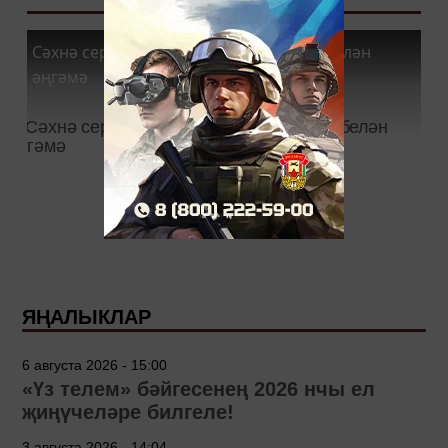
Сәхнә сере - Зөлфия Нигъмәтҗанова белән
әңгәмә
ЯҢАЛЫКЛАР
6 августа 2026 - 15:00
«Үз телем» бәйгесенең 2026 нчы ел
җиңүчеләре билгеле!
3 августа 2026 - 14:04