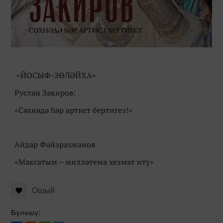
«ЙОСЫФ-ЗӨЛӘЙХА»
Руслан Закиров:
«Сәхнәдә һәр артист бертигез!»
Айдар Фәйзрахманов
«Максатым – милләтемә хезмәт итү»
Ошый
Бүлешү: