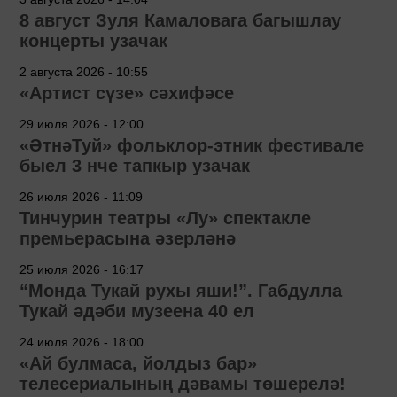
8 август Зуля Камаловага багышлау
концерты узачак
2 августа 2026 - 10:55
«Артист сүзе» сәхифәсе
29 июля 2026 - 12:00
«ӘтнәТуй» фольклор-этник фестивале
быел 3 нче тапкыр узачак
26 июля 2026 - 11:09
Тинчурин театры «Лу» спектакле
премьерасына әзерләнә
25 июля 2026 - 16:17
“Монда Тукай рухы яши!”. Габдулла
Тукай әдәби музеена 40 ел
24 июля 2026 - 18:00
«Ай булмаса, йолдыз бар»
телесериалының дәвамы төшерелә!