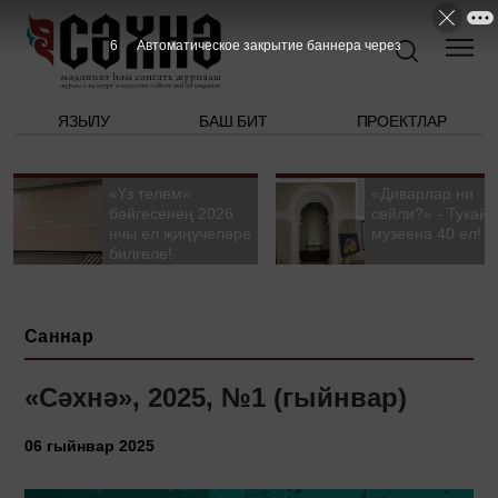
5
Автоматическое закрытие баннера через
ЯЗЫЛУ
БАШ БИТ
ПРОЕКТЛАР
«Үз телем»
«Диварлар ни
бәйгесенең 2026
сөйли?» - Тукай
нчы ел җиңүчеләре
музеена 40 ел!
билгеле!
Саннар
«Сәхнә», 2025, №1 (гыйнвар)
06 гыйнвар 2025