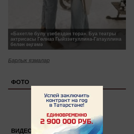
«Бәхетле булу үзебездән тора». Буа театры
актрисасы Гөлназ Гыйззәтуллина-Гатауллина
белән әңгәмә
Барлык язмалар
ФОТО
ВИДЕО