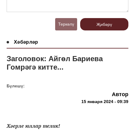
Теркәлү
Җибәрү
Хәбәрләр
Заголовок: Айгөл Бариева
Гомрәгә китте...
Бүлешү:
Автор
15 января 2024 - 09:39
Хәерле юллар телик!