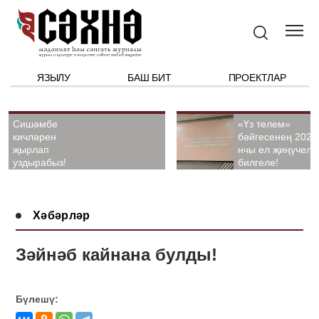
ЯЗЫЛУ
БАШ БИТ
ПРОЕКТЛАР
Сишәмбе
«Үз телем»
кичләрен
бәйгесенең 2026
җырлап
нчы ел җиңүчелә
уздырабыз!
билгеле!
Хәбәрләр
Зәйнәб кайнана булды!
Бүлешү: